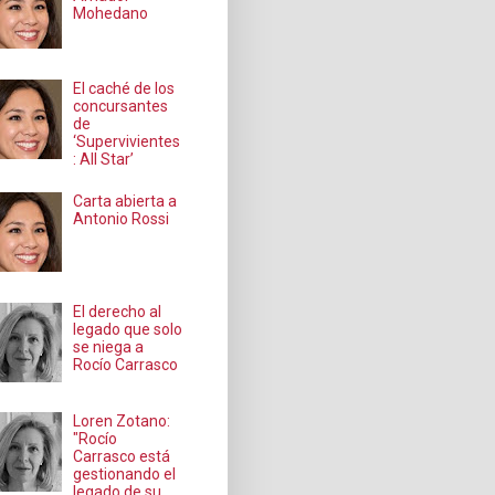
Mohedano
El caché de los
concursantes
de
‘Supervivientes
: All Star’
Carta abierta a
Antonio Rossi
El derecho al
legado que solo
se niega a
Rocío Carrasco
Loren Zotano:
"Rocío
Carrasco está
gestionando el
legado de su