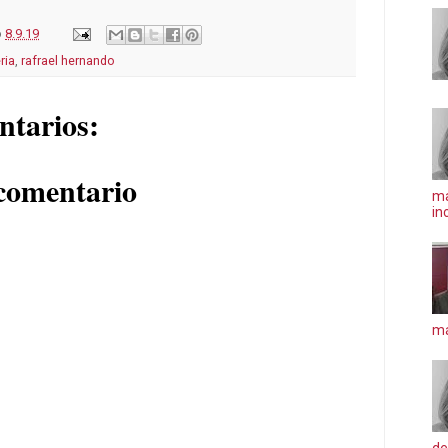
o
8.9.19
ria
,
rafrael hernando
ntarios:
comentario
ma
in
má