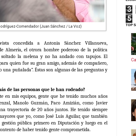
3
5
TOP S
Rodríguez-Comendador (Juan Sánchez / La Voz)
ista concedida a Antonia Sánchez Villanueva,
de Almería, el otrora hombre poderoso de la política
a soltado la melena y no ha andado con tapujos. El
Ca
para quien fue su gran amigo, además de compañero,
 una puñalada”. Éstas son algunas de las preguntas y
ás de las personas que le han rodeado?
te en mis equipos, gente que he tenido muchos años
enzal, Manolo Guzmán, Paco Amizián, como Javier
a trayectoria de 20 años juntos. He tenido siempre
mayores que yo, como José Luis Aguilar, que también
 gestión pública primero en Diputación y luego en el
contento de haber tenido gente comprometida.