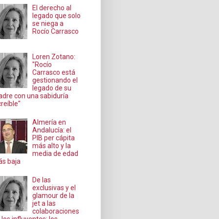
El derecho al
legado que solo
se niega a
Rocío Carrasco
Loren Zotano:
"Rocío
Carrasco está
gestionando el
legado de su
dre con una sabiduría
creíble"
Almería en
Andalucía: el
PIB per cápita
más alto y la
media de edad
s baja
De las
exclusivas y el
glamour de la
jet a las
colaboraciones