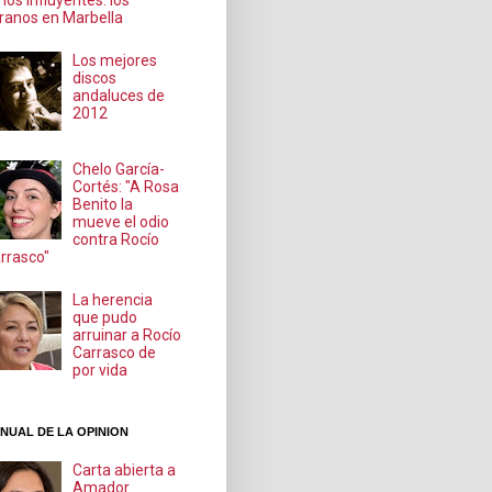
 los influyentes: los
ranos en Marbella
Los mejores
discos
andaluces de
2012
Chelo García-
Cortés: "A Rosa
Benito la
mueve el odio
contra Rocío
rrasco"
La herencia
que pudo
arruinar a Rocío
Carrasco de
por vida
NUAL DE LA OPINION
Carta abierta a
Amador