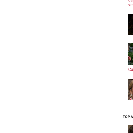
de
ve
Ca
TOP A