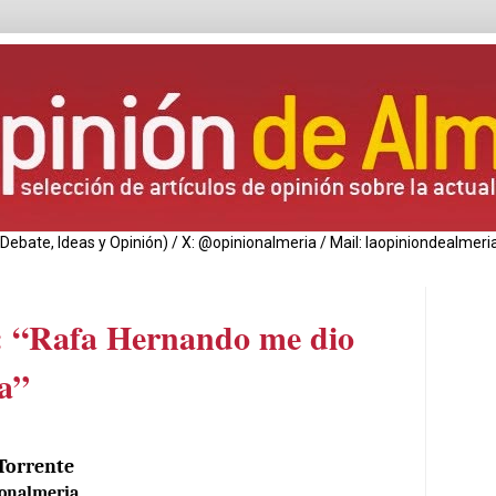
de Debate, Ideas y Opinión) / X: @opinionalmeria / Mail: laopiniondealm
o: “Rafa Hernando me dio
a”
Torrente
onalmeria