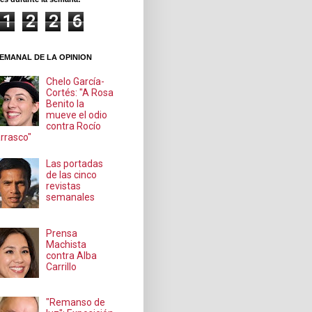
1
2
2
6
EMANAL DE LA OPINION
Chelo García-
Cortés: "A Rosa
Benito la
mueve el odio
contra Rocío
rrasco"
Las portadas
de las cinco
revistas
semanales
Prensa
Machista
contra Alba
Carrillo
"Remanso de