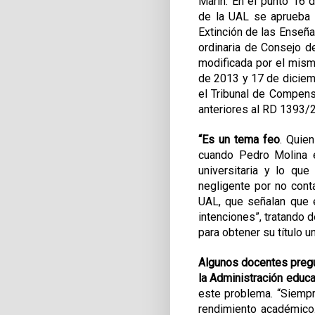
Marín. En el punto 16 
de la UAL se aprueba “
Extinción de las Enseñ
ordinaria de Consejo 
modificada por el mism
de 2013 y 17 de diciem
el Tribunal de Compensa
anteriores al RD 1393/
“Es un tema feo
. Quien
cuando Pedro Molina e
universitaria y lo que
negligente por no conta
UAL, que señalan que e
intenciones”, tratando 
para obtener su título un
Algunos docentes pregu
la Administración educa
este problema. “Siempr
rendimiento académico