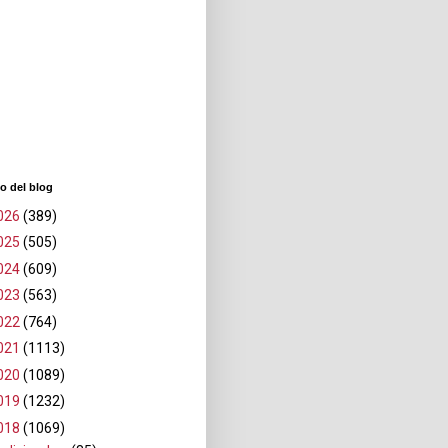
o del blog
026
(389)
025
(505)
024
(609)
023
(563)
022
(764)
021
(1113)
020
(1089)
019
(1232)
018
(1069)