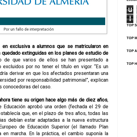
u
i
TOP S
Por un fallo de interpretación
TOP M
a en exclusiva a alumnos que se matricularon en
TOP A
an quedado extinguidas en los planes de estudio de
o de que varios de ellos se han presentado a
TOP H
 excluidos por no tener el título en vigor. “Es un
ría derivar en que los afectados presentaran una
ersidad por responsabilidad patrimonial”, explican
es conocedoras del caso.
hora tiene su origen hace algo más de diez años
,
de Educación aprobó una orden (fechada el 29 de
stablecía que, en el plazo de tres años, todas las
ias debían estar adaptadas a la nueva estructura
 Europeo de Educación Superior (el llamado Plan
a en marcha. En la práctica, el cambio suponía la