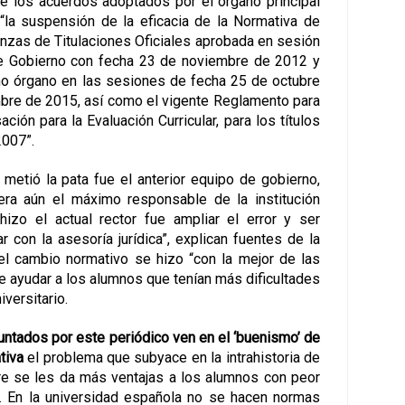
de los acuerdos adoptados por el órgano principal
la suspensión de la eficacia de la Normativa de
anzas de Titulaciones Oficiales aprobada en sesión
de Gobierno con fecha 23 de noviembre de 2012 y
o órgano en las sesiones de fecha 25 de octubre
bre de 2015, así como el vigente Reglamento para
ción para la Evaluación Curricular, para los títulos
2007”.
 metió la pata fue el anterior equipo de gobierno,
ra aún el máximo responsable de la institución
 hizo el actual rector fue ampliar el error y ser
r con la asesoría jurídica”, explican fuentes de la
l cambio normativo se hizo “con la mejor de las
de ayudar a los alumnos que tenían más dificultades
iversitario.
ntados por este periódico ven en el ‘buenismo’ de
tiva
el problema que subyace en la intrahistoria de
e se les da más ventajas a los alumnos con peor
. En la universidad española no se hacen normas