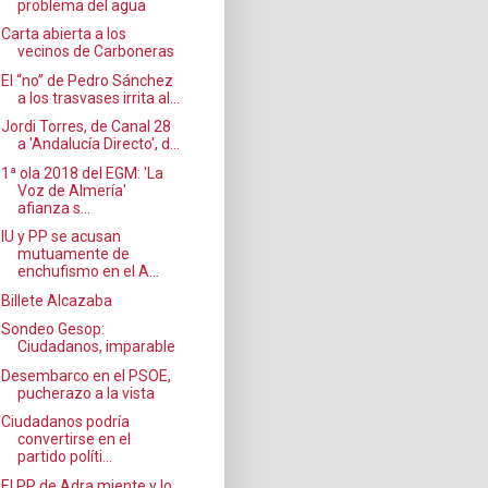
problema del agua
Carta abierta a los
vecinos de Carboneras
El “no” de Pedro Sánchez
a los trasvases irrita al...
Jordi Torres, de Canal 28
a 'Andalucía Directo', d...
1ª ola 2018 del EGM: 'La
Voz de Almería'
afianza s...
IU y PP se acusan
mutuamente de
enchufismo en el A...
Billete Alcazaba
Sondeo Gesop:
Ciudadanos, imparable
Desembarco en el PSOE,
pucherazo a la vista
Ciudadanos podría
convertirse en el
partido políti...
El PP de Adra miente y lo