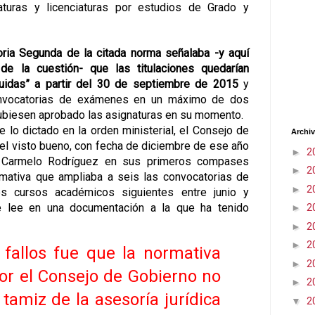
aturas y licenciaturas por estudios de Grado y
oria Segunda de la citada norma señalaba -y aquí
de la cuestión- que las titulaciones quedarían
guidas” a partir del 30 de septiembre de 2015
y
onvocatorias de exámenes en un máximo de dos
ubiesen aprobado las asignaturas en su momento.
 lo dictado en la orden ministerial, el Consejo de
Archiv
 el visto bueno, con fecha de diciembre de ese año
►
2
n Carmelo Rodríguez en sus primeros compases
►
2
mativa que ampliaba a seis las convocatorias de
►
2
s cursos académicos siguientes entre junio y
e lee en una documentación a la que ha tenido
►
2
►
2
►
2
 fallos fue que la normativa
►
2
or el Consejo de Gobierno no
►
2
 tamiz de la asesoría jurídica
▼
2