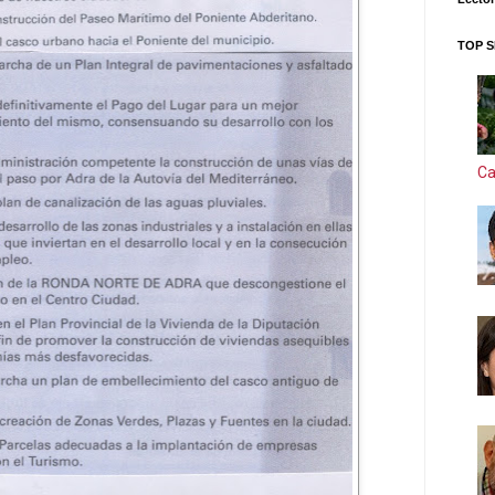
TOP S
Ca