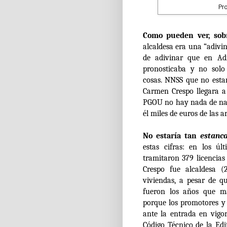
Pr
Como pueden ver, sobr
alcaldesa era una “adivi
de adivinar que en Adr
pronosticaba y no sol
cosas.
NNSS que no esta
Carmen Crespo llegara a
PGOU no hay nada de nad
él miles de euros de las a
No estaría tan
estanc
estas cifras: en los ú
tramitaron 379 licencia
Crespo fue alcaldesa (
viviendas, a pesar de 
fueron los años que má
porque los promotores y 
ante la entrada en vigo
Código Técnico de la Edif