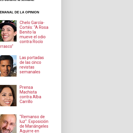
EMANAL DE LA OPINION
Chelo García-
Cortés: "A Rosa
Benito la
mueve el odio
contra Rocío
rrasco"
Las portadas
de las cinco
revistas
semanales
Prensa
Machista
contra Alba
Carrillo
"Remanso de
luz": Exposición
de Mariángeles
Aguirre en