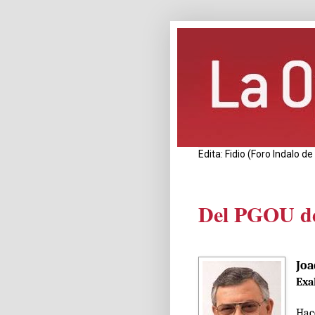
Edita: Fidio (Foro Indalo 
Del PGOU de
Joa
Exa
Hac