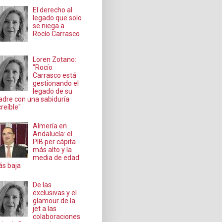
El derecho al
legado que solo
se niega a
Rocío Carrasco
Loren Zotano:
"Rocío
Carrasco está
gestionando el
legado de su
dre con una sabiduría
creíble"
Almería en
Andalucía: el
PIB per cápita
más alto y la
media de edad
s baja
De las
exclusivas y el
glamour de la
jet a las
colaboraciones