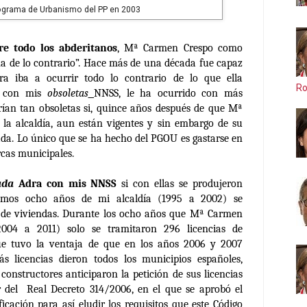
ograma de Urbanismo del PP en 2003
e todo los abderitanos
, Mª Carmen Crespo como
na de lo contrario”. Hace más de una década fue capaz
a iba a ocurrir todo lo contrario de lo que ella
Ro
o con mis
obsoletas
NNSS, le ha ocurrido con más
rían tan
obsoletas
si, quince años después de que Mª
 la alcaldía, aun están vigentes y sin embargo de su
a. Lo único que se ha hecho del PGOU es gastarse en
rcas municipales.
ada
Adra con mis NNSS
si con ellas se produjeron
ltimos ocho años de mi alcaldía (1995 a 2002) se
s de viviendas. Durante los ocho años que Mª Carmen
2004 a 2011) solo se tramitaron 296 licencias de
que tuvo la ventaja de que en los años 2006 y 2007
s licencias dieron todos los municipios españoles,
constructores anticiparon la petición de sus licencias
r del
Real Decreto 314/2006, en el que se aprobó el
icación para así eludir los requisitos que este Código