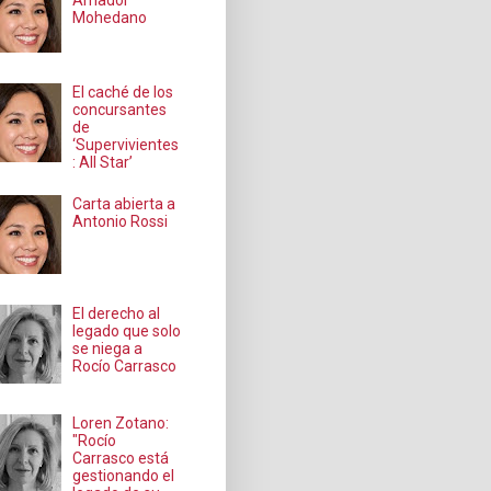
Amador
Mohedano
El caché de los
concursantes
de
‘Supervivientes
: All Star’
Carta abierta a
Antonio Rossi
El derecho al
legado que solo
se niega a
Rocío Carrasco
Loren Zotano:
"Rocío
Carrasco está
gestionando el