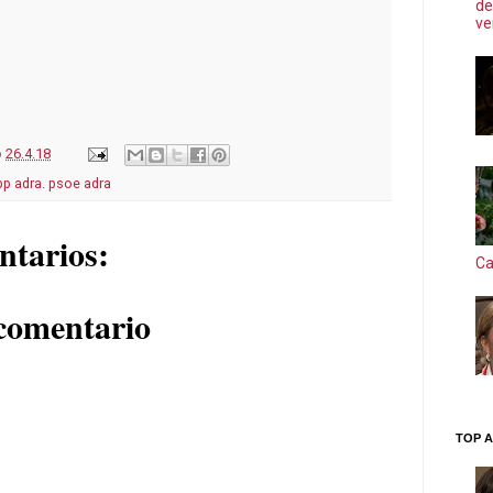
de
ve
o
26.4.18
pp adra. psoe adra
ntarios:
Ca
comentario
TOP A