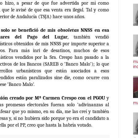
lo hizo, a pesar de que fue advertida por mí como
, que le avisé de que esa venta era ilegal. Tal y como
perior de Andalucía (TSJA) hace unos años.
solo se benefició de mis
obsoletas
NNSS en esa
lares del Pago del Lugar
, también vendió
sticos obtenidos de mis NNSS por importe superior a
ros. Para más inri de desatinos, muchos de esos
sticos vendidos por la Sra. Crespo han pasado a la
ma
Activos de los Bancos (SAREB o ‘Banco Malo’); lo que
in
rrollos urbanísticos que están asociados a esos
ndidos están paralizados sine die, como ocurre con
ese ‘Banco Malo’.
usión creado por Mª Carmen Crespo con el PGOU
y
má
s promesas electorales fueran solo ‘adivinanzas al
nfesar que yo mismo, en su día, me las creí y también
sas y, si no hubiera sido porque yo era el candidato a
ella por el PP, creo que hasta la habría votado.