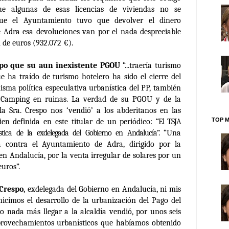
ue algunas de esas licencias de viviendas no se
que el Ayuntamiento tuvo que devolver el dinero
e Adra esa devoluciones van por el nada despreciable
 de euros (932.072 €).
po que su aun inexistente PGOU
“...traería
turismo
e ha traído de turismo hotelero ha sido el cierre del
isma política especulativa urbanística del PP, también
 Camping en ruinas.
La verdad de su PGOU y de la
la Sra. Crespo nos ‘vendió’ a los abderitanos en las
TOP M
en definida en este titular de un periódico:
“El TSJA
ística de la exdelegada del Gobierno en Andalucía”.
“Una
la contra el Ayuntamiento de Adra, dirigido por la
en Andalucía, por la venta irregular de solares por un
euros”.
 Crespo
, exdelegada del Gobierno en Andalucía, ni mis
cimos el desarrollo de la urbanización del Pago del
ro nada más llegar a la alcaldía vendió, por unos seis
aprovechamientos urbanísticos que habíamos obtenido