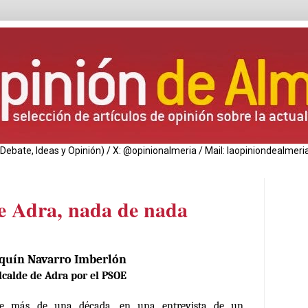
de Debate, Ideas y Opinión) / X: @opinionalmeria / Mail: laopiniondealm
 Adra, nada de nada
quín Navarro Imberlón
lcalde de Adra por el PSOE
e más de una década, en una entrevista de un