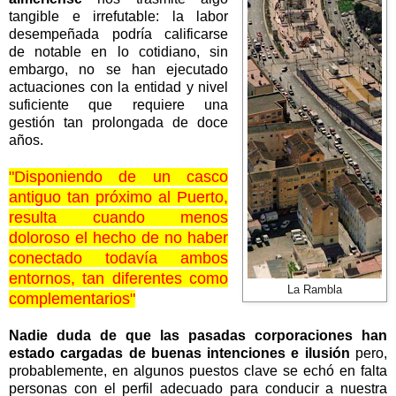
tangible e irrefutable: la labor
desempeñada podría calificarse
de notable en lo cotidiano, sin
embargo, no se han ejecutado
actuaciones con la entidad y nivel
suficiente que requiere una
gestión tan prolongada de doce
años.
"Disponiendo de un casco
antiguo tan próximo al Puerto,
resulta cuando menos
doloroso el hecho de no haber
conectado todavía ambos
entornos, tan diferentes como
La Rambla
complementarios"
Nadie duda de que las pasadas corporaciones han
estado cargadas de buenas intenciones e ilusión
pero,
probablemente, en algunos puestos clave se echó en falta
personas con el perfil adecuado para conducir a nuestra