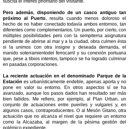
suscita el interés prioritario del visitante.
Pero además, disponiendo de un casco antiguo tan
próximo al Puerto
, resulta cuando menos doloroso el
hecho de no haber conectado todavía ambos entornos, tan
diferentes como complementarios. Un puerto, por cierto, con
múltiples posibilidades pero con la sempiterna asignatura
pendiente de abrirse al mar y a la ciudad, obra culmen ésta
si la unimos con otra insigne y deseada demanda, el
manido soterramientodel ferrocarril y su conexión portuaria
que, pese a tibios intentos, tampoco se ha logrado culminar
en pasadas corporaciones.
La reciente actuación en el denominado Parque de
la
Estación
es urbanísticamente endeble, apenas aporta y no
pone en valor su entorno. En otros aspectos sí se ha
avanzado, aunque los pasos dados han resultado ser más
bien fallidos. Me refiero, por ejemplo, al Plan Urban, un
conjunto de actuaciones entre pueriles y vulgares y, en
algunos casos, contraproducentes. O al Mesón Gitano, otra
actuación que no alcanza el nivel que requiere un entorno
como
la Alcazaba
, al margen de la pésima gestión del
polémico expediente.