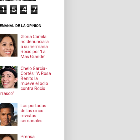
1
5
4
7
EMANAL DE LA OPINION
Gloria Camila
no denunciará
a su hermana
Rocío por 'La
Más Grande'
Chelo García-
Cortés: "A Rosa
Benito la
mueve el odio
contra Rocío
rrasco"
Las portadas
de las cinco
revistas
semanales
Prensa