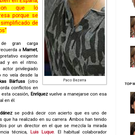
mbién en España,
con que lo
resa porque se
simplificado de
os"
o de gran carga
 recuerda a
Mamet
,
rpretativo exigente
dad y en el ritmo.
n actor privilegiado
yo no veía desde la
Paco Bezerra
kas Bärfuss
(otro
TOP M
orda conflictos en
En esta ocasión,
Enríquez
vuelve a manejarse con esa
l en él.
Adánez
se podrá decir con acierto que es uno de
s que ha realizado en su carrera. Ambos han tenido
gidos por un director en el que se mezcla la mirada
encia técnica,
Luis Luque
. El habitual colaborador