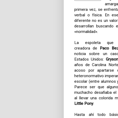
amarga
primera vez, se enfrent
verbal o física. En e
diferente no es un valo
desarrollan buscando e
«normalidad».
La espoleta que a
creadora de
Paco Bez
noticia sobre un cas
Estados Unidos:
Gryso
años de Carolina Nort
acoso por apartarse 
heteronormativo impera
escolar (entre alumnos y
Parece ser que alguno
muchacho desafiaba el 
al llevar una colorida 
Little Pony
.
Hasta ahí todo bási