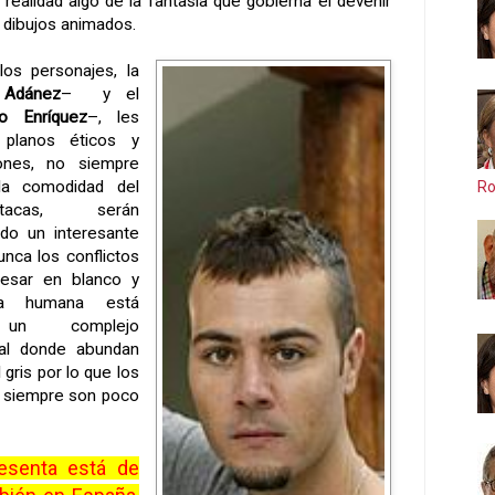
 realidad algo de la fantasía que gobierna el devenir
 dibujos animados.
 los personajes, la
 Adánez
– y el
o Enríquez
–, les
 planos éticos y
ones, no siempre
la comodidad del
Ro
cas, serán
do un interesante
unca los conflictos
resar en blanco y
cia humana está
 un complejo
nal donde abundan
gris por lo que los
i siempre son poco
resenta está de