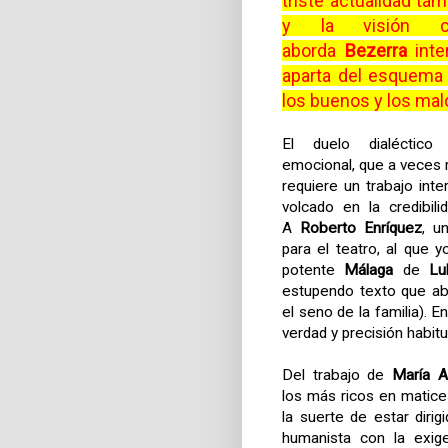
triste actualidad ta
y la visión 
aborda
Bezerra
inte
aparta del esquema 
los buenos y los mal
El duelo dialéctic
emocional, que a veces
requiere un trabajo inte
volcado en la credibili
A
Roberto Enríquez
, u
para el teatro, al que 
potente
Málaga
de
Lu
estupendo texto que ab
el seno de la familia). 
verdad y precisión habitua
Del trabajo de
María 
los más ricos en matice
la suerte de estar diri
humanista con la exig