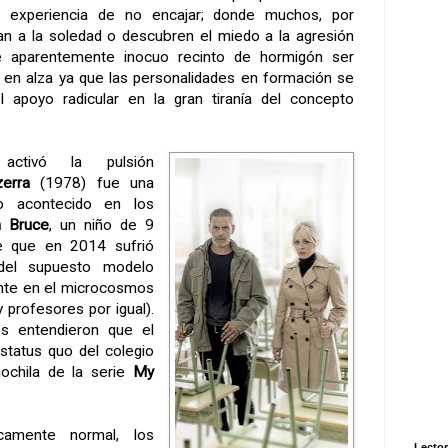
 experiencia de no encajar; donde muchos, por
an a la soledad o descubren el miedo a la agresión
se aparentemente inocuo recinto de hormigón ser
r en alza ya que las personalidades en formación se
l apoyo radicular en la gran tiranía del concepto
ctivó la pulsión
erra
(1978) fue una
o acontecido en los
n Bruce
, un niño de 9
e que en 2014 sufrió
del supuesto modelo
nte en el microcosmos
 profesores por igual).
s entendieron que el
status quo del colegio
mochila de la serie
My
camente normal, los
Lector