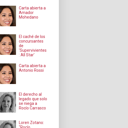
Carta abierta a
Amador
Mohedano
El caché de los
concursantes
de
‘Supervivientes
: All Star’
Carta abierta a
Antonio Rossi
El derecho al
legado que solo
se niega a
Rocío Carrasco
Loren Zotano:
"Rocío