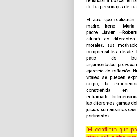
renunciar a buscar en la
de los personajes de los
El viaje que realizarán
madre,
Irene
–
María
padre
Javier
–
Robert
situará en diferentes
morales, sus motivaci
comprensibles desde 
patio de buta
argumentadas provocan
ejercicio de reflexión. N
vitales se pueden exp
negro, la experien
constreñida en
entramado tridimensio
las diferentes gamas del 
juicios sumarísimos cas
pertinentes.
"El conflicto que p