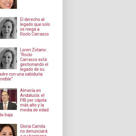
El derecho al
legado que solo
se niega a
Rocío Carrasco
Loren Zotano:
"Rocío
Carrasco está
gestionando el
legado de su
dre con una sabiduría
creíble"
Almería en
Andalucía: el
PIB per cápita
más alto y la
media de edad
s baja
Gloria Camila
no denunciará