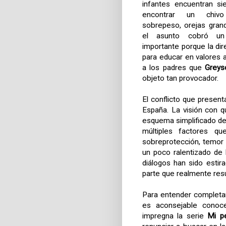
infantes encuentran s
encontrar un chivo 
sobrepeso, orejas gran
el asunto cobró u
importante porque la dir
para educar en valores a
a los padres que
Greys
objeto tan provocador.
El conflicto que present
España. La visión con 
esquema simplificado de
múltiples factores qu
sobreprotección, temor 
un poco ralentizado de 
diálogos han sido esti
parte que realmente res
Para entender completam
es aconsejable conoce
impregna la serie
Mi p