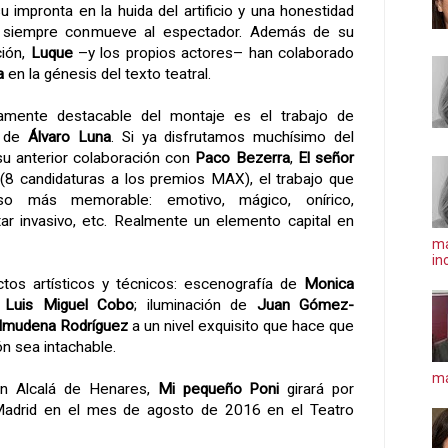
su impronta en la huida del artificio y una honestidad
ue siempre conmueve al espectador. Además de su
ción,
Luque
–y los propios actores– han colaborado
a
en la génesis del texto teatral.
amente destacable del montaje es el trabajo de
o de
Álvaro Luna
. Si ya disfrutamos muchísimo del
su anterior colaboración con
Paco Bezerra
,
El señor
(8 candidaturas a los premios MAX), el trabajo que
uso más memorable: emotivo, mágico, onírico,
ltar invasivo, etc. Realmente un elemento capital en
ma
in
os artísticos y técnicos: escenografía de
Monica
e
Luis Miguel Cobo
; iluminación de
Juan Gómez-
lmudena Rodríguez
a un nivel exquisito que hace que
ón sea intachable.
má
n Alcalá de Henares,
Mi pequeño Poni
girará por
Madrid en el mes de agosto de 2016 en el Teatro