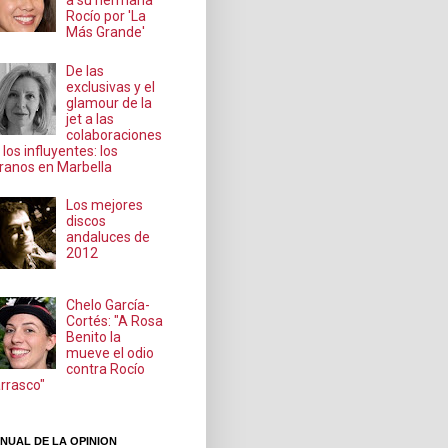
a su hermana
Rocío por 'La
Más Grande'
De las
exclusivas y el
glamour de la
jet a las
colaboraciones
 los influyentes: los
ranos en Marbella
Los mejores
discos
andaluces de
2012
Chelo García-
Cortés: "A Rosa
Benito la
mueve el odio
contra Rocío
rrasco"
NUAL DE LA OPINION