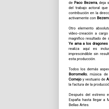
de
Paco Bezerra
, deja 
del trabajo actoral q
contribución en la direc
activamente con
Bezerr
Otro elemento absolut
vídeo-creación a carg
magnífico resultado de 
Ye ama a los dragones
realiza aquí es incl
imprescindible sin resu
esta producción.
Todos los demás aspect
Borromello
; música d
Cornejo
y vestuario de
A
la factura de la producci
Después del estreno e
España hasta llegar a 
Bellas Artes.