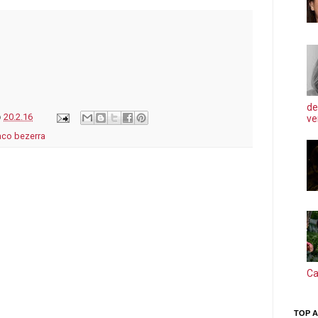
de
o
20.2.16
ve
aco bezerra
Ca
TOP A