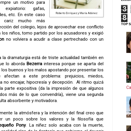
iempre un motivo para
3
expiatorio: gafas,
Roberto Enríquez y María Adánez
des, etc. En este caso
8
n cariz mucho más
TOP S
ección del colegio, lejos de aprovechar ese conflicto
 los niños, tomo partido por los acusadores y exigió
on
no volviera a acudir a clase pertrechado con un
a la dramaturgia está de triste actualidad también en
que lo aborda
Bezerra
interesa porque se aparta del
 los buenos y los malos apostando por presentar los
e afectan a este problema: prejuicios, miedos,
a no encajar, hipocresía y decepción. Al ritmo quizá
Ca
la parte expositiva (da la impresión de que algunos
rados más de lo que convendría), viene una segunda
ulta absorbente y motivadora.
ente la atmósfera y la intención del final creo que
r un poco sobre los valores y la filosofía que
equeño Pony
. La niñez solo acaba con la muerte,