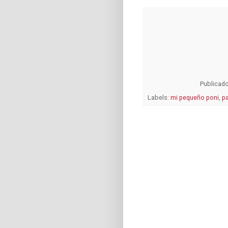
Publicad
Labels:
mi pequeño poni
,
p