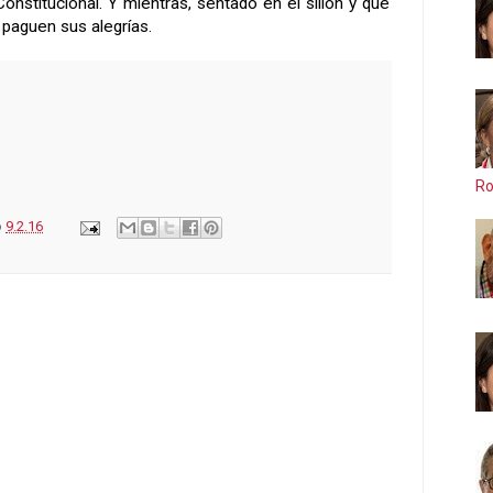
Constitucional. Y mientras, sentado en el sillón y que
paguen sus alegrías.
Ro
o
9.2.16