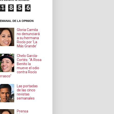
1
8
5
6
EMANAL DE LA OPINION
Gloria Camila
no denunciará
a su hermana
Rocío por 'La
Más Grande'
Chelo García-
Cortés: "A Rosa
Benito la
mueve el odio
contra Rocío
rrasco"
Las portadas
de las cinco
revistas
semanales
Prensa