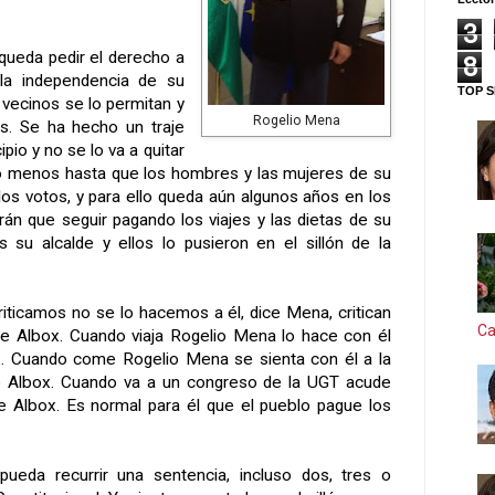
3
queda pedir el derecho a
8
 la independencia de su
TOP S
 vecinos se lo permitan y
Rogelio Mena
s. Se ha hecho un traje
pio y no se lo va a quitar
o menos hasta que los hombres y las mujeres de su
los votos, y para ello queda aún algunos años en los
rán que seguir pagando los viajes y las dietas de su
s su alcalde y ellos lo pusieron en el sillón de la
criticamos no se lo hacemos a él, dice Mena, critican
Ca
de Albox. Cuando viaja Rogelio Mena lo hace con él
x. Cuando come Rogelio Mena se sienta con él a la
e Albox. Cuando va a un congreso de
la UGT
acude
e Albox. Es normal para él que el pueblo pague los
pueda recurrir una sentencia, incluso dos, tres o