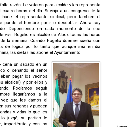
 falta razón. Le votaron para alcalde y les representa
nticuatro horas del día. Si viaja a un congreso de
la
o hace el representante sindical, pero también el
e puede el hombre partir o desdoblar: Ahora soy
lcalde. Dependiendo en cada momento de lo que
e vivir. Rogelio es alcalde de Albox todas las horas
as de la semana. Cuando Rogelio duerme sueña con
Es de lógica por lo tanto que aunque sea en día
mana, las dietas las abone el Ayuntamiento.
o cena un sábado en un
endo o cenando el señor
 deben pagar los vecinos
u alcalde!) y por ellos y
endo. Podíamos seguir
mpre llegaríamos a la
a vez que les damos el
en sus rehenes y pueden
endas y vidas lo que les
 lo juzgó, su partido le
e, impertérrito y con los
Lector