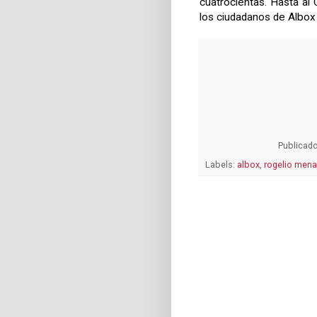
cuatrocientas. Hasta al 
los ciudadanos de Albox 
Publicad
Labels:
albox
,
rogelio mena