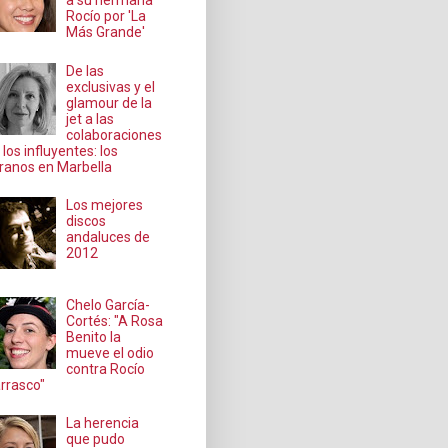
a su hermana
Rocío por 'La
Más Grande'
De las
exclusivas y el
glamour de la
jet a las
colaboraciones
 los influyentes: los
ranos en Marbella
Los mejores
discos
andaluces de
2012
Chelo García-
Cortés: "A Rosa
Benito la
mueve el odio
contra Rocío
rrasco"
La herencia
que pudo