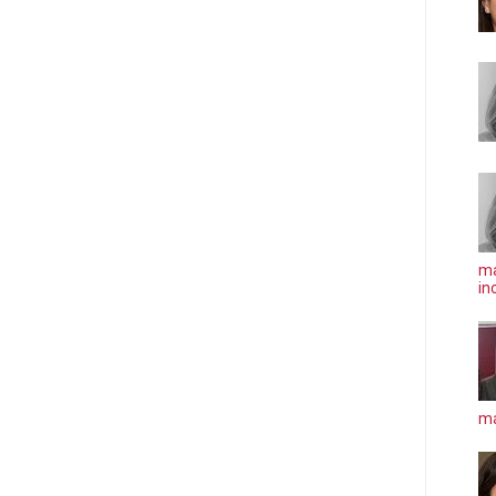
ma
in
má