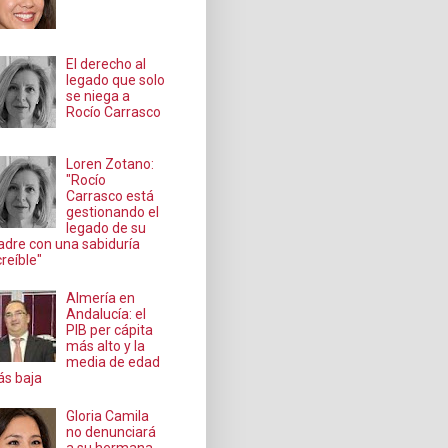
El derecho al
legado que solo
se niega a
Rocío Carrasco
Loren Zotano:
"Rocío
Carrasco está
gestionando el
legado de su
dre con una sabiduría
creíble"
Almería en
Andalucía: el
PIB per cápita
más alto y la
media de edad
s baja
Gloria Camila
no denunciará