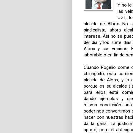
Y no le
las vei
UGT
, l
alcalde de Albox. No s
sindicalista, ahora a
interese. Así no se pued
del día y los siete dí
Albox y sus vecinos. 
laborable o en fin de se
Cuando Rogelio come 
chiringuito, está comi
alcalde de Albox, y lo
porque es su alcalde (¡s
para ellos está comi
dando ejemplos y sie
misma conclusión: un
poder nos convertimos 
hacer con nuestras haci
da la gana. La justicia
apartó, pero él ahí sigu