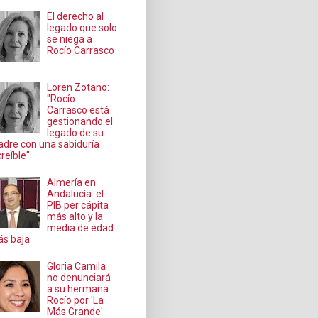
El derecho al
legado que solo
se niega a
Rocío Carrasco
Loren Zotano:
"Rocío
Carrasco está
gestionando el
legado de su
dre con una sabiduría
creíble"
Almería en
Andalucía: el
PIB per cápita
más alto y la
media de edad
s baja
Gloria Camila
no denunciará
a su hermana
Rocío por 'La
Más Grande'