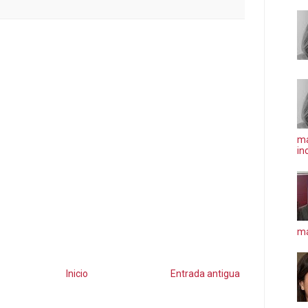
ma
in
má
Inicio
Entrada antigua