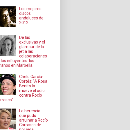
Los mejores
discos
andaluces de
2012
De las
exclusivas y el
glamour de la
jet a las
colaboraciones
 los influyentes: los
ranos en Marbella
Chelo García-
Cortés: "A Rosa
Benito la
mueve el odio
contra Rocío
rrasco"
La herencia
que pudo
arruinar a Rocío
Carrasco de
por vida