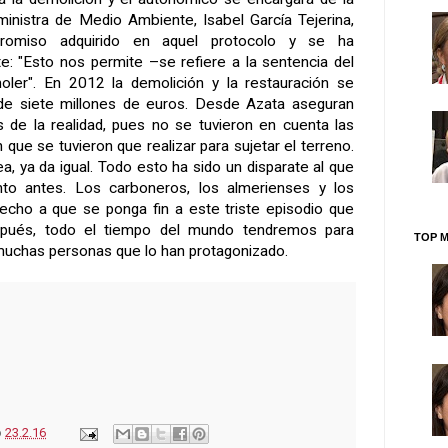
 ministra de Medio Ambiente, Isabel García Tejerina,
promiso adquirido en aquel protocolo y se ha
: "Esto nos permite –se refiere a la sentencia del
ler". En 2012 la demolición y la restauración se
de siete millones de euros. Desde Azata aseguran
s de la realidad, pues no se tuvieron en cuenta las
que se tuvieron que realizar para sujetar el terreno.
ea, ya da igual. Todo esto ha sido un disparate al que
to antes. Los carboneros, los almerienses y los
cho a que se ponga fin a este triste episodio que
spués, todo el tiempo del mundo tendremos para
TOP M
s muchas personas que lo han protagonizado.
o
23.2.16