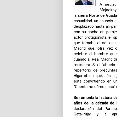
A mediado
Majaelray
la sierra Norte de Guada
casualidad, un anuncio d
desplazado hasta allí pa
con su coche en parajes
actor protagonista el 
que tomaba el sol en un
Madrid qué, otra vez 
celebre al hombre que
cuando al Real Madrid d
resistiera. Si el “abuel
repertorio de pregunta
Algarrobico qué, aún si
está convirtiendo en u
“Cuéntame cómo pasó” s
Se remonta la historia de
años de la década de 
declaración del Parqu
Gata-Níjar y la ap