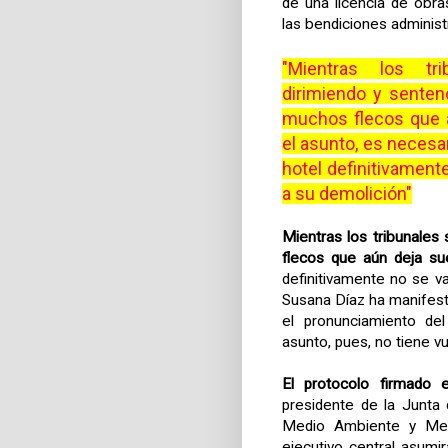
de una licencia de obra
las bendiciones administr
"
Mientras los tri
dirimiendo y senten
muchos flecos que 
el asunto, es necesar
hotel definitivament
a su demolición"
Mientras los tribunales
flecos que aún deja su
definitivamente no se v
Susana Díaz ha manifest
el pronunciamiento de
asunto, pues, no tiene v
El protocolo firmado
presidente de la Junta 
Medio Ambiente y Medi
ejecutivo central asumi