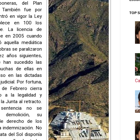
boneras, del Plan
o. También fue por
TOP S
tró en vigor la Ley
blece en 100 los
e. La licencia de
ue en 2005 cuando
 aquella mediática
obras se paralizaron
iez años siguientes,
e han sucedido las
 muchas de ellas en
uso en las dictadas
Ca
udicial. Por fortuna,
de Febrero cierra
o a la legalidad y
a Junta al retracto.
sentencia no se
 demolición, su
ble derecho de los
a indemnización. No
ta del Sol disponía