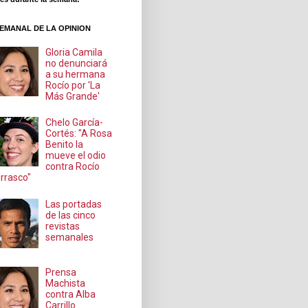
EMANAL DE LA OPINION
Gloria Camila
no denunciará
a su hermana
Rocío por 'La
Más Grande'
Chelo García-
Cortés: "A Rosa
Benito la
mueve el odio
contra Rocío
rrasco"
Las portadas
de las cinco
revistas
semanales
Prensa
Machista
contra Alba
Carrillo