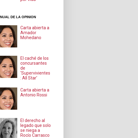
NUAL DE LA OPINION
Carta abierta a
Amador
Mohedano
El caché de los
concursantes
de
‘Supervivientes
: All Star’
Carta abierta a
Antonio Rossi
El derecho al
legado que solo
se niega a
Rocío Carrasco