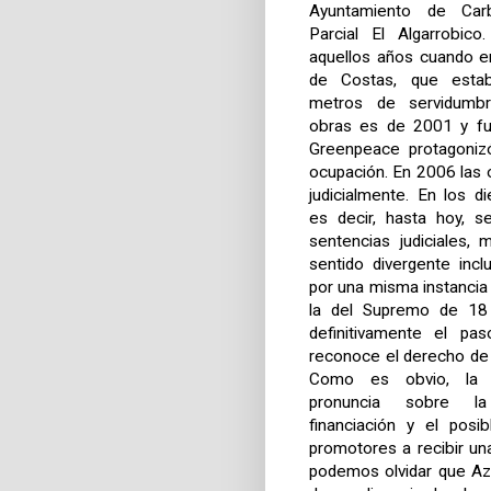
Ayuntamiento de Car
Parcial El Algarrobic
aquellos años cuando en
de Costas, que esta
metros de servidumbr
obras es de 2001 y f
Greenpeace protagonizó
ocupación. En 2006 las 
judicialmente. En los d
es decir, hasta hoy, s
sentencias judiciales,
sentido divergente incl
por una misma instancia j
la del Supremo de 18 
definitivamente el pas
reconoce el derecho de l
Como es obvio, la 
pronuncia sobre la
financiación y el posi
promotores a recibir un
podemos olvidar que Aza