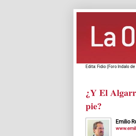
Edita: Fidio (Foro Indalo 
¿Y El Algarr
pie?
Emilio R
www.emili