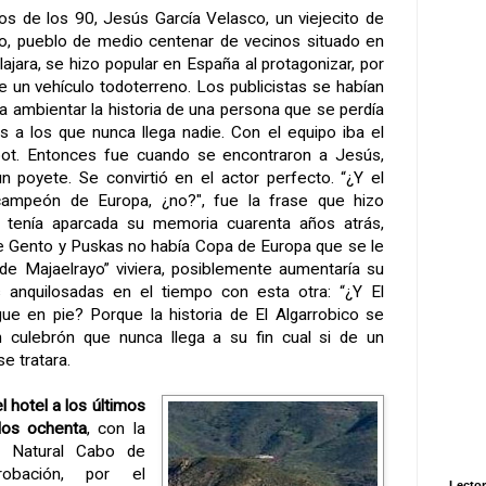
s de los 90, Jesús García Velasco, un viejecito de
o, pueblo de medio centenar de vecinos situado en
lajara, se hizo popular en España al protagonizar, por
e un vehículo todoterreno. Los publicistas se habían
ra ambientar la historia de una persona que se perdía
 a los que nunca llega nadie. Con el equipo iba el
spot. Entonces fue cuando se encontraron a Jesús,
 poyete. Se convirtió en el actor perfecto. “¿Y el
campeón de Europa, ¿no?", fue la frase que hizo
 tenía aparcada su memoria cuarenta años atrás,
e Gento y Puskas no había Copa de Europa que se le
o de Majaelrayo” viviera, posiblemente aumentaría su
s anquilosadas en el tiempo con esta otra: “¿Y El
gue en pie? Porque la historia de El Algarrobico se
n culebrón que nunca llega a su fin cual si de un
e tratara.
l hotel a los últimos
los ochenta
, con la
e Natural Cabo de
robación, por el
Lector