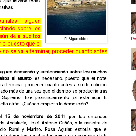
s que llevaba todas
ativas.
bunales siguen
ciando sobre los
aún deja sueltos
Ro
El Algarrobico
io, puesto que el
e no se va a terminar, proceder cuanto antes
 siguen dirimiendo y sentenciando sobre los muchos
eltos el asunto
, es necesario, puesto que el hotel
a a terminar, proceder cuanto antes a su demolición.
ado más de una vez que el derribo se produciría tras
l Supremo. Ese pronunciamiento ya está aquí. El
uelta atrás. ¿Cuándo empieza la demolición?
 el 15 de noviembre de 2011
por los entonces
de Andalucía, José Antonio Griñán, y la ministra de
o Rural y Marino, Rosa Aguilar, estipula que el
rá la demolición y el autonómico se encargará de la