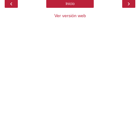
‹
›
Inicio
Ver versión web