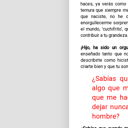
haces, ya verás como 
ternura que siempre m
que naciste, no he 
enorgullecerme sorpren
el mundo, 'cuchifrito',
contribuir a tu grandeza.
¡Hijo, ha sido un or
enseñado tanto que no
describirte como hicis
criarte bien y que tu so
¿Sabías q
algo que m
que me hac
dejar nunca
hombre?