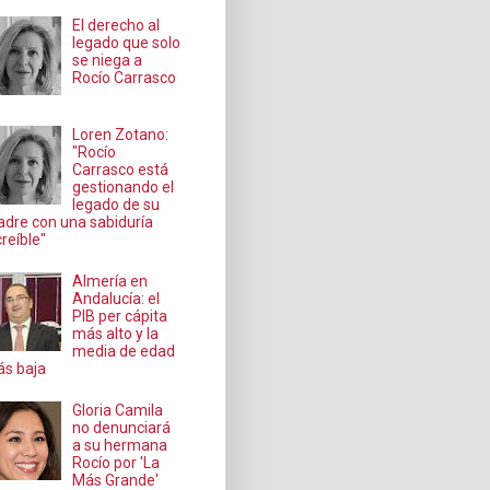
El derecho al
legado que solo
se niega a
Rocío Carrasco
Loren Zotano:
"Rocío
Carrasco está
gestionando el
legado de su
dre con una sabiduría
creíble"
Almería en
Andalucía: el
PIB per cápita
más alto y la
media de edad
s baja
Gloria Camila
no denunciará
a su hermana
Rocío por 'La
Más Grande'