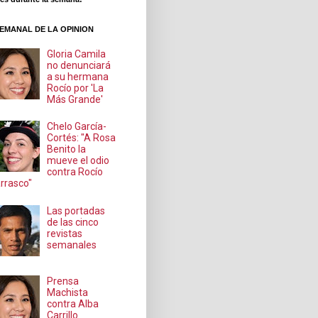
EMANAL DE LA OPINION
Gloria Camila
no denunciará
a su hermana
Rocío por 'La
Más Grande'
Chelo García-
Cortés: "A Rosa
Benito la
mueve el odio
contra Rocío
rrasco"
Las portadas
de las cinco
revistas
semanales
Prensa
Machista
contra Alba
Carrillo