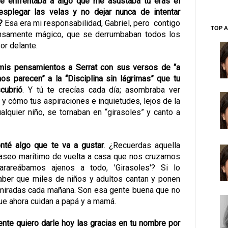
 enfrentaba a algo que me asustaba tú eras el
splegar las velas y no dejar nunca de intentar
?
Esa era mi responsabilidad, Gabriel, pero contigo
TOP A
tensamente mágico, que se derrumbaban todos los
or delante.
is pensamientos a Serrat con sus versos de “a
s parecen” a la “Disciplina sin lágrimas” que tu
cubrió
. Y tú te crecías cada día;
asombraba ver
y cómo tus aspiraciones e inquietudes, lejos de la
alquier niño, se tornaban en “girasoles” y canto a
nté algo que te va a gustar
. ¿Recuerdas aquella
paseo marítimo de vuelta a casa que nos cruzamos
arareábamos ajenos a todo, 'Girasoles'? Si lo
saber que
miles de niños y adultos cantan y ponen
 miradas cada mañana
. Son esa gente buena que no
que ahora cuidan a papá y a mamá.
gente
quiero darle hoy las gracias en tu nombre
por