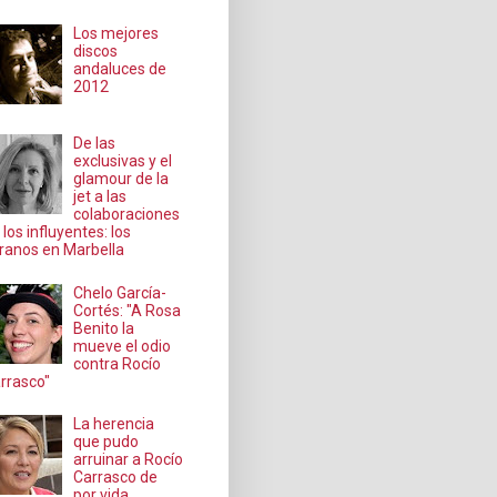
Los mejores
discos
andaluces de
2012
De las
exclusivas y el
glamour de la
jet a las
colaboraciones
 los influyentes: los
ranos en Marbella
Chelo García-
Cortés: "A Rosa
Benito la
mueve el odio
contra Rocío
rrasco"
La herencia
que pudo
arruinar a Rocío
Carrasco de
por vida