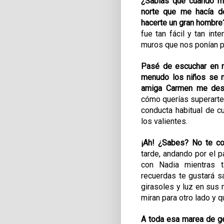
¿Sabías que cuando me
norte que me hacía de
hacerte un gran hombre
fue tan fácil y tan in
muros que nos ponían p
Pasé de escuchar en m
menudo los niños se no
amiga Carmen me des
cómo querías superarte 
conducta habitual de cu
los valientes
.
¡Ah! ¿Sabes? No te co
tarde, andando por el 
con Nadia mientras t
recuerdas te gustará 
girasoles y luz en sus
miran para otro lado y 
A toda esa marea de 