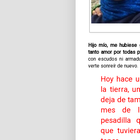
Hijo mío, me hubiese g
tanto amor por todas p
con escudos ni armad
verte sonreír de nuevo
.
Hoy hace u
la tierra,
deja de tam
mes de l
pesadilla 
que tuvier