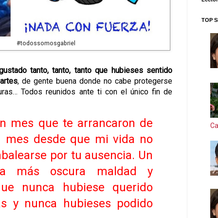
TOP S
#todossomosgabriel
ustado tanto, tanto, tanto que hubieses sentido
artes
, de gente buena donde no cabe protegerse
uras… T
odos reunidos ante ti con el único fin de
n mes que te arrancaron de
Ca
 un mes desde que mi vida no
balearse por tu ausencia. Un
a más oscura maldad y
que nunca hubiese querido
as y nunca hubieses podido