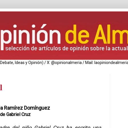
de Debate, Ideas y Opinión) / X: @opinionalmeria / Mail: laopiniondealm
l
cia Ramírez Domínguez
de Gabriel Cruz
dre del niño Gabriel Cruz ha escrito una