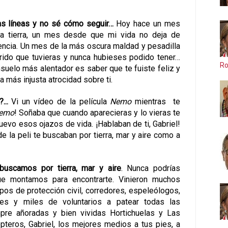
as líneas y no sé cómo seguir…
Hoy hace un mes
la tierra, un mes desde que mi vida no deja de
encia. Un mes de la más oscura maldad y pesadilla
ido que tuvieras y nunca hubieses podido tener…
Ro
nsuelo más alentador es saber que te fuiste feliz y
a más injusta atrocidad sobre ti
.
...
Vi un vídeo de la película
Nemo
mientras te
emo
! Soñaba que cuando aparecieras y lo vieras te
nuevo esos ojazos de vida. ¡Hablaban de ti, Gabriel!
e la peli te buscaban por tierra, mar y aire como a
 buscamos por tierra, mar y aire
.
Nunca podrías
ue montamos para encontrarte
. Vinieron muchos
pos de protección civil, corredores, espeleólogos,
res y miles de voluntarios a patear todas las
re añoradas y bien vividas Hortichuelas y Las
pteros, Gabriel, los mejores medios a tus pies, a