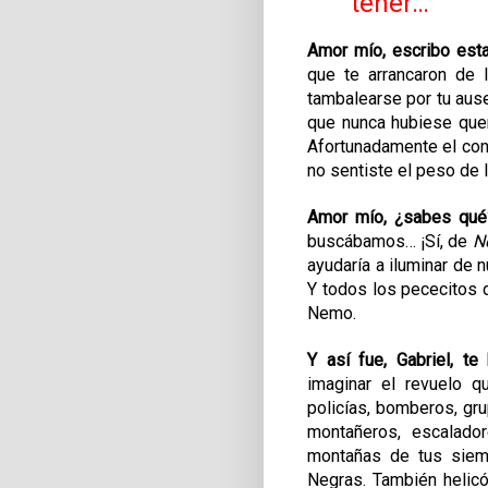
tener…
Amor mío, escribo est
que te arrancaron de 
tambalearse por tu aus
que nunca hubiese quer
Afortunadamente
el co
no sentiste el peso de l
Amor mío, ¿sabes qué?
buscábamos… ¡Sí, de
N
ayudaría a iluminar de 
Y
todos los pececitos d
Nemo
.
Y así fue, Gabriel, te
imaginar el revuelo q
policías, bomberos, gru
montañeros, escalado
montañas de tus siemp
Negras. También helicó