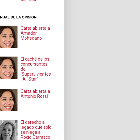
NUAL DE LA OPINION
Carta abierta a
Amador
Mohedano
El caché de los
concursantes
de
‘Supervivientes
: All Star’
Carta abierta a
Antonio Rossi
El derecho al
legado que solo
se niega a
Rocío Carrasco