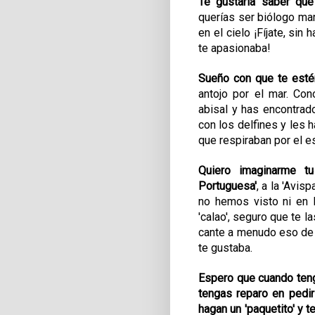
Te gustaría saber que
querías ser biólogo ma
en el cielo ¡Fíjate, sin
te apasionaba!
Sueño con que te esté
antojo por el mar
. Con
abisal y has encontrad
con los delfines y les
que respiraban por el es
Quiero imaginarme t
Portuguesa'
, a la 'Avi
no hemos visto ni en l
'calao', seguro que te 
cante a menudo eso d
te gustaba.
Espero que cuando teng
tengas reparo en pedir
hagan un 'paquetito' y 