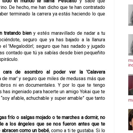
 todo el mundo te llama 'Pescaíto'
y sabe que
rino. De hecho, me han dicho que te han contratado
 haber terminado la carrera ya estás haciendo lo que
n tratando bien
y estés maravillado de nadar a tu
ociéndote, seguro que ya has bajado a la llanura
o el 'Megalodón'; seguro que has nadado y jugado
 has contado que tú ya sabías desde bien pequeñito
piráculo.
ma
in
u cara de asombro al poder ver la 'Calavera
spa de mar' y seguro que miles de medusas más que
ibros ni en documentales. Y por lo que te tengo
las has ingeniado para hacerte un amigo Yokai que te
e
“soy afable, achuchable y super amable”
que tanto
má
as frío o salgas mojado o te marches a dormir, no
le a los ángeles que se nos fueron antes que te
te abracen como un bebé
, como a ti te gustaba
. Si lo