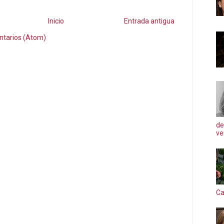
Inicio
Entrada antigua
ntarios (Atom)
de
ve
Ca