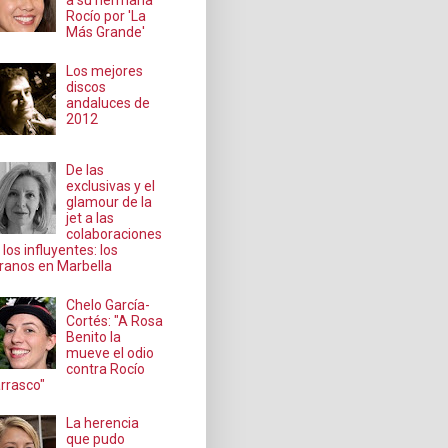
a su hermana
Rocío por 'La
Más Grande'
Los mejores
discos
andaluces de
2012
De las
exclusivas y el
glamour de la
jet a las
colaboraciones
 los influyentes: los
ranos en Marbella
Chelo García-
Cortés: "A Rosa
Benito la
mueve el odio
contra Rocío
rrasco"
La herencia
que pudo