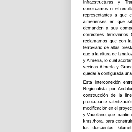
Infraestructuras y Tr
conozcamos ni el resulta
representantes a que e
almerienses en qué si
demanden a sus compañ
corredores ferroviarios
reclamamos que con la 
ferroviario de altas pres
que a la altura de Iznall
y Almería, lo cual acorta
vecinas Almería y Gran
quedaría configurada una 
Esta interconexión entre
Regionalista por Andal
construcción de la lín
preocupante ralentizaci
modificación en el proye
y Vadollano, que mantien
kms./hora, para construi
los doscientos kilóm