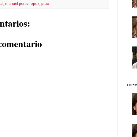
al
,
manuel perez lopez
,
prao
ntarios:
comentario
TOP M