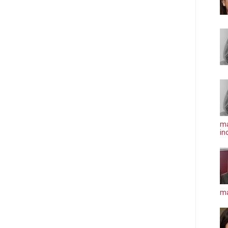
ma
in
má