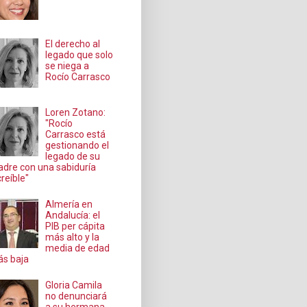
El derecho al
legado que solo
se niega a
Rocío Carrasco
Loren Zotano:
"Rocío
Carrasco está
gestionando el
legado de su
dre con una sabiduría
creíble"
Almería en
Andalucía: el
PIB per cápita
más alto y la
media de edad
s baja
Gloria Camila
no denunciará