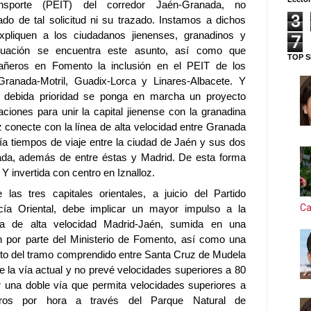
ansporte (PEIT) del corredor Jaén-Granada, no
3
do de tal solicitud ni su trazado. Instamos a dichos
xpliquen a los ciudadanos jienenses, granadinos y
7
tuación se encuentra este asunto, así como que
TOP S
eros en Fomento la inclusión en el PEIT de los
 Granada-Motril, Guadix-Lorca y Linares-Albacete. Y
debida prioridad se ponga en marcha un proyecto
taciones para unir la capital jienense con la granadina
oz conecte con la línea de alta velocidad entre Granada
ría tiempos de viaje entre la ciudad de Jaén y sus dos
ada, además de entre éstas y Madrid. De esta forma
Y invertida con centro en Iznalloz.
 las tres capitales orientales, a juicio del Partido
Ca
ucía Oriental, debe implicar un mayor impulso a la
ea de alta velocidad Madrid-Jaén, sumida en una
ón por parte del Ministerio de Fomento, así como una
cto del tramo comprendido entre Santa Cruz de Mudela
e la vía actual y no prevé velocidades superiores a 80
r una doble vía que permita velocidades superiores a
etros por hora a través del Parque Natural de