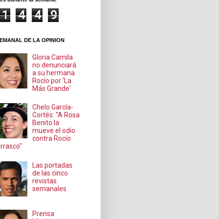
1
4
4
9
EMANAL DE LA OPINION
Gloria Camila
no denunciará
a su hermana
Rocío por 'La
Más Grande'
Chelo García-
Cortés: "A Rosa
Benito la
mueve el odio
contra Rocío
rrasco"
Las portadas
de las cinco
revistas
semanales
Prensa