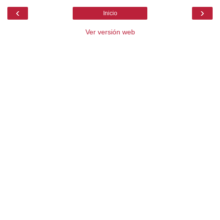
‹
›
Inicio
Ver versión web