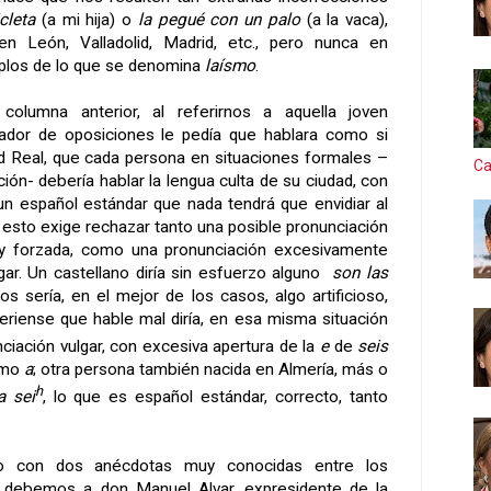
icleta
(a mi hija) o
la pegué con un palo
(a la vaca),
 León, Valladolid, Madrid, etc., pero nunca en
plos de lo que se denomina
laísmo
.
olumna anterior, al referirnos a aquella joven
ador de oposiciones le pedía que hablara como si
d Real, que cada persona en situaciones formales –
Ca
ión- debería hablar la lengua culta de su ciudad, con
un español estándar que nada tendrá que envidiar al
 Y esto exige rechazar tanto una posible pronunciación
ial y forzada, como una pronunciación excesivamente
gar. Un castellano diría sin esfuerzo alguno
son las
os sería, en el mejor de los casos, algo artificioso,
meriense que hable mal diría, en esa misma situación
nciación vulgar, con excesiva apertura de la
e
de
seis
como
a
; otra persona también nacida en Almería, más o
h
a sei
, lo que es español estándar, correcto, tanto
ulo con dos anécdotas muy conocidas entre los
as debemos
a d
on Manuel
Alvar, expresidente de
la