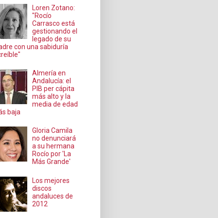
Loren Zotano:
"Rocío
Carrasco está
gestionando el
legado de su
dre con una sabiduría
creíble"
Almería en
Andalucía: el
PIB per cápita
más alto y la
media de edad
s baja
Gloria Camila
no denunciará
a su hermana
Rocío por 'La
Más Grande'
Los mejores
discos
andaluces de
2012