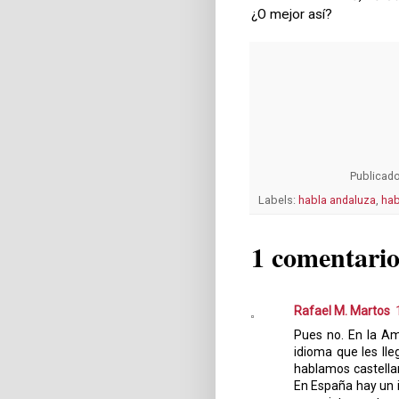
¿O mejor así?
Publicad
Labels:
habla andaluza
,
hab
1 comentario
Rafael M. Martos
Pues no. En la Am
idioma que les ll
hablamos castella
En España hay un i