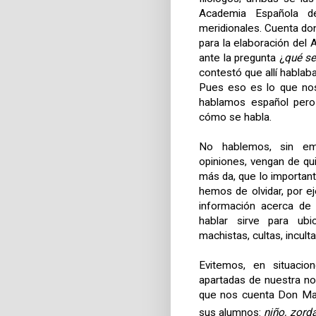
Academia Española
d
meridionales. Cuenta d
para la elaboración del A
ante la pregunta ¿
qué se
contestó que allí hablab
Pues eso es lo que no
hablamos español pero
cómo se habla.
No hablemos, sin emb
opiniones, vengan de qu
más da, que lo importan
hemos de olvidar, por e
información acerca de
hablar sirve para ubic
machistas, cultas, incult
Evitemos, en situacio
apartadas de nuestra n
que nos cuenta Don
Ma
sus alumnos:
niño, zord