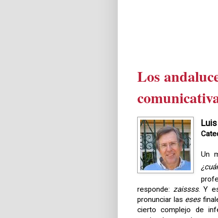
Los andaluce
comunicativa
Luis
Cated
Un m
¿cuá
profe
responde:
zaissss
. Y e
pronunciar las
eses
fina
cierto complejo de inf