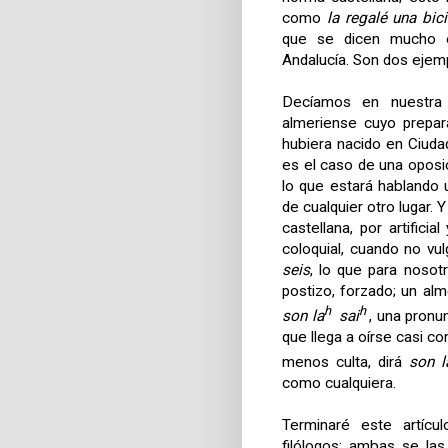
como
la regalé una bic
que se dicen mucho en
Andalucía. Son dos ejem
Decíamos en nuestra c
almeriense cuyo prepar
hubiera nacido en Ciuda
es el caso de una oposic
lo que estará hablando 
de cualquier otro lugar.
castellana, por artific
coloquial, cuando no vul
seis
, lo que para nosotr
postizo, forzado; un al
h
h
son la
sai
, una pronu
que llega a oírse casi 
menos culta, dirá
son l
como cualquiera.
Terminaré este artíc
filólogos; ambas se l