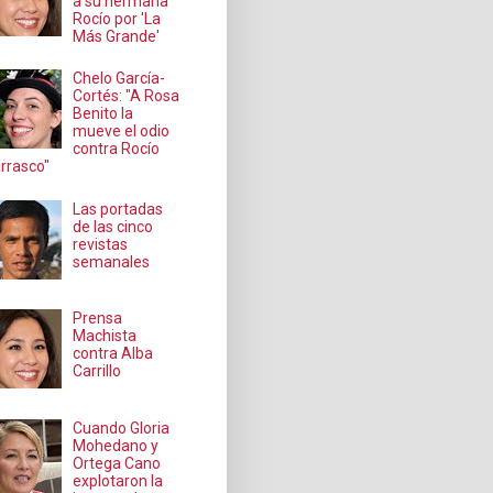
a su hermana
Rocío por 'La
Más Grande'
Chelo García-
Cortés: "A Rosa
Benito la
mueve el odio
contra Rocío
rrasco"
Las portadas
de las cinco
revistas
semanales
Prensa
Machista
contra Alba
Carrillo
Cuando Gloria
Mohedano y
Ortega Cano
explotaron la