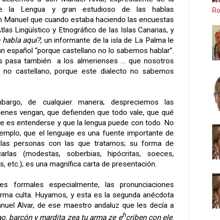
e
la Lengua
y gran estudioso de las hablas
Ro
on Manuel que cuando estaba haciendo las encuestas
tlas Lingüístico y Etnográfico de las Islas Canarias, y
 habla aquí?
,
un informante de la isla de
La Palma
le
an español “porque castellano no lo sabemos hablar”.
s pasa también
a los almerienses … que nosotros
 no castellano, porque este dialecto no sabemos
argo, de cualquier manera; despreciemos las
ienes vengan, que defienden que todo vale, que qué
te es entenderse y que la lengua puede con todo. No
jemplo, que el lenguaje es una fuente importante de
 las personas con las que tratamos; su forma de
arlas (modestas, soberbias, hipócritas, soeces,
as, etc.); es una magnífica carta de presentación.
nes formales especialmente, las pronunciaciones
orma culta. Huyamos, y esta es la segunda anécdota
nuel Alvar
, de ese maestro andaluz que les decía a
h
ao, barcón y mardita zea tu arma ze e
criben con ele
.