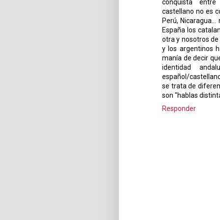
conquista entre 
castellano no es c
Perú, Nicaragua..
España los catalan
otra y nosotros de
y los argentinos 
manía de decir que
identidad anda
español/castellano 
se trata de difere
son "hablas distint
Responder