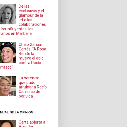
De las
exclusivas y el
glamour de la
jet a las
colaboraciones
 los influyentes: los
ranos en Marbella
Chelo García-
Cortés: "A Rosa
Benito la
mueve el odio
contra Rocío
rrasco"
La herencia
que pudo
arruinar a Rocío
Carrasco de
por vida
NUAL DE LA OPINION
Carta abierta a
Amador