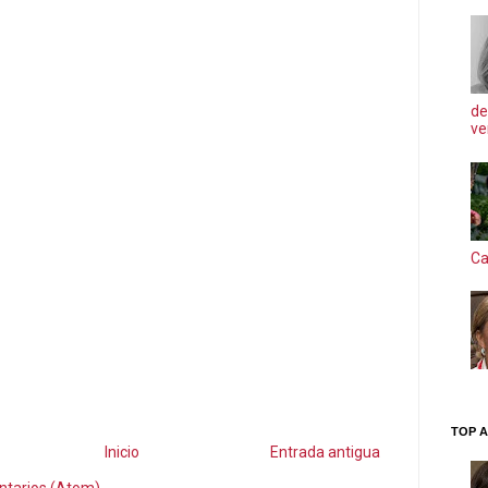
de
ve
Ca
TOP A
Inicio
Entrada antigua
ntarios (Atom)