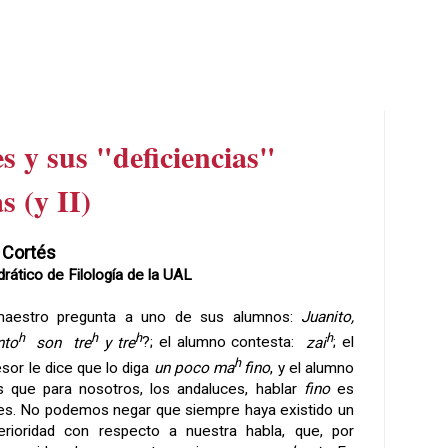
s y sus "deficiencias"
s (y II)
 Cortés
rático de Filología de la UAL
aestro pregunta a uno de sus alumnos:
Juanito,
h
h
h
h
nto
son
tre
y tre
?; el alumno contesta:
zai
; el
h
sor le dice que lo diga
un poco ma
fino
, y el alumno
s que para nosotros, los andaluces, hablar
fino
es
les. No podemos negar que siempre haya existido un
erioridad con respecto a nuestra habla, que, por