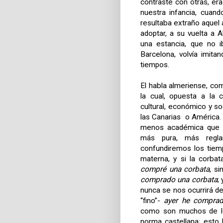
contraste con otras, e
nuestra infancia, cuan
resultaba extraño aquel
adoptar, a su vuelta a A
una estancia, que no 
Barcelona, volvía imita
tiempos.
El habla almeriense, com
la cual, opuesta a la 
cultural, económico y so
las Canarias
o América. 
menos académica que
más pura, más regla
confundiremos los tiem
materna, y si la corb
compré una corbata
, s
comprado una corbata
;
nunca se nos ocurrirá d
“fino”-
ayer he comprad
como son muchos de lo
norma castellana; esto