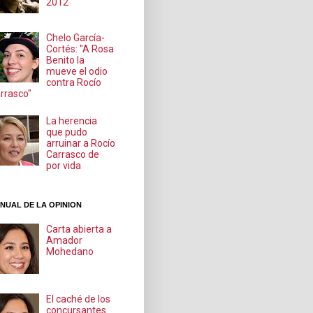
2012
Chelo García-
Cortés: "A Rosa
Benito la
mueve el odio
contra Rocío
rrasco"
La herencia
que pudo
arruinar a Rocío
Carrasco de
por vida
NUAL DE LA OPINION
Carta abierta a
Amador
Mohedano
El caché de los
concursantes