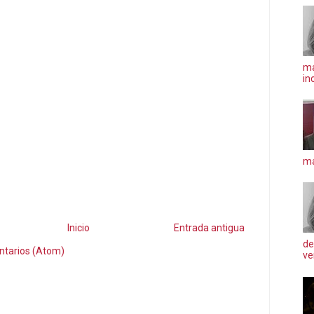
ma
in
má
Inicio
Entrada antigua
de
ntarios (Atom)
ve