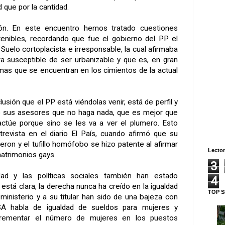
 que por la cantidad.
n. En este encuentro hemos tratado cuestiones
enibles, recordando que fue el gobierno del PP el
Suelo cortoplacista e irresponsable, la cual afirmaba
ra susceptible de ser urbanizable y que es, en gran
emas que se encuentran en los cimientos de la actual
usión que el PP está viéndolas venir, está de perfil y
ho sus asesores que no haga nada, que es mejor que
ctúe porque sino se les va a ver el plumero. Esto
trevista en el diario El País, cuando afirmó que su
ron y el tufillo homófobo se hizo patente al afirmar
Lector
atrimonios gays.
3
dad y las políticas sociales también han estado
4
 está clara, la derecha nunca ha creído en la igualdad
TOP S
 ministerio y a su titular han sido de una bajeza con
A habla de igualdad de sueldos para mujeres y
crementar el número de mujeres en los puestos