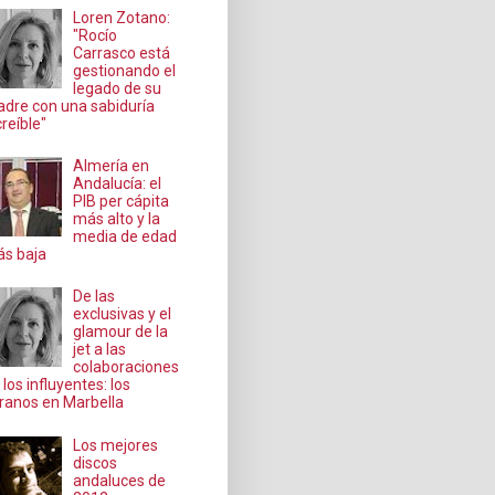
Loren Zotano:
"Rocío
Carrasco está
gestionando el
legado de su
dre con una sabiduría
creíble"
Almería en
Andalucía: el
PIB per cápita
más alto y la
media de edad
s baja
De las
exclusivas y el
glamour de la
jet a las
colaboraciones
 los influyentes: los
ranos en Marbella
Los mejores
discos
andaluces de