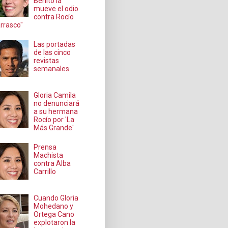
Benito la
mueve el odio
contra Rocío
rrasco"
Las portadas
de las cinco
revistas
semanales
Gloria Camila
no denunciará
a su hermana
Rocío por 'La
Más Grande'
Prensa
Machista
contra Alba
Carrillo
Cuando Gloria
Mohedano y
Ortega Cano
explotaron la