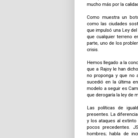
mucho más por la calidad
Como muestra un botó
como las ciudades sost
que impulsó una Ley del 
que cualquier terreno e
parte, uno de los probl
crisis.
Hemos llegado a la concl
que a Rajoy le han dic
no proponga y que no a
sucedió en la última en
modelo a seguir es Came
que derogaría
la ley
de m
Las políticas de igual
presentes. La diferencia
y los ataques al extinto
pocos precedentes. JS
hombres; habla de in