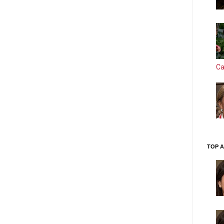
Ca
TOP A