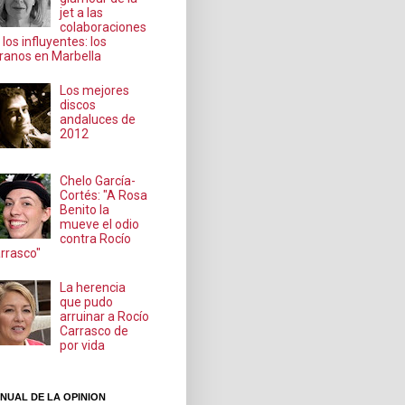
jet a las
colaboraciones
 los influyentes: los
ranos en Marbella
Los mejores
discos
andaluces de
2012
Chelo García-
Cortés: "A Rosa
Benito la
mueve el odio
contra Rocío
rrasco"
La herencia
que pudo
arruinar a Rocío
Carrasco de
por vida
NUAL DE LA OPINION