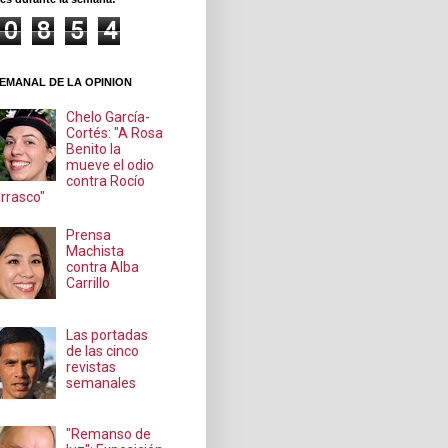
0
8
5
4
EMANAL DE LA OPINION
Chelo García-
Cortés: "A Rosa
Benito la
mueve el odio
contra Rocío
rrasco"
Prensa
Machista
contra Alba
Carrillo
Las portadas
de las cinco
revistas
semanales
"Remanso de