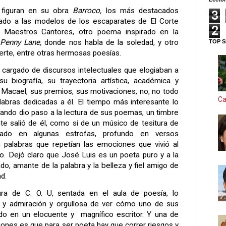
 figuran en su obra
Barroco,
los más destacados
3
do a las modelos de los escaparates de El Corte
2
s Maestros Cantores, otro poema inspirado en la
Penny Lane,
donde nos habla de la soledad, y otro
TOP S
rte, entre otras hermosas poesías.
o cargado de discursos intelectuales que elogiaban a
u biografía, su trayectoria artística, académica y
r Macael, sus premios, sus motivaciones, no, no todo
Ca
abras dedicadas a él. El tiempo más interesante lo
ando dio paso a la lectura de sus poemas, un timbre
te salió de él, como si de un músico de tesitura de
ltado en algunas estrofas, profundo en versos
 palabras que repetían las emociones que vivió al
. Dejó claro que José Luis es un poeta puro y a la
o, amante de la palabra y la belleza y fiel amigo de
ad.
ra de C. O. U, sentada en el aula de poesía, lo
y admiración y orgullosa de ver cómo uno de sus
do en un elocuente y
magnífico escritor.
Y una de
iones es que para ser poeta hay que correr riesgos y