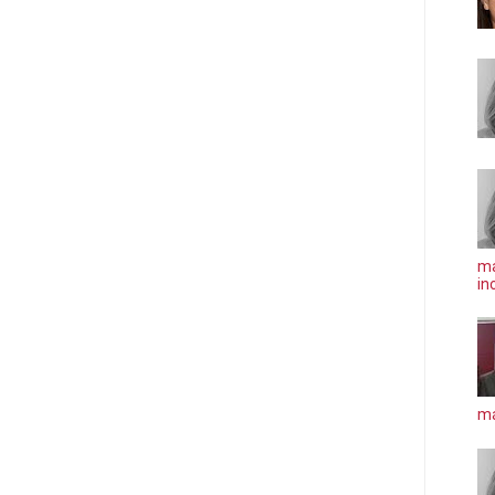
ma
in
má