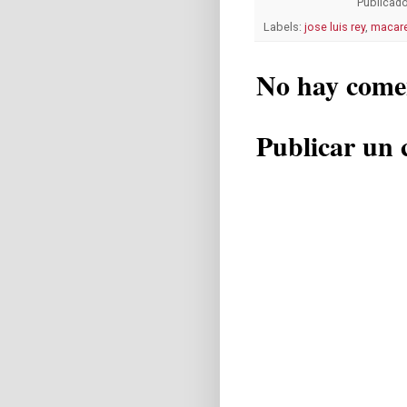
Publicad
Labels:
jose luis rey
,
macare
No hay come
Publicar un 