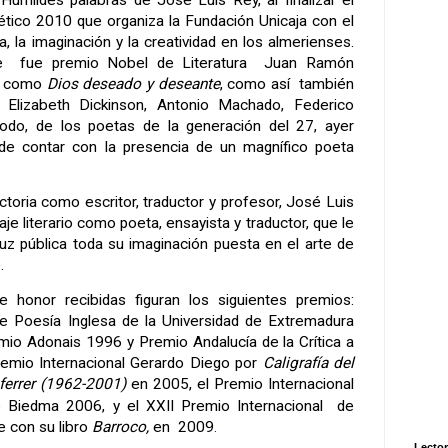
Humildes palabras de José Luis Rey, al finalizar el
ético 2010 que organiza la Fundación Unicaja con el
a, la imaginación y la creatividad en los almerienses.
e
fue premio Nobel de Literatura
Juan Ramón
s como
Dios deseado y deseante
, como así
también
 Elizabeth Dickinson
, Antonio Machado, Federico
todo, de los poetas de la generación del 27, ayer
 de contar con la presencia de un magnífico poeta
ctoria como escritor, traductor y profesor, José Luis
je literario como poeta, ensayista y traductor,
que le
luz pública toda su imaginación puesta en el arte de
.
e honor recibidas figuran los siguientes premios:
e Poesía Inglesa de la Universidad de Extremadura
emio Adonais 1996 y
Prem
io
Andalucía de la Crítica a
emio Internacional Gerardo Diego por
Caligrafía
del
ferrer (1962-2001)
en 2005, el Premio Internacional
de Biedma 2006, y
el
XXII Premio Internacional
de
e
con su libro
Barroco,
en
2009
.
Lector