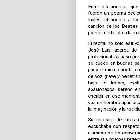
Entre los poemas que
fueron un poema dedica
Inglés, el poema a lo
canción de los Beatles
poema dedicado a la mue
El recital no sólo estuv
José Luis, acerca de s
profesional, su paso po
se quedó en buenas pal
puso el mismo poeta, cu
de voz grave y penetran
bajo se tratara, exa
apasionados, sereno en
escribir en ese momento
vez un hombre apasionad
la imaginación y la realid
Su maestra de Literatu
escuchaba con respeto 
alumnos se ha converti
entre sus muchas reflex