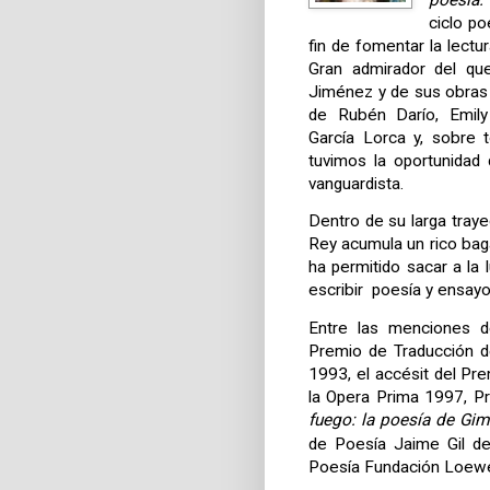
poesía.
ciclo po
fin de fomentar la lectur
Gran admirador del qu
Jiménez y de sus obra
de Rubén Darío,
Emily
García Lorca y, sobre 
tuvimos la oportunidad
vanguardista.
Dentro de su larga traye
Rey acumula un rico baga
ha permitido sacar a la 
escribir
poesía y ensayo
Entre las menciones
d
Premio de Traducción d
1993,
el
accésit del Pr
la Opera Prima 1997
,
Pr
fuego: la poesía de Gim
de Poesía Jaime Gil 
Poesía Fundación Loew