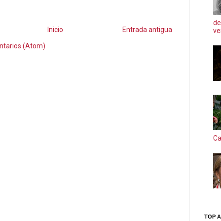
de
Inicio
Entrada antigua
ve
ntarios (Atom)
Ca
TOP A