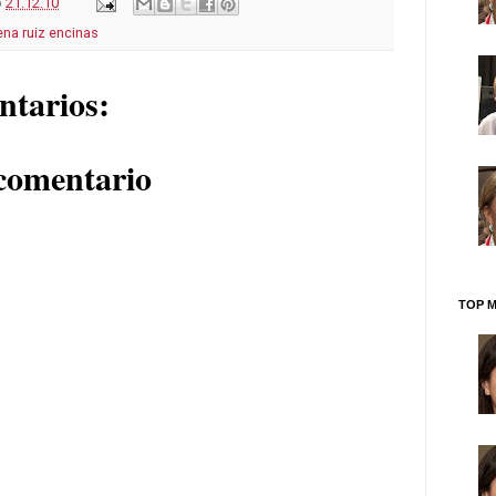
o
21.12.10
na ruiz encinas
ntarios:
comentario
TOP M