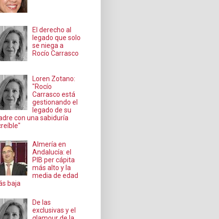
El derecho al
legado que solo
se niega a
Rocío Carrasco
Loren Zotano:
"Rocío
Carrasco está
gestionando el
legado de su
dre con una sabiduría
creíble"
Almería en
Andalucía: el
PIB per cápita
más alto y la
media de edad
s baja
De las
exclusivas y el
glamour de la