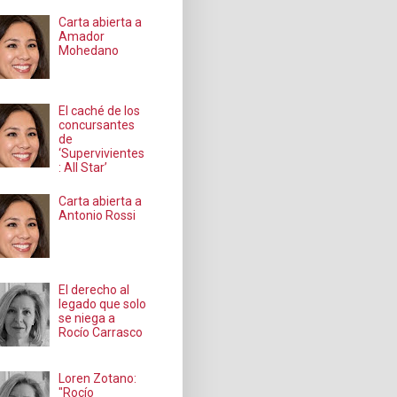
Carta abierta a
Amador
Mohedano
El caché de los
concursantes
de
‘Supervivientes
: All Star’
Carta abierta a
Antonio Rossi
El derecho al
legado que solo
se niega a
Rocío Carrasco
Loren Zotano:
"Rocío