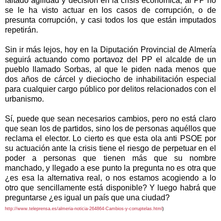
faltado agilidad y decisión en la crisis económica, al PP no
se le ha visto actuar en los casos de corrupción, o de
presunta corrupción, y casi todos los que están imputados
repetirán.
Sin ir más lejos, hoy en la Diputación Provincial de Almería
seguirá actuando como portavoz del PP el alcalde de un
pueblo llamado Sorbas, al que le piden nada menos que
dos años de cárcel y dieciocho de inhabilitación especial
para cualquier cargo público por delitos relacionados con el
urbanismo.
Sí, puede que sean necesarios cambios, pero no está claro
que sean los de partidos, sino los de personas aquéllos que
reclama el elector. Lo cierto es que esta ola anti PSOE por
su actuación ante la crisis tiene el riesgo de perpetuar en el
poder a personas que tienen más que su nombre
manchado, y llegado a ese punto la pregunta no es otra que
¿es esa la alternativa real, o nos estamos acogiendo a lo
otro que sencillamente está disponible? Y luego habrá que
preguntarse ¿es igual un país que una ciudad?
http://www.teleprensa.es/almeria-noticia-264864-Cambios-y-corruptelas.html
)