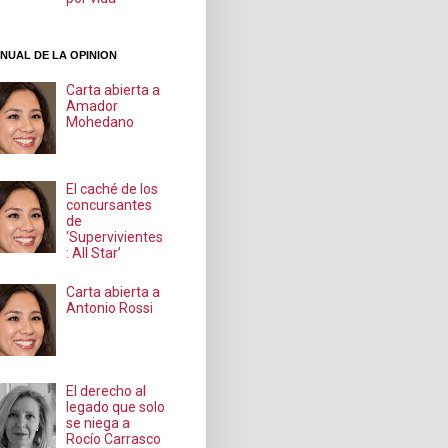
NUAL DE LA OPINION
Carta abierta a
Amador
Mohedano
El caché de los
concursantes
de
‘Supervivientes
: All Star’
Carta abierta a
Antonio Rossi
El derecho al
legado que solo
se niega a
Rocío Carrasco