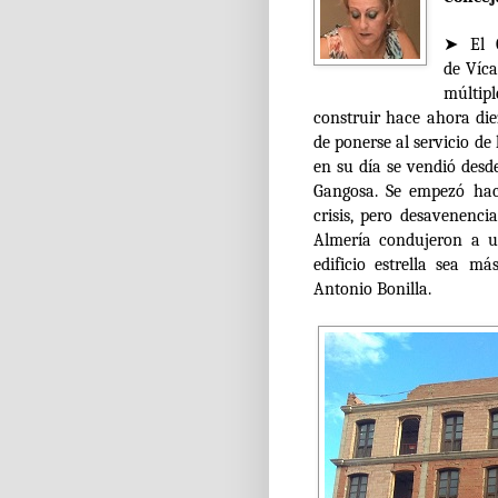
➤ El G
de Víca
múltip
construir hace ahora di
de ponerse al servicio de
en su día se vendió desd
Gangosa. Se empezó hac
crisis, pero desavenenc
Almería condujeron a un
edificio estrella sea m
Antonio Bonilla
.