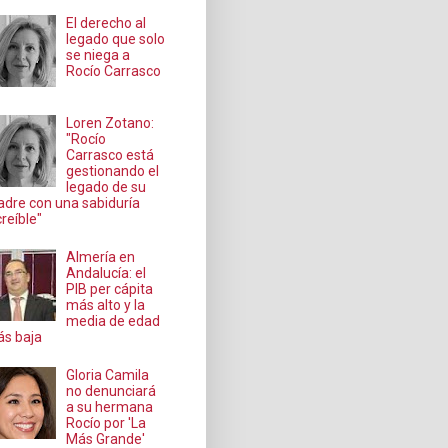
El derecho al
legado que solo
se niega a
Rocío Carrasco
Loren Zotano:
"Rocío
Carrasco está
gestionando el
legado de su
dre con una sabiduría
creíble"
Almería en
Andalucía: el
PIB per cápita
más alto y la
media de edad
s baja
Gloria Camila
no denunciará
a su hermana
Rocío por 'La
Más Grande'