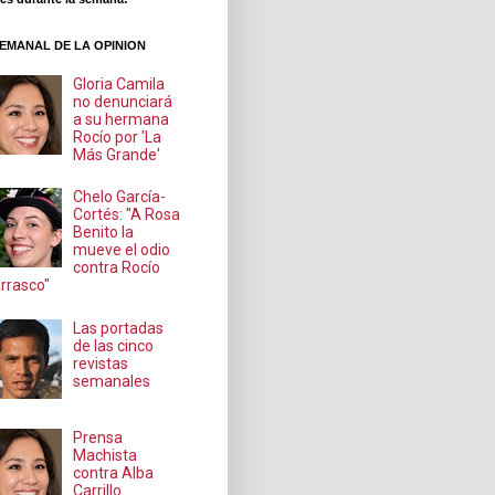
EMANAL DE LA OPINION
Gloria Camila
no denunciará
a su hermana
Rocío por 'La
Más Grande'
Chelo García-
Cortés: "A Rosa
Benito la
mueve el odio
contra Rocío
rrasco"
Las portadas
de las cinco
revistas
semanales
Prensa
Machista
contra Alba
Carrillo