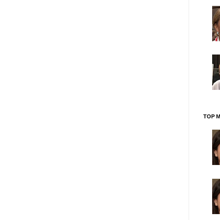
TOP M