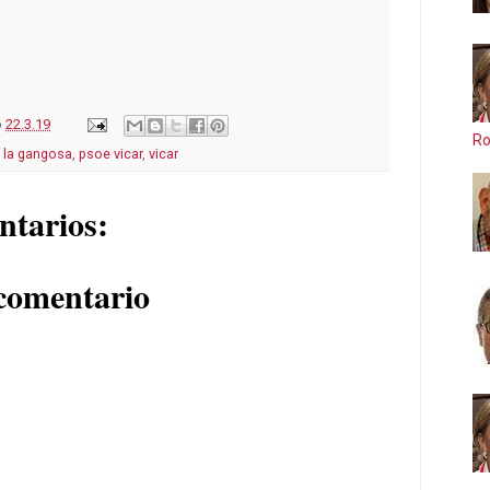
o
22.3.19
Ro
,
la gangosa
,
psoe vicar
,
vicar
ntarios:
comentario