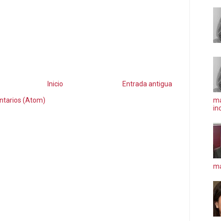
Inicio
Entrada antigua
ma
ntarios (Atom)
in
má