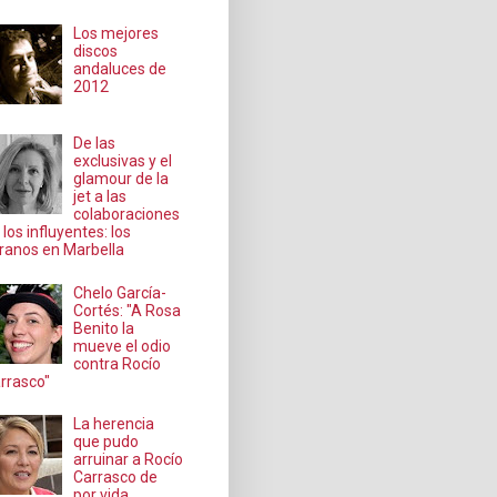
Los mejores
discos
andaluces de
2012
De las
exclusivas y el
glamour de la
jet a las
colaboraciones
 los influyentes: los
ranos en Marbella
Chelo García-
Cortés: "A Rosa
Benito la
mueve el odio
contra Rocío
rrasco"
La herencia
que pudo
arruinar a Rocío
Carrasco de
por vida