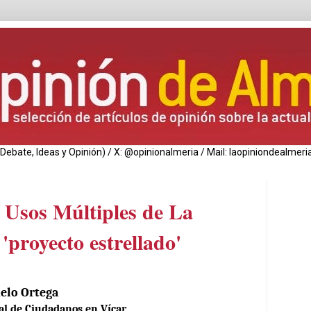
de Debate, Ideas y Opinión) / X: @opinionalmeria / Mail: laopiniondealm
e Usos Múltiples de La
'proyecto estrellado'
elo Ortega
al de Ciudadanos en Vícar