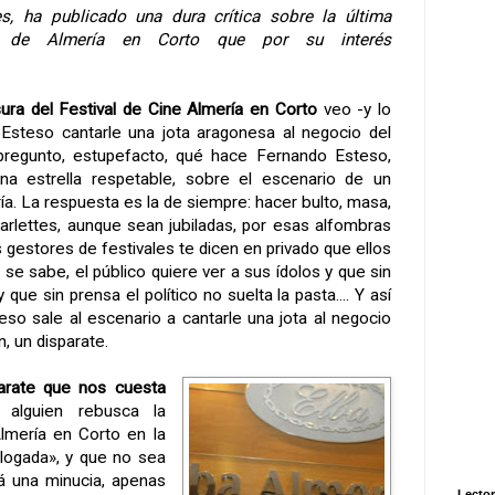
les, ha publicado una dura crítica sobre la última
n de Almería en Corto que por su interés
sura del Festival de Cine Almería en Corto
veo -y lo
 Esteso cantarle una jota aragonesa al negocio del
regunto, estupefacto, qué hace Fernando Esteso,
a estrella respetable, sobre el escenario de un
ría. La respuesta es la de siempre: hacer bulto, masa,
tarlettes, aunque sean jubiladas, por esas alfombras
 gestores de festivales te dicen en privado que ellos
 se sabe, el público quiere ver a sus ídolos y que sin
 que sin prensa el político no suelta la pasta.... Y así
so sale al escenario a cantarle una jota al negocio
n, un disparate.
parate que nos cuesta
 alguien rebusca la
Almería en Corto en la
logada», y que no sea
ará una minucia, apenas
Lector