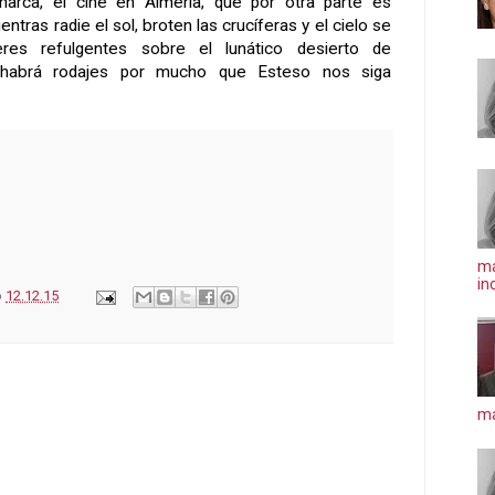
marca, el cine en Almería, que por otra parte es
ntras radie el sol, broten las crucíferas y el cielo se
res refulgentes sobre el lunático desierto de
 habrá rodajes por mucho que Esteso nos siga
ma
in
o
12.12.15
má