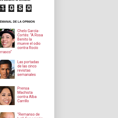
1
0
5
0
EMANAL DE LA OPINION
Chelo García-
Cortés: "A Rosa
Benito la
mueve el odio
contra Rocío
rrasco"
Las portadas
de las cinco
revistas
semanales
Prensa
Machista
contra Alba
Carrillo
"Remanso de