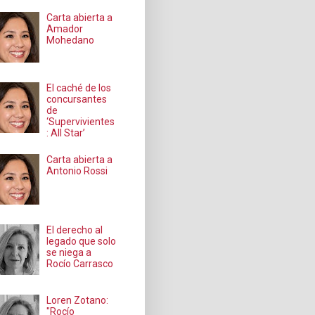
Carta abierta a
Amador
Mohedano
El caché de los
concursantes
de
‘Supervivientes
: All Star’
Carta abierta a
Antonio Rossi
El derecho al
legado que solo
se niega a
Rocío Carrasco
Loren Zotano:
"Rocío