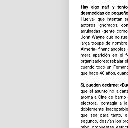
Hay algo naif y tontor
desmedidas de pequeños
Huelva- que intentan s
actores ignorados, com
arruinadas -gente como
John Wayne que no rueda
larga troupe de nombre
Almería- financiándoles 
mera aparición en el f
organizadores: rebajar el
cuando todo un Fernando
que hace 40 años, cuand
Sí, pueden decirme: «B
que el asunto no alcanza
aroma a Cine de barrio
electoral, contagia a 
doblemente inaceptable
que sea para tanto, e
segundo, desvían los pr
rabo: propuestas estric