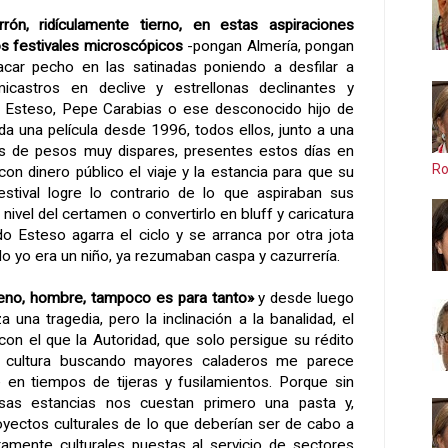
rón, ridículamente tierno, en estas aspiraciones
 festivales microscópicos
-pongan Almería, pongan
acar pecho en las satinadas poniendo a desfilar a
icastros en declive y estrellonas declinantes y
 Esteso, Pepe Carabias o ese desconocido hijo de
 una película desde 1996, todos ellos, junto a una
s de pesos muy dispares, presentes estos días en
Ro
con dinero público el viaje y la estancia para que su
estival logre lo contrario de lo que aspiraban sus
 nivel del certamen o convertirlo en bluff y caricatura
 Esteso agarra el ciclo y se arranca por otra jota
o yo era un niño, ya rezumaban caspa y cazurrería.
ueno, hombre, tampoco es para tanto»
y desde luego
 una tragedia, pero la inclinación a la banalidad, el
 con el que
la Autoridad
, que solo persigue su rédito
la cultura buscando mayores caladeros me parece
 en tiempos de tijeras y fusilamientos. Porque sin
sas estancias nos cuestan primero una pasta y,
oyectos culturales de lo que deberían ser de cabo a
tamente culturales puestas al servicio de sectores