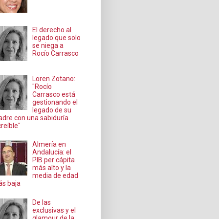
El derecho al
legado que solo
se niega a
Rocío Carrasco
Loren Zotano:
"Rocío
Carrasco está
gestionando el
legado de su
dre con una sabiduría
creíble"
Almería en
Andalucía: el
PIB per cápita
más alto y la
media de edad
s baja
De las
exclusivas y el
glamour de la