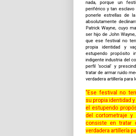
nada, porque un festi
periférico y tan esclav
ponerle estrellas de l
absolutamente declina
Patrick Wayne, cuyo may
ser hijo de John Wayne,
que ese festival no te
propia identidad y va
estupendo propósito in
indigente industria del c
perfil 'social' y presci
tratar de armar ruido me
verdadera artillería para l
"Ese festival no te
su propia identidad y
el estupendo propósi
del cortometraje y e
consiste en tratar
verdadera artillería pa