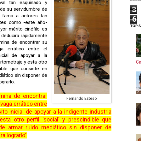
val tan esquinado y
3
o de su servidumbre de
a fama a actores tan
6
ntes como -este año-
TOP S
or mérito cinéfilo es
 deducirá rápidamente
rmina de encontrar su
ga errático entre el
icial de apoyar a la
ortometraje y esta otro
Ca
ndible que consiste en
diático sin disponer de
ograrlo.
rmina de encontrar
Fernando Esteso
 vaga errático entre
to inicial de apoyar a la indigente industria
sta otro perfil 'social' y prescindible que
 de armar ruido mediático sin disponer de
ra lograrlo"