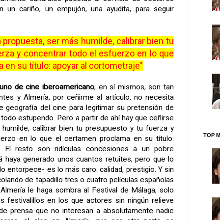
an un cariño, un empujón, una ayudita, para seguir
 propuesta, ser más humilde, calibrar bien tu
rza y concentrar todo el esfuerzo en lo que
en su título: apoyar al cortometraje"
 uno de cine iberoamericano
, en sí mismos, son tan
tes y Almería, por ceñirme al artículo, no necesita
e geografía del cine para legitimar su pretensión de
, todo estupendo. Pero a partir de ahí hay que ceñirse
 humilde, calibrar bien tu presupuesto y tu fuerza y
TOP M
uerzo en lo que el certamen proclama en su título:
. El resto son ridículas concesiones a un pobre
á haya generado unos cuantos retuites, pero que lo
o entorpece- es lo más caro: calidad, prestigio. Y sin
y colando de tapadillo tres o cuatro películas españolas
Almería le haga sombra al Festival de Málaga, solo
 festivalillos en los que actores sin ningún relieve
 de prensa que no interesan a absolutamente nadie