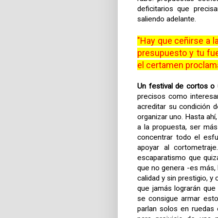
deficitarios que precis
saliendo adelante.
"Hay que ceñirse a la
presupuesto y tu fue
el certamen proclama 
Un festival de cortos o
precisos como interesan
acreditar su condición d
organizar uno. Hasta ahí
a la propuesta, ser más
concentrar todo el esf
apoyar al cortometraje
escaparatismo que quiz
que no genera -es más, l
calidad y sin prestigio, 
que jamás lograrán que 
se consigue armar estos
parlan solos en ruedas