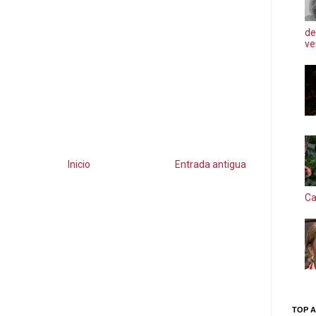
de
ve
Inicio
Entrada antigua
Ca
TOP A