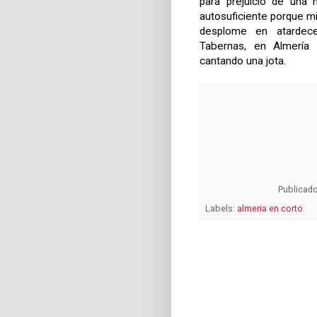
para prejuicio de una 
autosuficiente porque mie
desplome en atardece
Tabernas, en Almería
cantando una jota.
Publicad
Labels:
almeria en corto