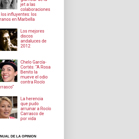
jet a las
colaboraciones
 los influyentes: los
ranos en Marbella
Los mejores
discos
andaluces de
2012
Chelo García-
Cortés: "A Rosa
Benito la
mueve el odio
contra Rocío
rrasco"
La herencia
que pudo
arruinar a Rocío
Carrasco de
por vida
NUAL DE LA OPINION