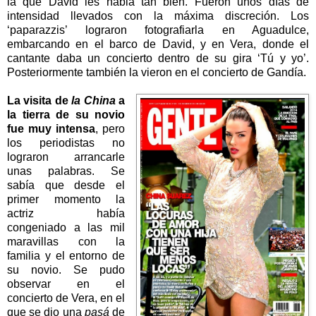
la que David les habla tan bien. Fueron unos días de
intensidad llevados con la máxima discreción. Los
‘paparazzis’ lograron fotografiarla en Aguadulce,
embarcando en el barco de David, y en Vera, donde el
cantante daba un concierto dentro de su gira ‘Tú y yo’.
Posteriormente también la vieron en el concierto de Gandía.
La visita de
la China
a
la tierra de su novio
fue muy intensa
, pero
los periodistas no
lograron arrancarle
unas palabras. Se
sabía que desde el
primer momento la
actriz había
congeniado a las mil
maravillas con la
familia y el entorno de
su novio. Se pudo
observar en el
concierto de Vera, en el
que se dio una
pasá
de