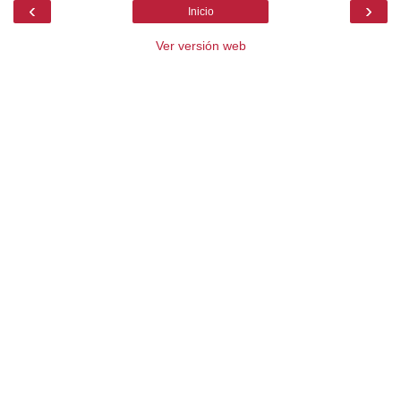
‹
›
Inicio
Ver versión web