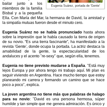
bailar junto a los
Eugenia Suárez, portada de 'Gente'
miembros de la familia
Bisbal y a la pequeña
Ella. Con María del Mar, la hermana de David, la amistad y
la simpatía mutuas fueron desde el minuto cero.
Eugenia Suárez no se había pronunciado
hasta ahora
sobre la impresión que le había causado la tierra de origen
de su novio. “Es una tierra fascinante”, ha manifestado a la
revista 'Gente', donde ocupa la portada. La actriz destaca la
amabilidad de la gente, la espectacularidad de los
andaluces y el acento "re-sexy" que, según ella, tenemos.
Eugenia no tiene previsto mudarse a España
. "Está muy
lejos Europa y por ahora tengo mi trabajo aquí. Mi plan es
seguir viviendo en Argentina. Hace mucho tiempo que estoy
planeando mi carrera y formando un camino que se hace
poco a poco", explica.
La joven argentina no tiene más que palabras de halago
para su novio
: "David es una persona hermosa, súper
humilde y tan simple que me genera admiración. Es único y