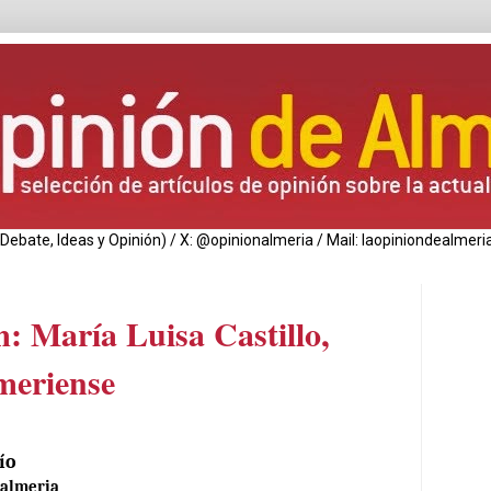
de Debate, Ideas y Opinión) / X: @opinionalmeria / Mail: laopiniondealm
 María Luisa Castillo,
meriense
ío
almeria