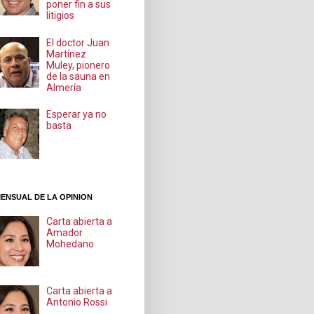
poner fin a sus
litigios
El doctor Juan
Martínez
Muley, pionero
de la sauna en
Almería
Esperar ya no
basta
ENSUAL DE LA OPINION
Carta abierta a
Amador
Mohedano
Carta abierta a
Antonio Rossi