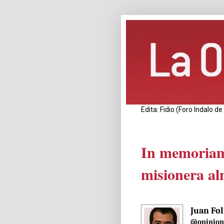
Edita: Fidio (Foro Indalo 
In memoriam:
misionera al
Juan Fol
@opinion