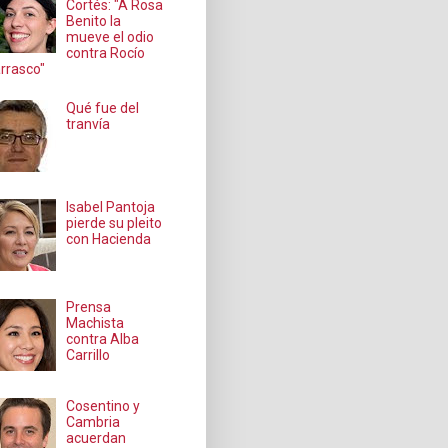
Cortés: "A Rosa
Benito la
mueve el odio
contra Rocío
rrasco"
Qué fue del
tranvía
Isabel Pantoja
pierde su pleito
con Hacienda
Prensa
Machista
contra Alba
Carrillo
Cosentino y
Cambria
acuerdan