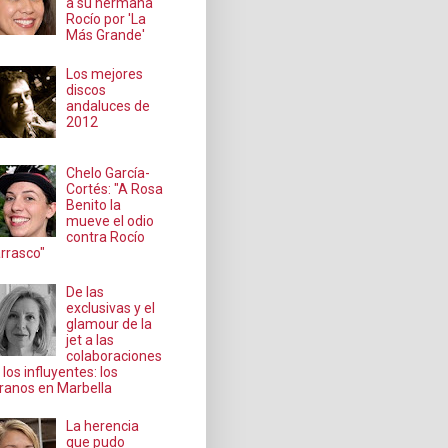
a su hermana
Rocío por 'La
Más Grande'
Los mejores
discos
andaluces de
2012
Chelo García-
Cortés: "A Rosa
Benito la
mueve el odio
contra Rocío
rrasco"
De las
exclusivas y el
glamour de la
jet a las
colaboraciones
 los influyentes: los
ranos en Marbella
La herencia
que pudo