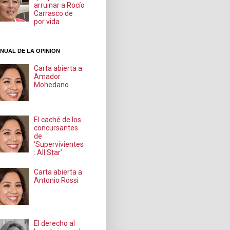
arruinar a Rocío
Carrasco de
por vida
NUAL DE LA OPINION
Carta abierta a
Amador
Mohedano
El caché de los
concursantes
de
‘Supervivientes
: All Star’
Carta abierta a
Antonio Rossi
El derecho al