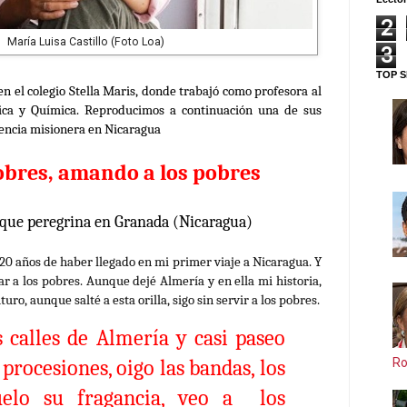
2
María Luisa Castillo (Foto Loa)
3
TOP S
 en el
colegio Stella Maris, donde
trabajó como profesora al
ísica y Química. Reproducimos a continuación una de sus
iencia misionera en Nicaragua
obres, amando a los pobres
que peregrina en Granada (Nicaragua)
 20 años de haber llegado en mi primer viaje a Nicaragua. Y
ar a los pobres. Aunque dejé Almería y en ella mi historia,
turo, aunque salté a esta orilla, sigo sin servir a los pobres.
 calles de Almería y casi paseo
Ro
 procesiones, oigo las bandas, los
uelo su fragancia, veo a los