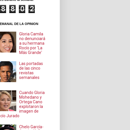
8
8
0
2
EMANAL DE LA OPINION
Gloria Camila
no denunciará
a su hermana
Rocío por 'La
Más Grande'
Las portadas
de las cinco
revistas
semanales
Cuando Gloria
Mohedano y
Ortega Cano
explotaron la
imagen de
cío Jurado
Chelo García-