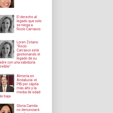
El derecho al
legado que solo
se niega a
Rocío Carrasco
Loren Zotano:
"Rocío
Carrasco está
gestionando el
legado de su
dre con una sabiduría
creíble"
Almería en
Andalucía: el
PIB per cápita
más alto y la
media de edad
s baja
Gloria Camila
no denunciará