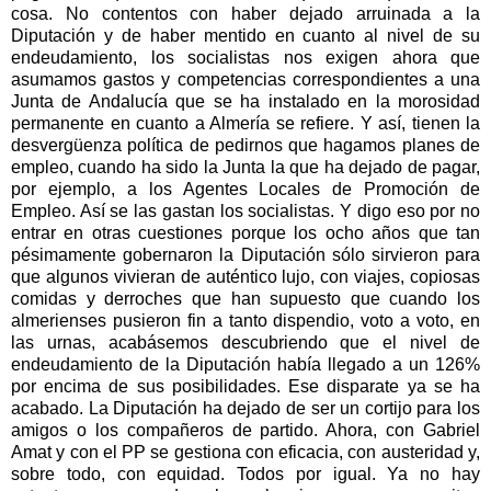
cosa. No contentos con haber dejado arruinada a la
Diputación y de haber mentido en cuanto al nivel de su
endeudamiento, los socialistas nos exigen ahora que
asumamos gastos y competencias correspondientes a una
Junta de Andalucía que se ha instalado en la morosidad
permanente en cuanto a Almería se refiere. Y así, tienen la
desvergüenza política de pedirnos que hagamos planes de
empleo, cuando ha sido la Junta la que ha dejado de pagar,
por ejemplo, a los Agentes Locales de Promoción de
Empleo. Así se las gastan los socialistas. Y digo eso por no
entrar en otras cuestiones porque los ocho años que tan
pésimamente gobernaron la Diputación sólo sirvieron para
que algunos vivieran de auténtico lujo, con viajes, copiosas
comidas y derroches que han supuesto que cuando los
almerienses pusieron fin a tanto dispendio, voto a voto, en
las urnas, acabásemos descubriendo que el nivel de
endeudamiento de la Diputación había llegado a un 126%
por encima de sus posibilidades. Ese disparate ya se ha
acabado. La Diputación ha dejado de ser un cortijo para los
amigos o los compañeros de partido. Ahora, con Gabriel
Amat y con el PP se gestiona con eficacia, con austeridad y,
sobre todo, con equidad. Todos por igual. Ya no hay