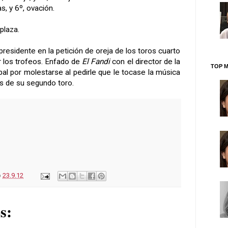
as, y 6º, ovación.
plaza.
presidente en la petición de oreja de los toros cuarto
 los trofeos.
Enfado de
El Fandi
con el director de la
TOP M
al por molestarse al pedirle que le tocase la música
as de su segundo toro.
o
23.9.12
s: