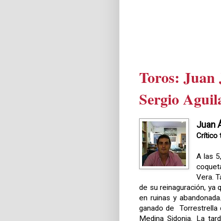
Toros: Juan 
Sergio Aguil
Juan 
Crítico 
A las 5
coquet
Vera. T
de su reinaguración, ya
en ruinas y abandonada
ganado de
Torrestrella
Medina Sidonia. La tar