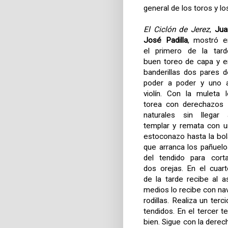
general de los toros y l
El Ciclón de Jerez
,
Jua
José Padilla
, mostró e
el primero de la tard
buen toreo de capa y e
banderillas dos pares d
poder a poder y uno a
violín. Con la muleta l
torea con derechazos 
naturales sin llegar 
templar y remata con u
estoconazo hasta la bol
que arranca los pañuelo
del tendido para corta
dos orejas. En el cuart
de la tarde
recibe al a
medios lo recibe con nav
rodillas. Realiza un ter
tendidos. En el tercer t
bien. Sigue con la dere