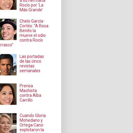
a su hermana
Rocío por 'La
Más Grande'
Chelo García-
Cortés: "A Rosa
Benito la
mueve el odio
contra Rocío
rrasco"
Las portadas
de las cinco
revistas
semanales
Prensa
Machista
contra Alba
Carrillo
Cuando Gloria
Mohedano y
Ortega Cano
explotaron la