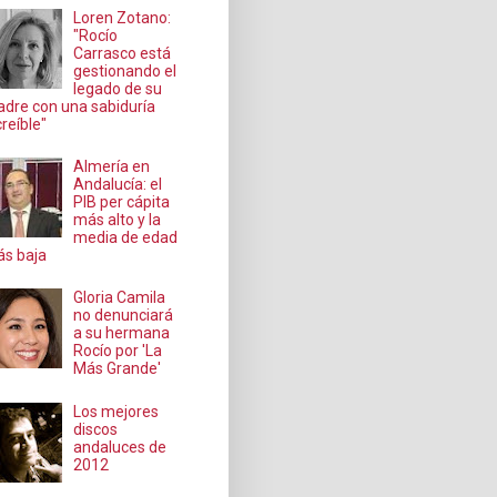
Loren Zotano:
"Rocío
Carrasco está
gestionando el
legado de su
dre con una sabiduría
creíble"
Almería en
Andalucía: el
PIB per cápita
más alto y la
media de edad
s baja
Gloria Camila
no denunciará
a su hermana
Rocío por 'La
Más Grande'
Los mejores
discos
andaluces de
2012