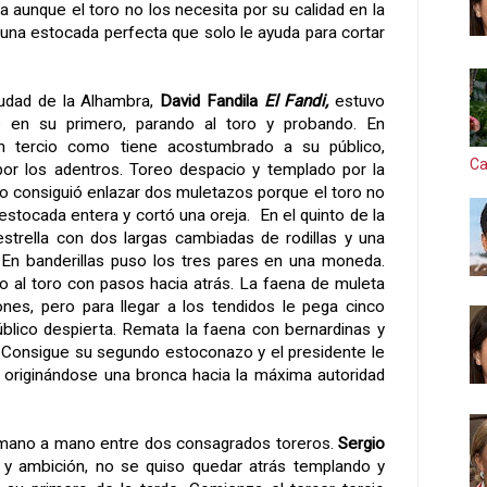
ta aunque el toro no los necesita por su calidad en la
una estocada perfecta que solo le ayuda para cortar
ciudad de
la Alhambra
,
David Fandila
El Fandi,
estuvo
en su primero, parando al toro y probando. En
un tercio como tiene acostumbrado a su público,
Ca
por los adentros. Toreo despacio y templado por la
no consiguió enlazar dos muletazos porque el toro no
estocada entera y cortó una oreja.
En el quinto de la
restrella con dos largas cambiadas de rodillas y una
 En banderillas puso los tres pares en una moneda.
do al toro con pasos hacia atrás. La faena de muleta
ones, pero para llegar a los tendidos le pega cinco
público despierta. Remata la faena con bernardinas y
s. Consigue su segundo estoconazo y el presidente le
 originándose una bronca hacia la máxima autoridad
n mano a mano entre dos consagrados toreros.
Sergio
y ambición, no se quiso quedar atrás templando y