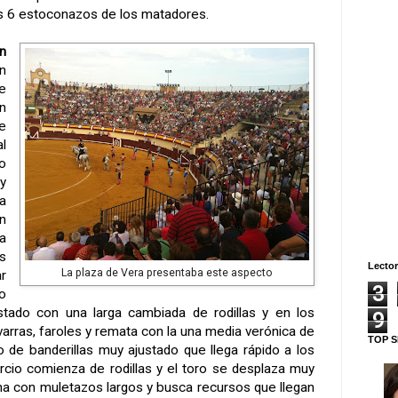
os 6 estoconazos de los matadores.
n
n
e
n
e
l
o
y
a
n
a
s
Lector
La plaza de Vera presentaba este aspecto
r
3
o
stado con una larga cambiada de rodillas y en los
9
arras, faroles y remata con la una media verónica de
TOP S
cio de banderillas muy ajustado que llega rápido a los
ercio comienza de rodillas y el toro se desplaza muy
cha con muletazos largos y busca recursos que llegan