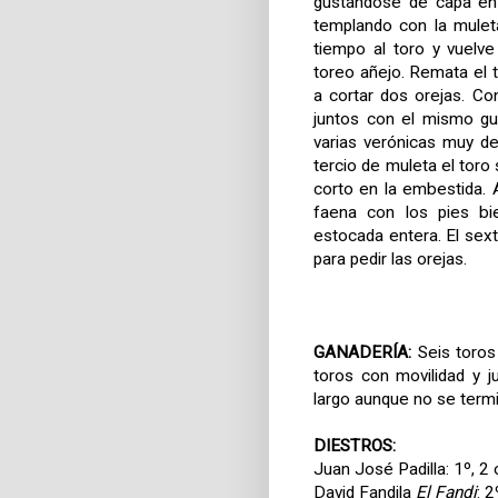
gustándose de capa en 
templando con la mulet
tiempo al toro y vuelv
toreo añejo. Remata el 
a cortar dos orejas. Co
juntos con el mismo gu
varias verónicas muy d
tercio de muleta el tor
corto en la embestida. 
faena con los pies bi
estocada entera. El sext
para pedir las orejas.
GANADERÍA:
Seis toros 
toros con movilidad y 
largo aunque no se term
DIESTROS:
Juan José Padilla: 1º, 2 o
David Fandila
El Fandi
: 2