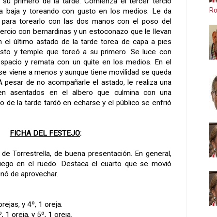
su primero de la tarde. Comienza el tercer tercio
Ro
a baja y toreando con gusto en los medios. Le da
e para torearlo con las dos manos con el poso del
tercio con bernardinas y un estoconazo que le llevan
n el último astado de la tarde torea de capa a pies
sto y temple que toreó a su primero. Se luce con
espacio y remata con un quite en los medios. En el
o se viene a menos y aunque tiene movilidad se queda
A pesar de no acompañarle el astado, le realiza una
en asentados en el albero que culmina con una
o de la tarde tardó en echarse y el público se enfrió
FICHA DEL FESTEJO
:
de Torrestrella, de buena presentación. En general,
juego en el ruedo. Destaca el cuarto que se movió
inó de aprovechar.
rejas, y 4º, 1 oreja.
º, 1 oreja, y 5º, 1 oreja.