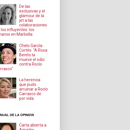
De las
exclusivas y el
glamour de la
jet a las
colaboraciones
 los influyentes: los
ranos en Marbella
Chelo García-
Cortés: "A Rosa
Benito la
mueve el odio
contra Rocío
rrasco"
La herencia
que pudo
arruinar a Rocío
Carrasco de
por vida
NUAL DE LA OPINION
Carta abierta a
Amador