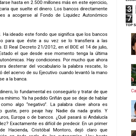
darse hasta en 2.500 millones más en este ejercicio,
3
caria que suelte el dinero. Los bancos directamente
ades a acogerse al Fondo de Liquidez Autonómico
7
TOP S
l. Ha ideado este fondo que significa que los bancos
do para que éste a su vez se lo transfiera a las
El Real Decreto 21/2012, en el BOE el 14 de julio,
 Estado el que desde ese momento tenga la última
 autonómicas. Hay condiciones. Por mucho que ahora
era desterrar del vocabulario la palabra rescate, lo
ó del acervo de su Ejecutivo cuando levantó la mano
se a la banca.
Ca
 dinero, lo fundamental es conseguirlo y tratar de que
ea mínimo. Ya ha pedido Griñán que se deje de hablar
como algo “negativo”. La palabra clave ahora es
mo guste, pero peaje hay. Nadie da nada gratis. Y
uros, Europa o de bancos. ¿Qué pasará si Andalucía
ez? Exactamente es difícil de predecir. En un primer
de Hacienda, Cristóbal Montoro, dejó claro que