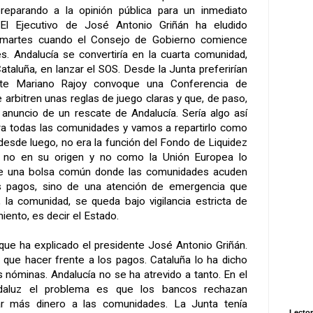
reparando a la opinión pública para un inmediato
 El Ejecutivo de José Antonio Griñán ha eludido
e martes cuando el Consejo de Gobierno comience
s. Andalucía se convertiría en la cuarta comunidad,
Cataluña, en lanzar el SOS. Desde la Junta preferirían
te Mariano Rajoy convoque una Conferencia de
 arbitren unas reglas de juego claras y que, de paso,
 anuncio de un rescate de Andalucía. Sería algo así
ra todas las comunidades y vamos a repartirlo como
esde luego, no era la función del Fondo de Liquidez
 no en su origen y no como la Unión Europea lo
de una bolsa común donde las comunidades acuden
s pagos, sino de una atención de emergencia que
 la comunidad, se queda bajo vigilancia estricta de
iento, es decir el Estado.
 que ha explicado el presidente José Antonio Griñán.
y que hacer frente a los pagos. Cataluña lo ha dicho
as nóminas. Andalucía no se ha atrevido a tanto. En el
daluz el problema es que los bancos rechazan
ar más dinero a las comunidades. La Junta tenía
Lector