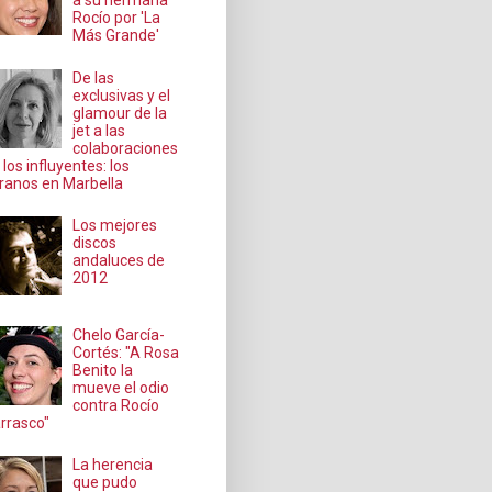
a su hermana
Rocío por 'La
Más Grande'
De las
exclusivas y el
glamour de la
jet a las
colaboraciones
 los influyentes: los
ranos en Marbella
Los mejores
discos
andaluces de
2012
Chelo García-
Cortés: "A Rosa
Benito la
mueve el odio
contra Rocío
rrasco"
La herencia
que pudo