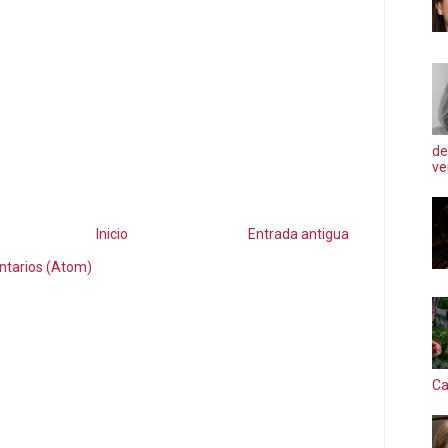
de
ve
Inicio
Entrada antigua
ntarios (Atom)
Ca