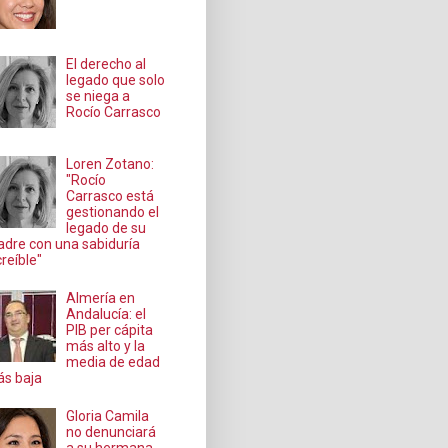
El derecho al
legado que solo
se niega a
Rocío Carrasco
Loren Zotano:
"Rocío
Carrasco está
gestionando el
legado de su
dre con una sabiduría
creíble"
Almería en
Andalucía: el
PIB per cápita
más alto y la
media de edad
s baja
Gloria Camila
no denunciará