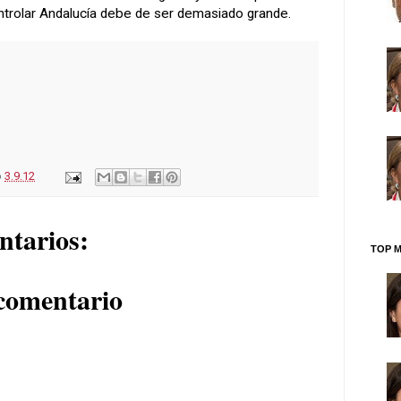
ntrolar Andalucía debe de ser demasiado grande.
o
3.9.12
ntarios:
TOP M
comentario