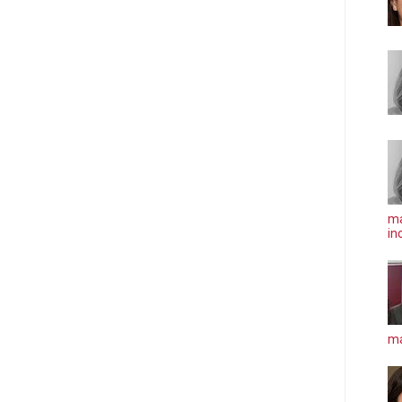
ma
in
má