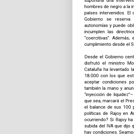
supondría una interven
hombres de negro a la 
países intervenidos. El
Gobierno se reserva 
autonomías y puede obli
incumplen las directri
“coercitivas”. Además, 
cumplimiento desde el 
Desde el Gobierno centr
disfrutó el ministro 
Cataluña ha levantado 
18.000 con los que est
aceptar condiciones po
también la mano y anun
“inyección de liquidez”
que sea, marcará el Pr
el balance de sus 100 p
políticas de Rajoy en A
ocurriendo? Si Rajoy ha
subida del IVA que dijo 
hay condiciones. Seamos