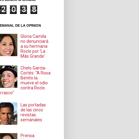
2
0
3
8
EMANAL DE LA OPINION
Gloria Camila
no denunciará
a su hermana
Rocío por 'La
Más Grande'
Chelo García-
Cortés: "A Rosa
Benito la
mueve el odio
contra Rocío
rrasco"
Las portadas
de las cinco
revistas
semanales
Prensa