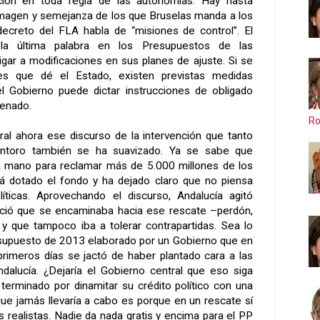
ción en toda regla de las autonomías. Hay hasta
imagen y semejanza de los que Bruselas manda a los
 decreto del FLA habla de “misiones de control”. El
la última palabra en los Presupuestos de las
gar a modificaciones en sus planes de ajuste. Si se
ces que dé el Estado, existen previstas medidas
el Gobierno puede dictar instrucciones de obligado
Senado.
Ro
al ahora ese discurso de la intervención que tanto
Montoro también se ha suavizado. Ya se sabe que
la mano para reclamar más de 5.000 millones de los
á dotado el fondo y ha dejado claro que no piensa
líticas. Aprovechando el discurso, Andalucía agitó
ció que se encaminaba hacia ese rescate –perdón,
– y que tampoco iba a tolerar contrapartidas. Sea lo
esupuesto de 2013 elaborado por un Gobierno que en
rimeros días se jactó de haber plantado cara a las
ndalucía. ¿Dejaría el Gobierno central que eso siga
 terminado por dinamitar su crédito político con una
que jamás llevaría a cabo es porque en un rescate sí
 realistas. Nadie da nada gratis y encima para el PP