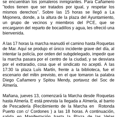
se encuentran los jornaleros inmigrantes. Para Cañamero
"todos tienen que ser tratados por igual, y respetar los
mismos derechos". Sobre las 15 horas se llegó a
La
Mojonera
, donde, a la altura de la plaza del Ayuntamiento,
un grupo de vecinos y miembros del PCE, que se
encargaron del reparto de bocadillos y agua, les ofreció una
bienvenida.
A las 17 horas la marcha reanudó el camino hasta Roquetas
de Mar. Aquí se produjo el único incidente grave del día, al
intentar la policía, por orden del subgdelegado, impedir que
la marcha pasara por el centro de la ciudad, y se desviara
por el extraradio, cosa que el sindicato no aceptó. A las
17:30 la plaza Luís Martín, frente a la biblioteca, fue el
escenario del mítin previsto, en el que tomaron la palabra
Diego Cañamero y Spitou Mendy, portavoz del Soc de
Almería.
Mañana, jueves 13, comenzará
la Marcha
desde Roquetas
hasta Almería. E está prevista la llegada a Almería, al barrio
de Pescadería (Recibimiento de
la Marcha
en Rotonda
Puerto con c/ Cordones ) a las 18 horas. A continuación,
salida en Manifestación hasta
la Plaza
de las Velas