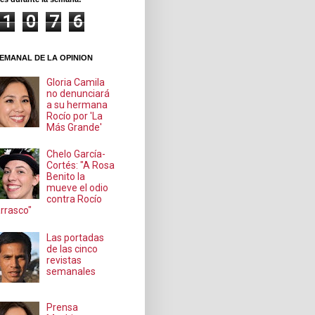
1
0
7
6
EMANAL DE LA OPINION
Gloria Camila
no denunciará
a su hermana
Rocío por 'La
Más Grande'
Chelo García-
Cortés: "A Rosa
Benito la
mueve el odio
contra Rocío
rrasco"
Las portadas
de las cinco
revistas
semanales
Prensa