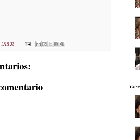
o
13.9.12
ntarios:
comentario
TOP M