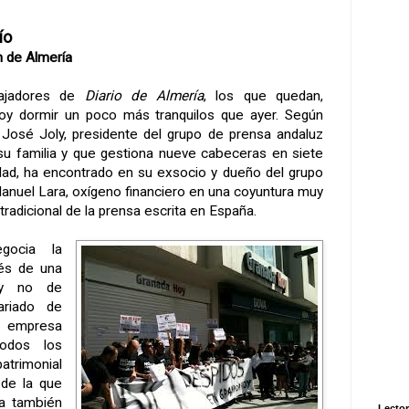
ío
n
de Almería
bajadores de
Diario de Almería
, los que quedan,
oy dormir un poco más tranquilos que ayer. Según
 José Joly, presidente del grupo de prensa andaluz
e su familia y que gestiona nueve cabeceras en siete
dad, ha encontrado en su exsocio y dueño del grupo
Manuel Lara, oxígeno financiero en una coyuntura muy
tradicional de la prensa escrita en España.
gocia la
vés de una
l y no de
ariado de
a empresa
todos los
atrimonial
 de la que
ta también
Lector