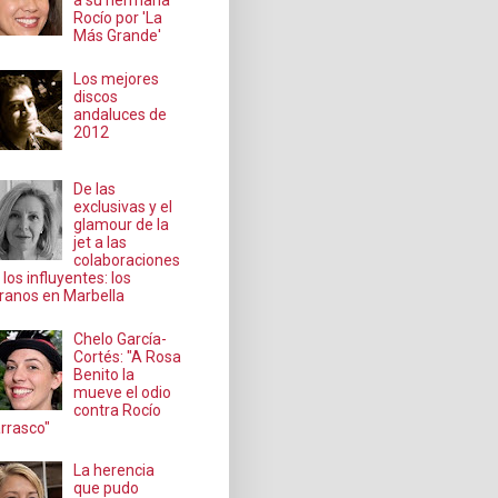
a su hermana
Rocío por 'La
Más Grande'
Los mejores
discos
andaluces de
2012
De las
exclusivas y el
glamour de la
jet a las
colaboraciones
 los influyentes: los
ranos en Marbella
Chelo García-
Cortés: "A Rosa
Benito la
mueve el odio
contra Rocío
rrasco"
La herencia
que pudo