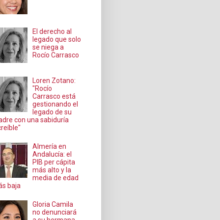
El derecho al
legado que solo
se niega a
Rocío Carrasco
Loren Zotano:
"Rocío
Carrasco está
gestionando el
legado de su
dre con una sabiduría
creíble"
Almería en
Andalucía: el
PIB per cápita
más alto y la
media de edad
s baja
Gloria Camila
no denunciará