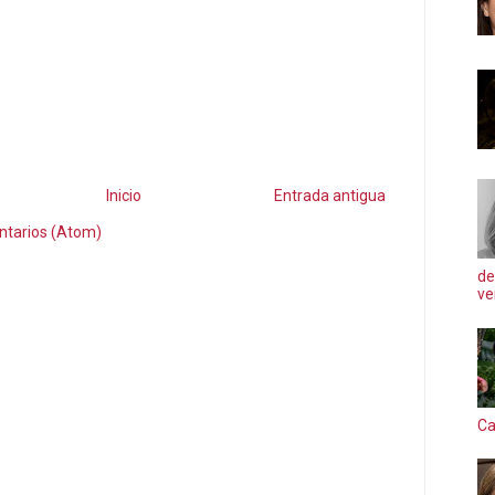
Inicio
Entrada antigua
ntarios (Atom)
de
ve
Ca