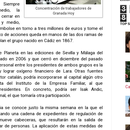
. Siempre
3
Concentración de trabajadores de
edio, la
Granada Hoy
8
 cerrar en
 y medio,
TOP S
mbolse en torno a tres millones de euros y tome el
resto de acciones queda en manos de las dos ramas de
rolan el grupo nacido en Cádiz en 1867.
e Planeta en las ediciones de Sevilla y Málaga del
nzado en 2006 y que cerró en diciembre del pasado
personal entre los presidentes de ambos grupos es la
y lograr oxígeno financiero de Lara. Otras fuentes
tor catalán, podría incorporarse al capital algún otro
ta del Instituto de
la Empresa Familiar
, al que
Ca
esidentes. En concreto, podría ser Isak Andic,
nal, el que tomaría otra participación.
ria se conoce justo la misma semana en la que el
tando una cadena de expedientes de regulación de
ueve cabeceras, que resultarán en la salida de
ar de personas. La aplicación de estas medidas de