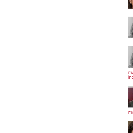
ma
in
má