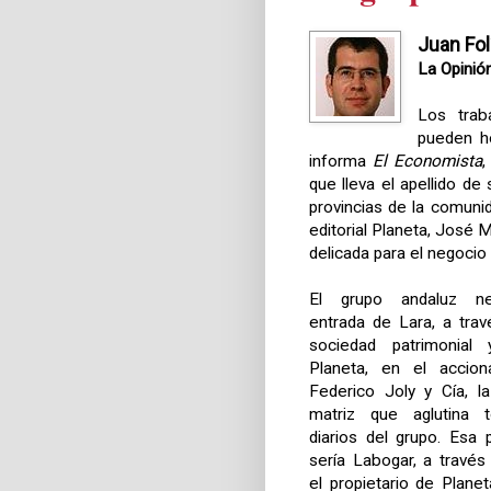
Juan Fol
La Opinió
Los tra
pueden h
informa
El Economista
,
que lleva el apellido d
provincias de la comuni
editorial Planeta, José 
delicada para el negocio 
El grupo andaluz ne
entrada de Lara, a tra
sociedad patrimonia
Planeta, en el accion
Federico Joly y Cía, l
matriz que aglutina 
diarios del grupo. Esa p
sería Labogar, a través
el propietario de Plane