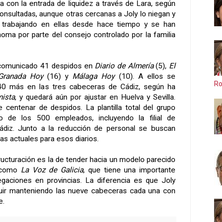
da con la entrada de liquidez a través de Lara, según
onsultadas, aunque otras cercanas a Joly lo niegan y
 trabajando en ellas desde hace tiempo y se han
oma por parte del consejo controlado por la familia
 comunicado 41 despidos en
Diario de Almería
(5),
El
Granada Hoy
(16) y
Málaga Hoy
(10). A ellos se
Ro
40 más en las tres cabeceras de Cádiz, según ha
ista
, y quedará aún por ajustar en Huelva y Sevilla.
 centenar de despidos. La plantilla total del grupo
o de los 500 empleados, incluyendo la filial de
ádiz. Junto a la reducción de personal se buscan
s actuales para esos diarios.
ructuración es la de tender hacia un modelo parecido
s como
La Voz
de Galicia
, que tiene una importante
egaciones en provincias. La diferencia es que Joly
uir manteniendo las nueve cabeceras cada una con
e.