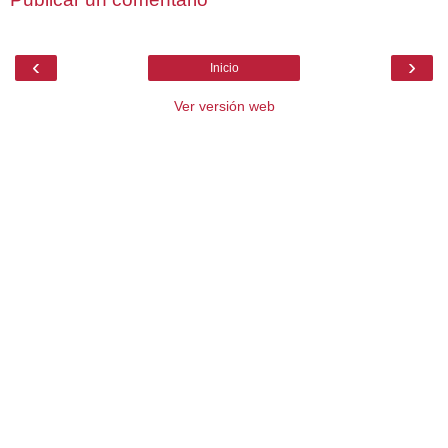
‹
›
Inicio
Ver versión web