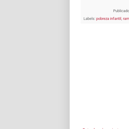
Publicad
Labels:
pobreza infantil
,
ram