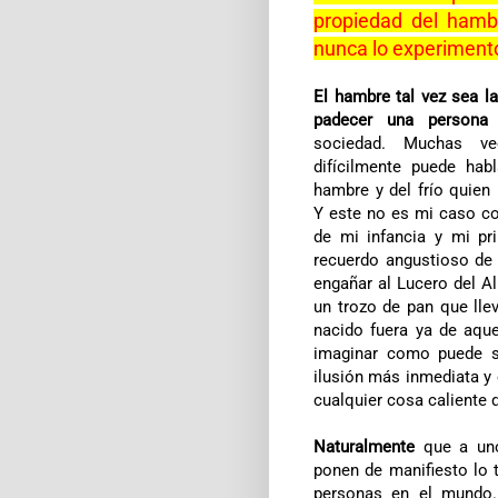
propiedad del hambr
nunca lo experiment
El hambre tal vez sea l
padecer una persona
o
sociedad. Muchas v
difícilmente puede hab
hambre y del frío quien
Y este no es mi caso c
de mi infancia y mi pr
recuerdo angustioso de
engañar al Lucero del A
un trozo de pan que lle
nacido fuera ya de aque
imaginar como puede se
ilusión más inmediata y 
cualquier cosa caliente q
Naturalmente
que a uno
ponen de manifiesto lo 
personas en el mundo.