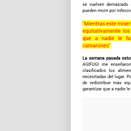
se vuelven demasiado 
pueden morir por infecc
"Mientras este miser
equitativamente los 
que a nadie le fal
camarones"
La semana pasada estu
AGIFUGI
me enseñaron 
clasificados los alime
necesitadas del lugar. 
de redistribuir más equ
garantizar que a nadie le