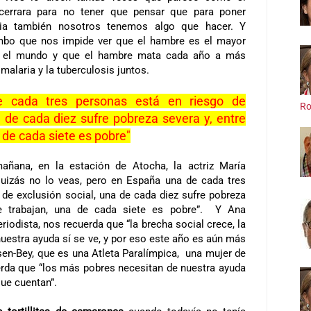
cerrara para no tener que pensar que para poner
cia también nosotros tenemos algo que hacer. Y
mbo que nos impide ver que el hambre es el mayor
en el mundo y que el hambre mata cada año a más
malaria y la tuberculosis juntos.
 cada tres personas está en riesgo de
Ro
a de cada diez sufre pobreza severa y, entre
 de cada siete es pobre"
mañana, en la estación de Atocha, la actriz María
uizás no lo veas, pero en España una de cada tres
 de exclusión social, una de cada diez sufre pobreza
ue trabajan, una de cada siete es pobre”. Y Ana
riodista, nos recuerda que “la brecha social crece, la
uestra ayuda sí se ve, y por eso este año es aún más
en-Bey, que es una Atleta Paralímpica, una mujer de
uerda que “los más pobres necesitan de nuestra ayuda
ue cuentan”.