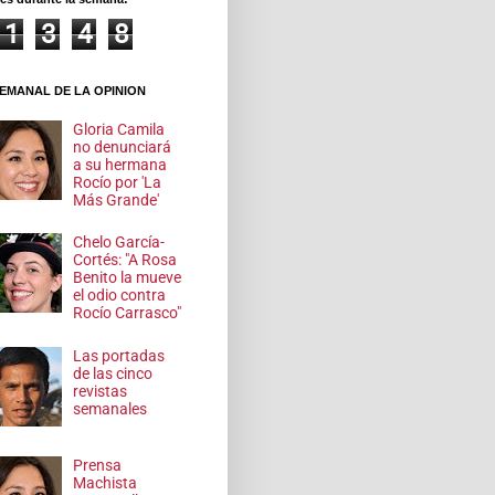
1
3
4
8
EMANAL DE LA OPINION
Gloria Camila
no denunciará
a su hermana
Rocío por 'La
Más Grande'
Chelo García-
Cortés: "A Rosa
Benito la mueve
el odio contra
Rocío Carrasco"
Las portadas
de las cinco
revistas
semanales
Prensa
Machista