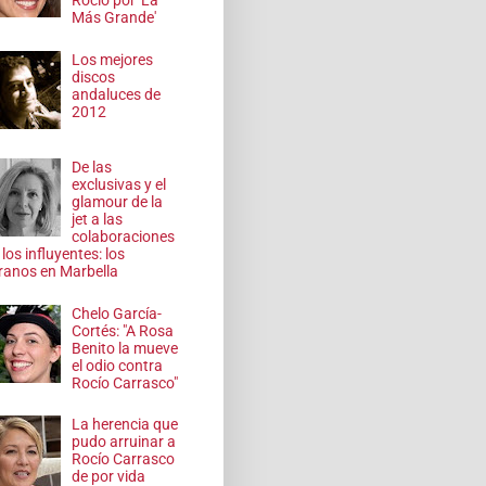
Rocío por 'La
Más Grande'
Los mejores
discos
andaluces de
2012
De las
exclusivas y el
glamour de la
jet a las
colaboraciones
 los influyentes: los
ranos en Marbella
Chelo García-
Cortés: "A Rosa
Benito la mueve
el odio contra
Rocío Carrasco"
La herencia que
pudo arruinar a
Rocío Carrasco
de por vida