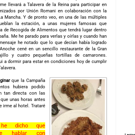
 me llevará a Talavera de
la Reina
para participar en
anizados por Unión Romani en colaboración con
la
La Mancha. Y de pronto veo, en una de las múltiples
ueblan la estación, a unas mujeres famosas que
a
de Recogida de Alimentos que tendrá lugar dentro
paña. Me he parado para verlas y oírlas y cuando han
 mensaje he notado que lo que decían había logrado
 Anoche cené en un sencillo restaurante de
la Gran
llo y cuatro pequeñas tortillas de camarones.
i a dormir para estar en condiciones hoy de cumplir
alavera.
ginar
que
la Campaña
ntos hubiera podido
n tan directa con las
s que unas horas antes
 irme al hotel. Trataré
 he dicho que
ede hablar con
Lector