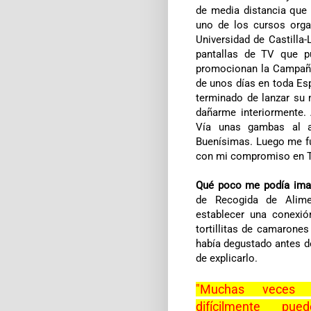
de media distancia que
uno de los cursos org
Universidad
de Castilla-
pantallas de TV que p
promocionan
la Campañ
de unos días en toda Es
terminado de lanzar su
dañarme interiormente.
Vía
unas gambas al aji
Buenísimas. Luego me fu
con mi compromiso en T
Qué poco me podía ima
de Recogida de Alime
establecer una conexió
tortillitas de camarone
había degustado antes de
de explicarlo.
"Muchas veces
difícilmente pu