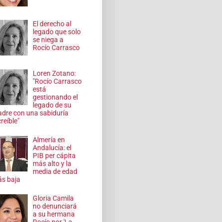
El derecho al
legado que solo
se niega a
Rocío Carrasco
Loren Zotano:
"Rocío Carrasco
está
gestionando el
legado de su
dre con una sabiduría
reíble"
Almería en
Andalucía: el
PIB per cápita
más alto y la
media de edad
s baja
Gloria Camila
no denunciará
a su hermana