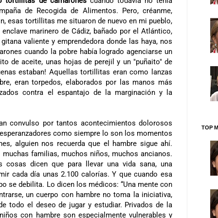
tortillitas de camarones
cuando todavía no tenía
ampaña
de Recogida de Alimentos. Pero, créanme,
 esas tortillitas me situaron de nuevo en mi pueblo,
 enclave marinero de Cádiz, bañado por el Atlántico,
gitana valiente y emprendedora donde las haya, nos
amarones cuando la pobre había logrado agenciarse un
ito de aceite, unas hojas de perejil y un "puñaito" de
uenas estaban! Aquellas tortillitas eran como lanzas
bre, eran torpedos, elaborados por las manos más
anzados contra el espantajo de la marginación y la
an convulso por tantos acontecimientos dolorosos
TOP M
os esperanzadores como siempre lo son los momentos
nes, alguien nos recuerda que el hambre sigue ahí.
o muchas familias, muchos niños, muchos ancianos.
 cosas dicen que para llevar una vida sana, una
mir cada día unas 2.100 calorías. Y que cuando esa
rpo se debilita. Lo dicen los médicos: “Una mente con
rarse, un cuerpo con hambre no toma la iniciativa,
de todo el deseo de jugar y estudiar. Privados de la
s niños con hambre son especialmente vulnerables y