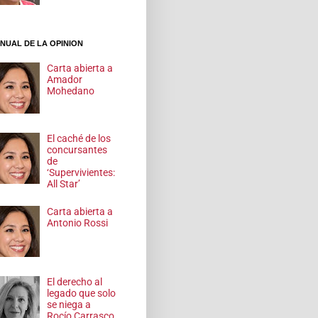
NUAL DE LA OPINION
Carta abierta a
Amador
Mohedano
El caché de los
concursantes
de
‘Supervivientes:
All Star’
Carta abierta a
Antonio Rossi
El derecho al
legado que solo
se niega a
Rocío Carrasco