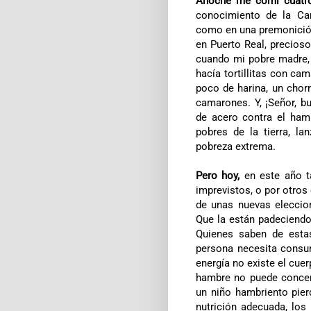
Anoche me comí cuatro 
conocimiento de
la C
como en una premonición,
en Puerto Real, precioso
cuando mi pobre madre, 
hacía tortillitas con c
poco de harina, un chorr
camarones. Y, ¡Señor, b
de acero contra el ham
pobres de la tierra, l
pobreza extrema.
Pero hoy,
en este año t
imprevistos, o por otr
de unas nuevas eleccio
Que la están padeciend
Quienes saben de estas
persona necesita consu
energía no existe el cue
hambre no puede concent
un niño hambriento pier
nutrición adecuada, lo