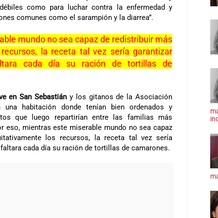
débiles como para luchar contra la enfermedad y
iones comunes como el sarampión y la diarrea”.
able mundo no sea capaz de redistribuir más
recursos, la receta tal vez sería garantizar
tara cada día su ración de tortillas de
ve en San Sebastián
y los gitanos de
la Asociación
una habitación donde tenían bien ordenados y
ma
ntos que luego repartirían entre las familias más
inc
Por eso, mientras este miserable mundo no sea capaz
itativamente los recursos, la receta tal vez sería
 faltara cada día su ración de tortillas de camarones.
má