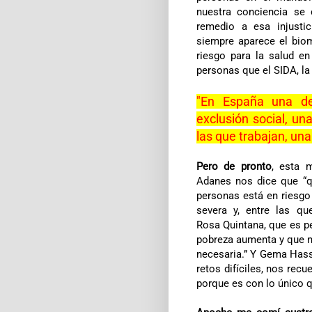
nuestra conciencia se 
remedio a esa injusti
siempre aparece el bio
riesgo para la salud 
personas que el SIDA, la 
"En España una de
exclusión social, un
las que trabajan, una
Pero de pronto
, esta 
Adanes nos dice que “q
personas está en riesgo
severa y, entre las q
Rosa Quintana, que es pe
pobreza aumenta y que n
necesaria.” Y Gema Hass
retos difíciles, nos rec
porque es con lo único q