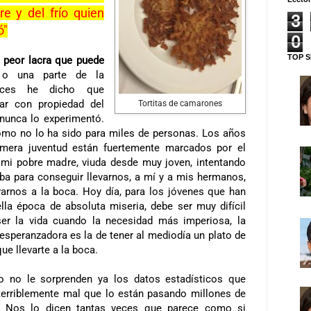
e y del frío quien
3
ó"
0
TOP S
a peor lacra que puede
 una parte de la
eces he dicho que
lar con propiedad del
Tortitas de camarones
 nunca lo experimentó.
omo no lo ha sido para miles de personas. Los años
imera juventud están fuertemente marcados por el
 mi pobre madre, viuda desde muy joven, intentando
lba para conseguir llevarnos, a mí y a mis hermanos,
varnos a la boca. Hoy día, para los jóvenes que han
lla época de absoluta miseria, debe ser muy difícil
r la vida cuando la necesidad más imperiosa, la
esperanzadora es la de tener al mediodía un plato de
ue llevarte a la boca.
 no le sorprenden ya los datos estadísticos que
terriblemente mal que lo están pasando millones de
 Nos lo dicen tantas veces que parece como si