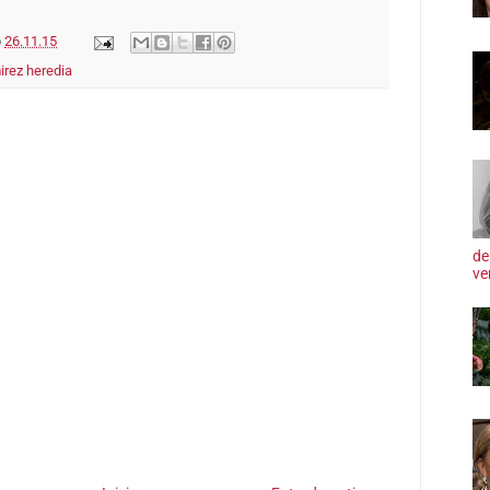
o
26.11.15
irez heredia
de
ve