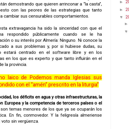
►
2
tán demostrando que quieren arrinconar a “la casta”,
►
2
esto con las peores de las estrategias que tanto
ara cambiar sus censurables comportamientos.
▼
2
esta extravagancia ha sido la sinceridad con que el
 ha respondido públicamente cuando se le ha
ación o su interés por Almería: Ninguno. Ni conoce la
ercado a sus problemas y, por si hubiese dudas, su
o estará centrado en el software libre y en los
s en los que es experto y que tanto influirán en el
 la provincia.
ano laico de Podemos manda Iglesias sus
dido con el “amén” prescrito en la liturgia"
ocidad
, los déficits en agua y otras infraestructuras, la
ón Europea
y la competencia de terceros países o el
, son temas menores de los que ya se ocuparán los
ítica. En fin, conmovedor. Y la feligresía almeriense
l voto sin vergüenza.