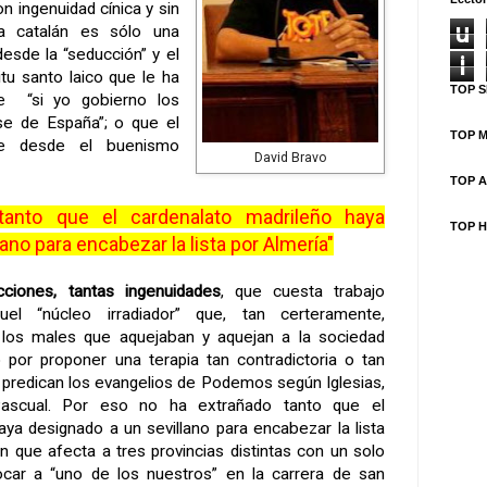
n ingenuidad cínica y sin
u
a catalán es sólo una
desde la “seducción” y el
i
tu santo laico que le ha
TOP S
ue “si yo gobierno los
se de España”; o que el
TOP M
e desde el buenismo
David Bravo
TOP A
tanto que el cardenalato madrileño haya
TOP H
ano para encabezar la lista por Almería"
icciones, tantas ingenuidades
, que cuesta trabajo
l “núcleo irradiador” que, tan certeramente,
 los males que aquejaban y aquejan a la sociedad
 por proponer una terapia tan contradictoria o tan
e predican los evangelios de Podemos según Iglesias,
Pascual. Por eso no ha extrañado tanto que el
aya designado a un sevillano para encabezar la lista
n que afecta a tres provincias distintas con un solo
locar a “uno de los nuestros” en la carrera de san