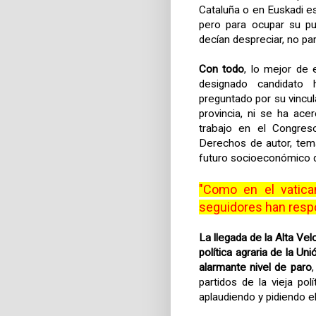
Cataluña o en Euskadi es
pero para ocupar su pu
decían despreciar, no p
Con todo
, lo mejor de 
designado candidato
preguntado por su vincul
provincia, ni se ha ac
trabajo en el Congres
Derechos de autor, tema
futuro socioeconómico de
"Como en el vatic
seguidores han respon
La llegada de
la Alta Vel
política agraria de
la Uni
alarmante nivel de paro
partidos de la vieja pol
aplaudiendo y pidiendo e