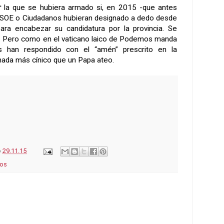
ar
la que se hubiera armado si, en 2015 -que antes
 PSOE o Ciudadanos hubieran designado a dedo desde
para encabezar su candidatura por la provincia. Se
s. Pero como en el vaticano laico de Podemos manda
es han respondido con el “amén” prescrito en la
y nada más cínico que un Papa ateo.
o
29.11.15
os