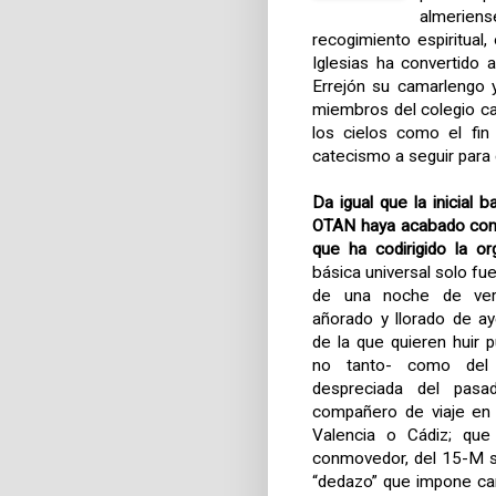
almeriens
recogimiento espiritual,
Iglesias ha convertido
Errejón su camarlengo y
miembros del colegio car
los cielos como el fin 
catecismo a seguir para co
Da igual que la inicial b
OTAN haya acabado con e
que ha codirigido la or
básica universal solo fu
de una noche de ver
añorado y llorado de a
de la que quieren huir 
no tanto- como del 
despreciada del pasa
compañero de viaje en l
Valencia o Cádiz; que
conmovedor, del 15-M s
“dedazo” que impone can