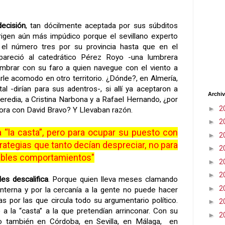
decisión
, tan dócilmente aceptada por sus súbditos
rigen aún más impúdico porque el sevillano experto
el número tres por su provincia hasta que en el
pareció al catedrático Pérez Royo -una lumbrera
umbrar con su faro a quien navegue con el viento a
rle acomodo en otro territorio. ¿Dónde?, en Almería,
l -dirían para sus adentros-, si allí ya aceptaron a
Archiv
redia, a Cristina Narbona y a Rafael Hernando, ¿por
►
2
hora con David Bravo? Y Llevaban razón.
►
2
a “la casta”, pero para ocupar su puesto con
►
2
rategias que tanto decían despreciar, no para
►
2
ables comportamientos"
►
2
►
2
es descalifica
. Porque quien lleva meses clamando
►
2
interna y por la cercanía a la gente no puede hacer
s por las que circula todo su argumentario político.
►
2
a la “casta” a la que pretendían arrinconar. Con su
►
2
ro también en Córdoba, en Sevilla, en Málaga, en