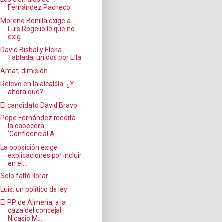
Fernández Pacheco
Moreno Bonilla exige a
Luis Rogelio lo que no
exig...
David Bisbal y Elena
Tablada, unidos por Ella
Amat, dimisión
Relevo en la alcaldía: ¿Y
ahora qué?
El candidato David Bravo
Pepe Fernández reedita
la cabecera
‘Confidencial A...
La oposición exige
explicaciones por incluir
en el...
Solo faltó llorar
Luis, un político de ley
El PP de Almería, a la
caza del concejal
Nicasio M...