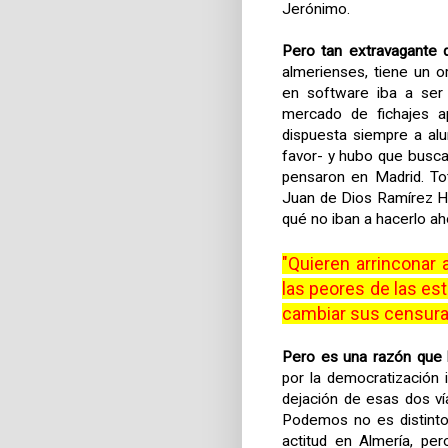
Jerónimo.
Pero tan extravagante 
almerienses, tiene un o
en software iba a ser 
mercado de fichajes a
dispuesta siempre a al
favor- y hubo que busca
pensaron en Madrid. Tota
Juan de Dios Ramírez He
qué no iban a hacerlo a
"Quieren arrinconar 
las peores de las est
cambiar sus censur
Pero es una razón que l
por la democratización 
dejación de esas dos vía
Podemos no es distinto 
actitud en Almería, pe