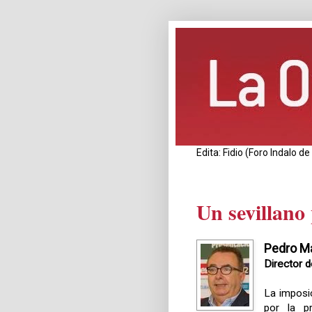
Edita: Fidio (Foro Indalo 
Un sevillano
Pedro M
Director 
La impos
por la p