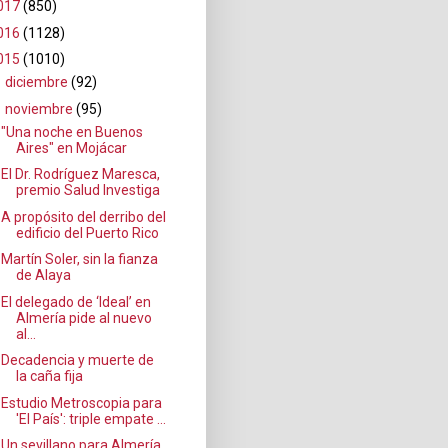
017
(850)
016
(1128)
015
(1010)
►
diciembre
(92)
▼
noviembre
(95)
"Una noche en Buenos
Aires" en Mojácar
El Dr. Rodríguez Maresca,
premio Salud Investiga
A propósito del derribo del
edificio del Puerto Rico
Martín Soler, sin la fianza
de Alaya
El delegado de ‘Ideal’ en
Almería pide al nuevo
al...
Decadencia y muerte de
la caña fija
Estudio Metroscopia para
'El País': triple empate ...
Un sevillano para Almería