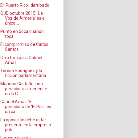
El 'Puerto Rico', derribado
OJD octubre 2015: ‘La
Voz de Almería’ es el
único ...
Punto en boca cuando
toca
El compromiso de Carlos
Santos
Otro toro para Gabriel
Amat
Teresa Rodríguez y la
ficción parlamentaria
Mariana Castaño, una
periodista almeriense
en la C...
Gabriel Amat: “El
periodista de ‘El País’ es
un ca...
La oposición debe estar
presente en la empresa
púb...
Los cien días de