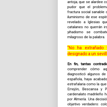
antoja; que se alardee co
pudor que el problem
fractura social sanable 
iluminismo de ese espíri
revelado a Iglesias q
catalanes no querrán ir
yihadismo se combat
milagroso de la palabra.
"No ha extrañado 
designado a un sevill
En fin, tantas contrad
comprender cómo aque
diagnosticó algunos de
española, haya acabado
estrafalaria como la qu
Errejón, Bescansa y 
cardenalato madrileño h
por Almería. Una decisió
objetivo verdadero: co