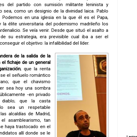
es del partido con sumisión militante leninista y
 o sea, como un designio de la divinidad laica. Pablo
 a Podemos en una iglesia en la que él es el Papa,
 la élite universitaria del podemismo madrileño los
denalicio. Se veía venir. Desde que situó el asalto a
de su estrategia, era previsible cual iba a ser el
nseguir el objetivo: la infalibilidad del líder.
andera de la salida de la
l fichaje de un general
ganización
; que la renta
ese el señuelo romántico
ano; que el chavismo
yer sea hoy una sombra
públicamente -en privado
diablo; que la casta
do sea un respetable
as alcaldías de Madrid,
 el asamblearismo, tan
e haya trastocado en el
didatos allí donde se le
Lector