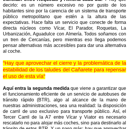
decirlo: es un número excesivo no por gusto de los
habitantes sino por la carencia de un sistema de transporte
público metropolitano que estén a la altura de las
expectativas. Hace falta un servicio que conecte de forma
directa núcleos como Vícar, El Parador, Roquetas,
La
Urbanización
, Aguadulce con Almería. Todos soñamos con
un tren de Cercanías, pero mientras eso llega podemos
pensar alternativas más accesibles para dar una alternativa
al coche.
"H
ay que aprovechar el cierre y la problemática de la
estabilidad de los taludes del Cañarete para repensar
el uso de esta vía"
Aquí entra la segunda medida
que viene a garantizar que
el funcionamiento eficiente de un servicio de autobuses de
tránsito rápido (BTR), algo al alcance de la mano de
nuestras administraciones, sea una realidad: la disposición
de carril de uso exclusivo para transporte público. Así, el
Tercer Carril de
la A
7 entre Vícar y Viator es necesario
rescatarlo no para alojar más coches, sino para destinarlo al
tránsito de estos BTR. Y un paso más: hay que aprovechar