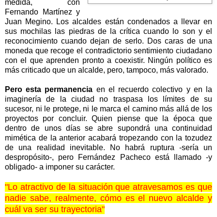
medida, con
Fernando Martínez y
Juan Megino. Los alcaldes están condenados a llevar en
sus mochilas las piedras de la crítica cuando lo son y el
reconocimiento cuando dejan de serlo. Dos caras de una
moneda que recoge el contradictorio sentimiento ciudadano
con el que aprenden pronto a coexistir. Ningún político es
más criticado que un alcalde, pero, tampoco, más valorado.
Pero esta permanencia
en el recuerdo colectivo y en la
imaginería de la ciudad no traspasa los límites de su
sucesor, ni le protege, ni le marca el camino más allá de los
proyectos por concluir. Quien piense que la época que
dentro de unos días se abre supondrá una continuidad
mimética de la anterior acabará tropezando con la tozudez
de una realidad inevitable. No habrá ruptura -sería un
despropósito-, pero Fernández Pacheco está llamado -y
obligado- a imponer su carácter.
"Lo atractivo de la situación que atravesamos es que
nadie sabe, realmente, cómo es el nuevo alcalde y
cuál va ser su trayectoria"