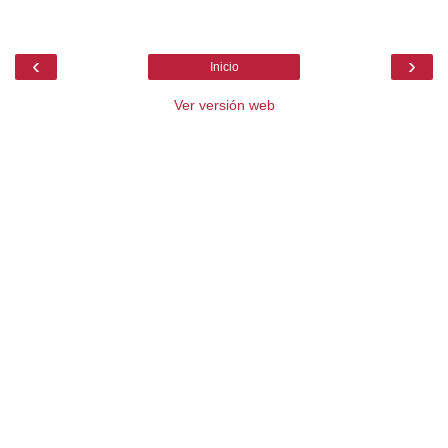
‹
›
Inicio
Ver versión web