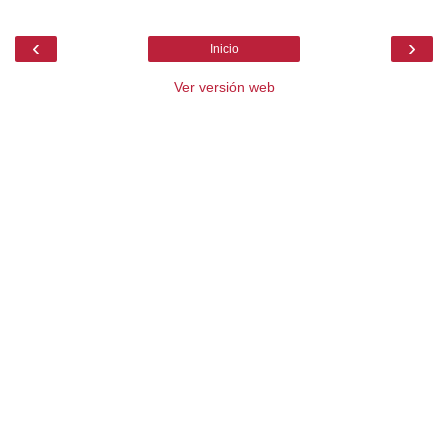
‹
›
Inicio
Ver versión web