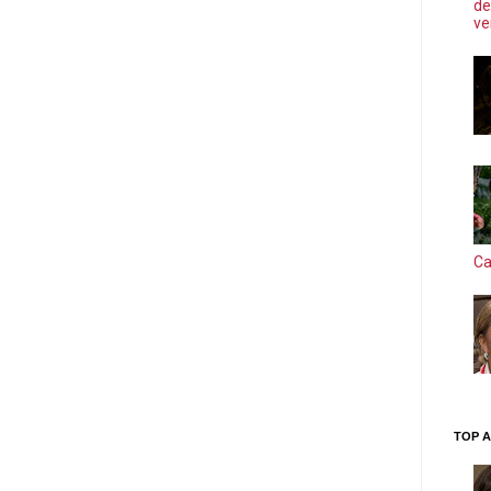
de
ve
Ca
TOP A