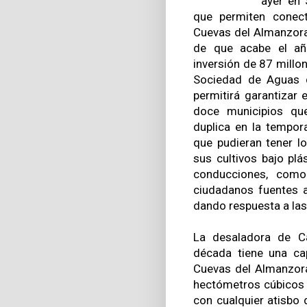
ayer en
que permiten conec
Cuevas del Almanzora 
de que acabe el año
inversión de 87 millon
Sociedad de Aguas 
permitirá garantizar
doce municipios qu
duplica en la tempor
que pudieran tener lo
sus cultivos bajo plá
conducciones, como
ciudadanos fuentes a
dando respuesta a l
La desaladora de C
década tiene una ca
Cuevas del Almanzora,
hectómetros cúbicos
con cualquier atisbo