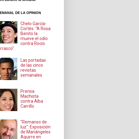
EMANAL DE LA OPINION
Chelo García-
Cortés: "A Rosa
Benito la
mueve el odio
contra Rocío
rrasco"
Las portadas
de las cinco
revistas
semanales
Prensa
Machista
contra Alba
Carrillo
"Remanso de
luz": Exposición
de Mariángeles
Aguirre en