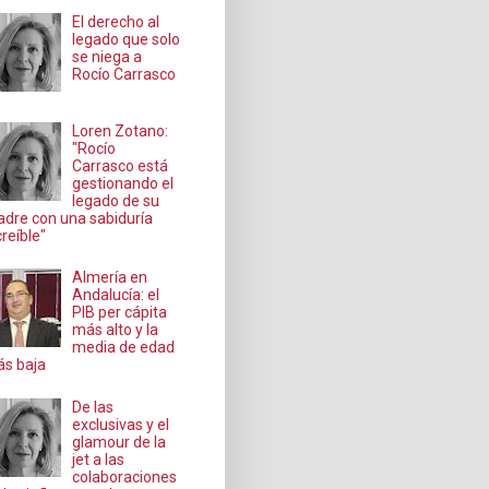
El derecho al
legado que solo
se niega a
Rocío Carrasco
Loren Zotano:
"Rocío
Carrasco está
gestionando el
legado de su
dre con una sabiduría
creíble"
Almería en
Andalucía: el
PIB per cápita
más alto y la
media de edad
s baja
De las
exclusivas y el
glamour de la
jet a las
colaboraciones