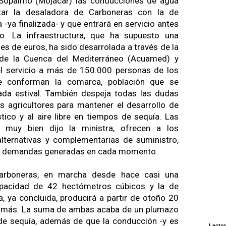
 Sopalmo (Mojácar) las conducciones de agua
tar la desaladora de Carboneras con la de
-ya finalizada- y que entrará en servicio antes
. La infraestructura, que ha supuesto una
es de euros, ha sido desarrolada a través de la
de la Cuenca del Mediterráneo (Acuamed) y
 el servicio a más de 150.000 personas de los
e conforman la comarca, población que se
ada estival. También despeja todas las dudas
s agricultores para mantener el desarrollo de
stico y al aire libre en tiempos de sequía. Las
 muy bien dijo la ministra, ofrecen a los
lternativas y complementarias de suministro,
as demandas generadas en cada momento.
arboneras, en marcha desde hace casi una
pacidad de 42 hectómetros cúbicos y la de
 ya concluida, producirá a partir de otoño 20
 más. La suma de ambas acaba de un plumazo
 de sequía, además de que la conducción -y es
Lector