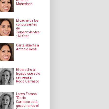
Amador
Mohedano
El caché de los
concursantes
de
‘Supervivientes
: All Star’
Carta abierta a
Antonio Rossi
El derecho al
legado que solo
se niega a
Rocío Carrasco
Loren Zotano:
"Rocío
Carrasco está
gestionando el