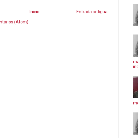
Inicio
Entrada antigua
ntarios (Atom)
ma
in
má