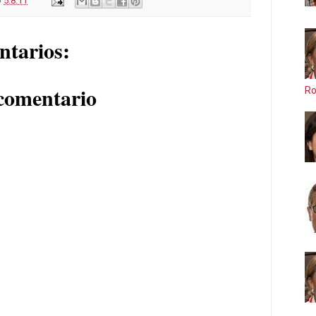
o
5.8.11
ntarios:
comentario
Ro