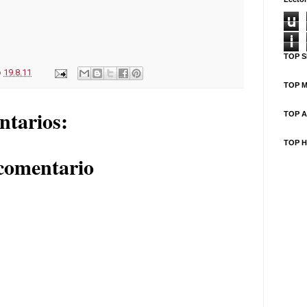
u
i
TOP S
o
19.8.11
TOP M
ntarios:
TOP A
TOP H
comentario