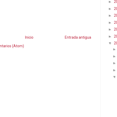
►
2
►
2
►
2
►
2
►
2
►
2
Inicio
Entrada antigua
▼
2
ntarios (Atom)