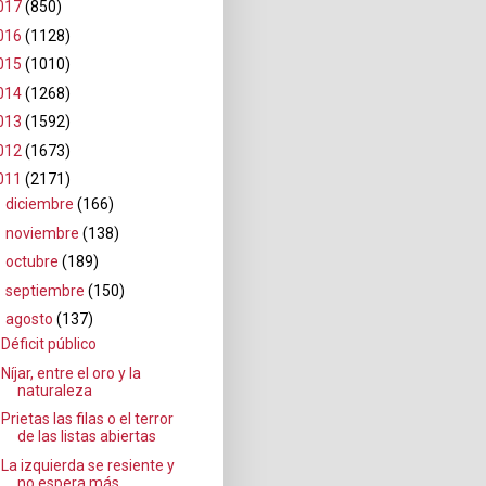
017
(850)
016
(1128)
015
(1010)
014
(1268)
013
(1592)
012
(1673)
011
(2171)
►
diciembre
(166)
►
noviembre
(138)
►
octubre
(189)
►
septiembre
(150)
▼
agosto
(137)
Déficit público
Níjar, entre el oro y la
naturaleza
Prietas las filas o el terror
de las listas abiertas
La izquierda se resiente y
no espera más