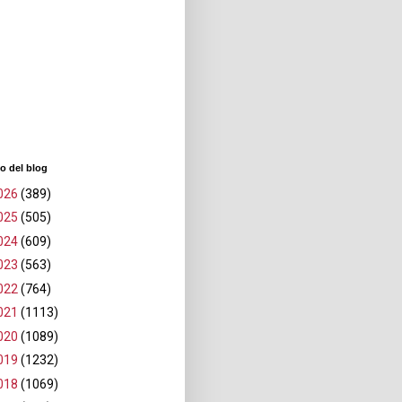
o del blog
026
(389)
025
(505)
024
(609)
023
(563)
022
(764)
021
(1113)
020
(1089)
019
(1232)
018
(1069)