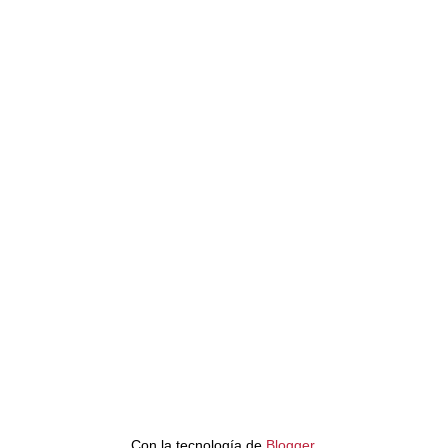
Con la tecnología de
Blogger
.