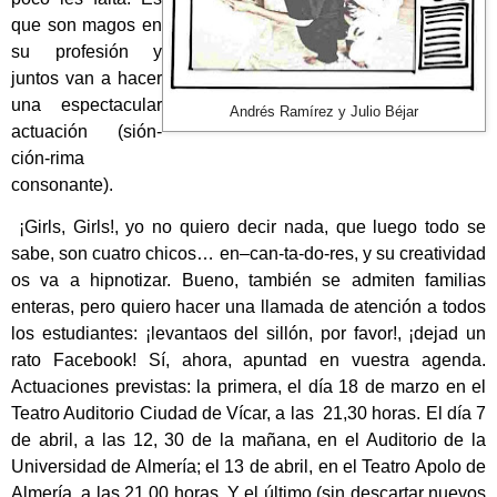
que son magos en
su profesión y
juntos van a hacer
una espectacular
Andrés Ramírez y Julio Béjar
actuación (sión-
ción-rima
consonante).
¡Girls, Girls!, yo no quiero decir nada, que luego todo se
sabe, son cuatro chicos… en–can-ta-do-res, y su creatividad
os va a hipnotizar. Bueno, también se admiten familias
enteras, pero quiero hacer una llamada de atención a todos
los estudiantes: ¡levantaos del sillón, por favor!, ¡dejad un
rato Facebook! Sí, ahora, apuntad en vuestra agenda.
Actuaciones previstas: la primera, el día
18 de
marzo
en el
Teatro Auditorio Ciudad de Vícar, a las
21,30 horas. El día
7
de abril
, a las 12, 30 de la mañana, en el Auditorio de la
Universidad de Almería; el
13 de abril,
en el Teatro Apolo de
Almería, a las 21,00 horas. Y el último (sin descartar nuevos