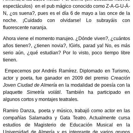
espectáculos)
en el pub mágico conocido como Z-A-G-U-Á-
N, ¿os suena?, pues es el día
6 de mayo
a las once de la
noche. ¡Cuidado con olvidarse! Lo subrayáis con
fluorescente naranja.
Ahora viene el momento marujeo. ¿Dónde viven?, ¿cuántos
años tienen?, ¿tienen novia?, !Girls, parad ya! No, es más
serio aún, ¿qué estudian? Por lo visto, poco tiempo libre
tienen.
Empecemos por
Andrés Ramírez.
Diplomado en Turismo,
actor y poeta, fue ganador en 2009 del premio
Creación
Joven Ciudad de Almería
en la modalidad de poesía con la
plaquette
Simetría volátil
. También ha participado en
algunos cortos y montajes teatrales.
Ramiro Danza
,
poeta y músico, trabajó como actor en las
compañías Salamadra y Gata Teatro. Actualmente cursa
estudios de Magisterio de Educación Musical en la
Universidad de Almería y es integrante de varios grupos