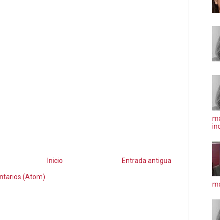
ma
in
Inicio
Entrada antigua
ntarios (Atom)
má