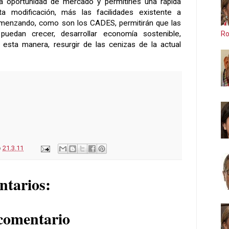
a oportunidad de mercado y permitirles una rápida
a modificación, más las facilidades existente a
enzando, como son los CADES, permitirán que las
edan crecer, desarrollar economía sostenible,
Ro
esta manera, resurgir de las cenizas de la actual
o
21.3.11
ntarios:
comentario