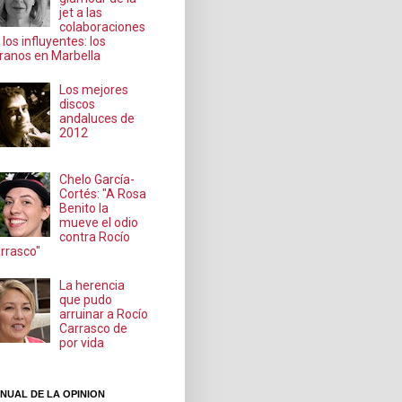
jet a las
colaboraciones
 los influyentes: los
ranos en Marbella
Los mejores
discos
andaluces de
2012
Chelo García-
Cortés: "A Rosa
Benito la
mueve el odio
contra Rocío
rrasco"
La herencia
que pudo
arruinar a Rocío
Carrasco de
por vida
NUAL DE LA OPINION