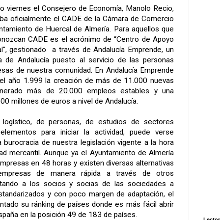
do viernes el Consejero de Economía, Manolo Recio,
aba oficialmente el CADE de la Cámara de Comercio
untamiento de Huercal de Almería. Para aquellos que
onozcan CADE es el acrónimo de “Centro de Apoyo
al", gestionado a través de Andalucía Emprende, un
a de Andalucía puesto al servicio de las personas
sas de nuestra comunidad. En Andalucía Emprende
el año 1.999 la creación de más de 11.000 nuevas
nerado más de 20.000 empleos estables y una
400 millones de euros a nivel de Andalucía.
logístico, de personas, de estudios de sectores
ementos para iniciar la actividad, puede verse
 burocracia de nuestra legislación vigente a la hora
dad mercantil. Aunque ya el Ayuntamiento de Almería
empresas en 48 horas y existen diversas alternativas
empresas de manera rápida a través de otros
itando a los socios y socias de las sociedades a
standarizados y con poco margen de adaptación, el
tado su ránking de países donde es más fácil abrir
spaña en la posición 49 de 183 de países.
Lector