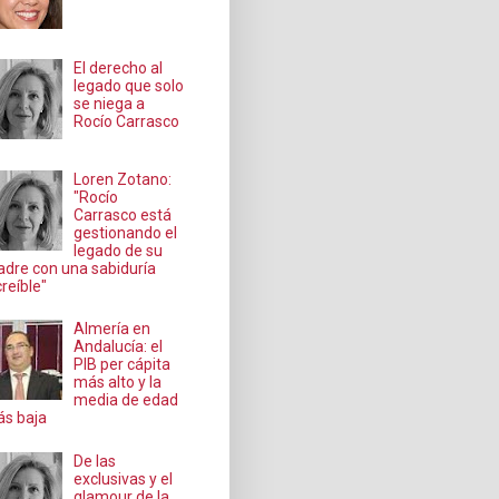
El derecho al
legado que solo
se niega a
Rocío Carrasco
Loren Zotano:
"Rocío
Carrasco está
gestionando el
legado de su
dre con una sabiduría
creíble"
Almería en
Andalucía: el
PIB per cápita
más alto y la
media de edad
s baja
De las
exclusivas y el
glamour de la