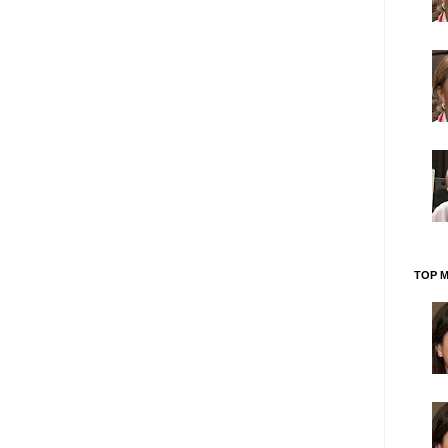
TOP M