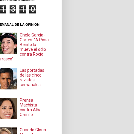
1
3
1
0
EMANAL DE LA OPINION
Chelo García-
Cortés: "A Rosa
Benito la
mueve el odio
contra Rocío
rrasco"
Las portadas
de las cinco
revistas
semanales
Prensa
Machista
contra Alba
Carrillo
Cuando Gloria