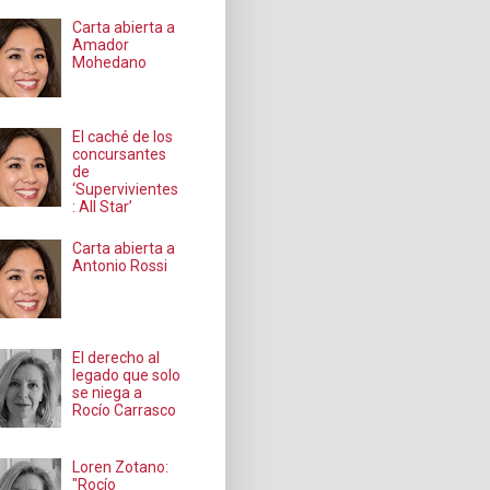
Carta abierta a
Amador
Mohedano
El caché de los
concursantes
de
‘Supervivientes
: All Star’
Carta abierta a
Antonio Rossi
El derecho al
legado que solo
se niega a
Rocío Carrasco
Loren Zotano:
"Rocío