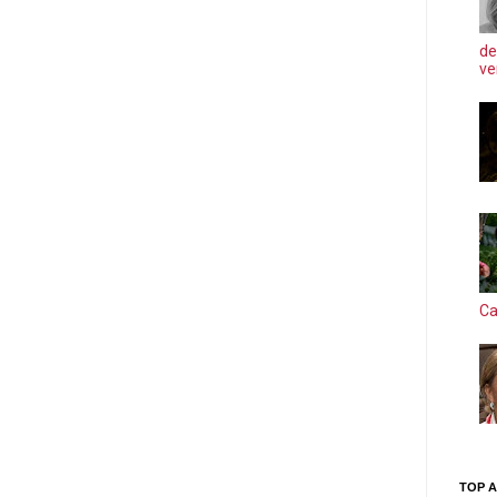
de
ve
Ca
TOP A