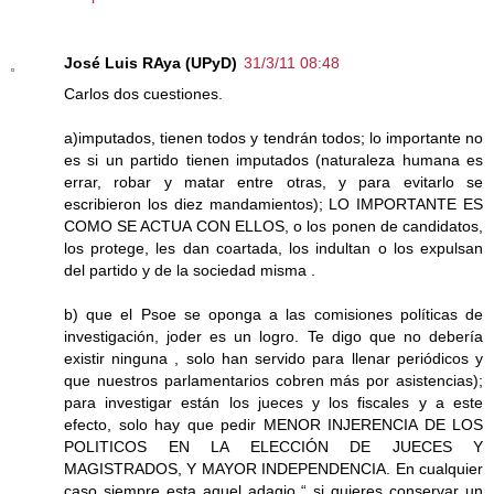
José Luis RAya (UPyD)
31/3/11 08:48
Carlos dos cuestiones.
a)imputados, tienen todos y tendrán todos; lo importante no
es si un partido tienen imputados (naturaleza humana es
errar, robar y matar entre otras, y para evitarlo se
escribieron los diez mandamientos); LO IMPORTANTE ES
COMO SE ACTUA CON ELLOS, o los ponen de candidatos,
los protege, les dan coartada, los indultan o los expulsan
del partido y de la sociedad misma .
b) que el Psoe se oponga a las comisiones políticas de
investigación, joder es un logro. Te digo que no debería
existir ninguna , solo han servido para llenar periódicos y
que nuestros parlamentarios cobren más por asistencias);
para investigar están los jueces y los fiscales y a este
efecto, solo hay que pedir MENOR INJERENCIA DE LOS
POLITICOS EN LA ELECCIÓN DE JUECES Y
MAGISTRADOS, Y MAYOR INDEPENDENCIA. En cualquier
caso siempre esta aquel adagio “ si quieres conservar un