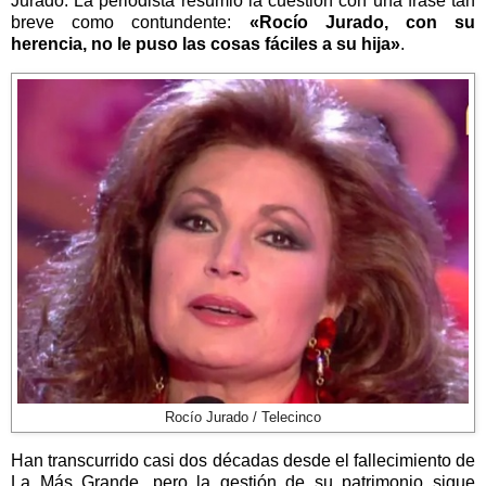
Jurado. La periodista resumió la cuestión con una frase tan
breve como contundente:
«Rocío Jurado, con su
herencia, no le puso las cosas fáciles a su hija»
.
Rocío Jurado / Telecinco
Han transcurrido casi dos décadas desde el fallecimiento de
La Más Grande, pero la gestión de su patrimonio sigue