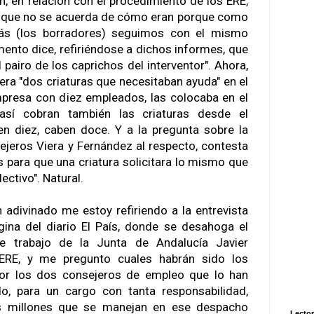
n, en relación con el procedimiento de los ERE,
 que no se acuerda de cómo eran porque como
trás (los borradores) seguimos con el mismo
ento dice, refiriéndose a dichos informes, que
pairo de los caprichos del interventor". Ahora,
yera "dos criaturas que necesitaban ayuda" en el
presa con diez empleados, las colocaba en el
así cobran también las criaturas desde el
en diez, caben doce. Y a la pregunta sobre la
ejeros Viera y Fernández al respecto, contesta
 para que una criatura solicitara lo mismo que
ectivo". Natural.
adivinado me estoy refiriendo a la entrevista
gina del diario El País, donde se desahoga el
de trabajo de la Junta de Andalucía Javier
 ERE, y me pregunto cuales habrán sido los
por los dos consejeros de empleo que lo han
o, para un cargo con tanta responsabilidad,
s millones que se manejan en ese despacho
Lector