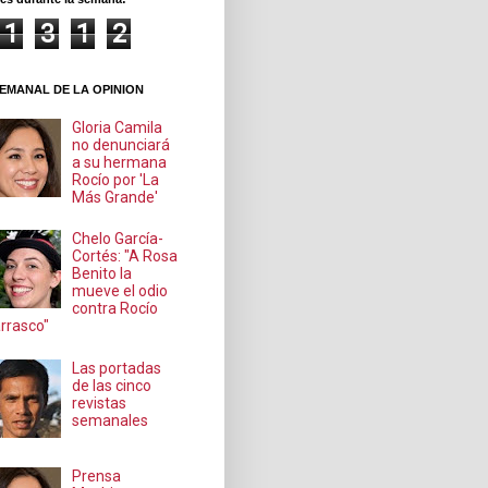
1
3
1
2
EMANAL DE LA OPINION
Gloria Camila
no denunciará
a su hermana
Rocío por 'La
Más Grande'
Chelo García-
Cortés: "A Rosa
Benito la
mueve el odio
contra Rocío
rrasco"
Las portadas
de las cinco
revistas
semanales
Prensa