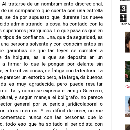
 Al tratarse de un nombramiento discrecional,
3
 de un compañero que cuenta con una estrella
1
, se da por supuesto que, durante los nueve
ido administrando la cosa, ha contado con la
TOP S
s superiores jerárquicos. Lo que pasa es que en
os tipos de confianza. Una, que da seguridad, es
n una persona solvente y con conocimientos en
ece garantías de que las leyes se cumplen a
que da holgura, es la que se deposita en un
 a firmar lo que le pongan por delante sin
e, entre otras cosas, se fatiga con la lectura. La
e parecer un estorbo pero, a la larga, da buenos
nda es muy agradecida, pero puede resultar
Ca
umo. Tal y como se expresa el amigo Guerrero,
plural, y según maneja el bolígrafo, no parece
ctor general por su pericia jurídicolaboral o
por otros méritos. Y es difícil de creer, no me
 comentado nunca con las personas que lo
o, todo eso que ha soltado al periodista con