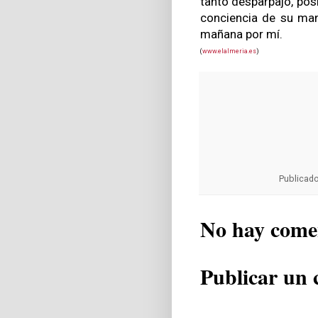
tanto desparpajo, posi
conciencia de su mane
mañana por mí.
(
www.elalmeria.es
)
Publicad
No hay come
Publicar un 