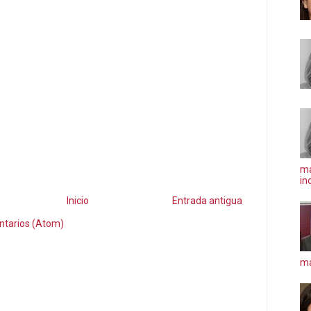
ma
in
Inicio
Entrada antigua
ntarios (Atom)
má