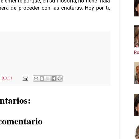
blemente porque, en su filosofía, no tiene mala
ra de proceder con las criaturas. Hoy por ti,
Ro
o
8.3.11
ntarios:
comentario