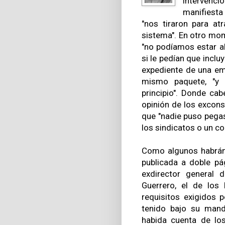
intervenció
manifiesta
"nos tiraron para a
sistema". En otro mom
"no podíamos estar al 
si le pedían que inclu
expediente de una em
mismo paquete, "y 
principio". Donde cab
opinión de los excons
que "nadie puso pegas
los sindicatos o un col
Como algunos habrán 
publicada a doble pá
exdirector general 
Guerrero, el de los
requisitos exigidos 
tenido bajo su mand
habida cuenta de lo