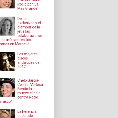
a su hermana
Rocío por 'La
Más Grande'
De las
exclusivas y el
glamour de la
jet a las
colaboraciones
 los influyentes: los
ranos en Marbella
Los mejores
discos
andaluces de
2012
Chelo García-
Cortés: "A Rosa
Benito la
mueve el odio
contra Rocío
rrasco"
La herencia
que pudo