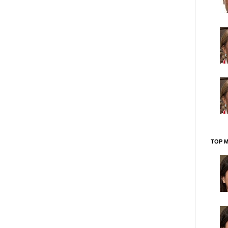
TOP M