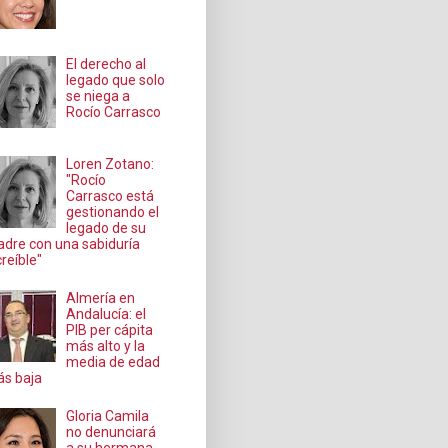
El derecho al
legado que solo
se niega a
Rocío Carrasco
Loren Zotano:
"Rocío
Carrasco está
gestionando el
legado de su
dre con una sabiduría
creíble"
Almería en
Andalucía: el
PIB per cápita
más alto y la
media de edad
s baja
Gloria Camila
no denunciará