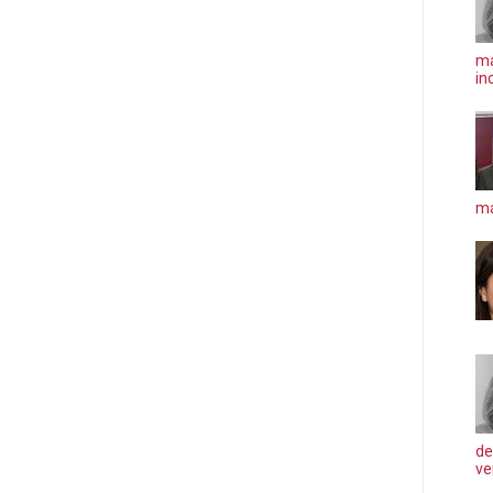
ma
in
má
de
ve