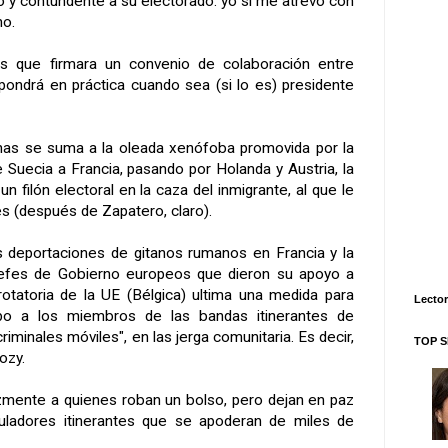
o y contundente a su electorado: yo sí me atrevo con
no.
 que firmara un convenio de colaboración entre
 pondrá en práctica cuando sea (si lo es) presidente
enas se suma a la oleada xenófoba promovida por la
Suecia a Francia, pasando por Holanda y Austria, la
n filón electoral en la caza del inmigrante, al que le
s (después de Zapatero, claro).
s deportaciones de gitanos rumanos en Francia y la
jefes de Gobierno europeos que dieron su apoyo a
 rotatoria de la UE (Bélgica) ultima una medida para
Lector
po a los miembros de las bandas itinerantes de
riminales móviles", en las jerga comunitaria. Es decir,
TOP S
ozy.
zmente a quienes roban un bolso, pero dejan en paz
ladores itinerantes que se apoderan de miles de