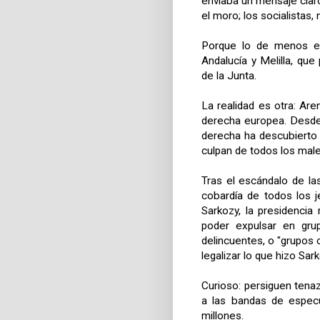
enviaba un mensaje clar
el moro; los socialistas, 
Porque lo de menos es
Andalucía y Melilla, que
de la Junta.
La realidad es otra: Ar
derecha europea. Desde 
derecha ha descubierto u
culpan de todos los male
Tras el escándalo de la
cobardía de todos los 
Sarkozy, la presidencia
poder expulsar en gru
delincuentes, o "grupos c
legalizar lo que hizo Sark
Curioso: persiguen tena
a las bandas de especu
millones.