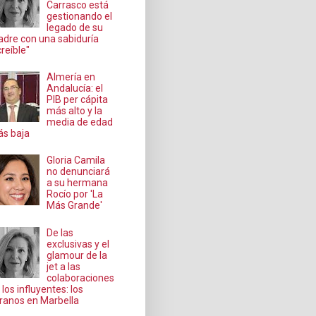
Carrasco está
gestionando el
legado de su
dre con una sabiduría
creíble"
Almería en
Andalucía: el
PIB per cápita
más alto y la
media de edad
s baja
Gloria Camila
no denunciará
a su hermana
Rocío por 'La
Más Grande'
De las
exclusivas y el
glamour de la
jet a las
colaboraciones
 los influyentes: los
ranos en Marbella