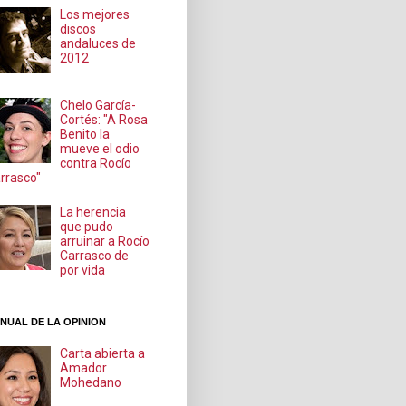
Los mejores
discos
andaluces de
2012
Chelo García-
Cortés: "A Rosa
Benito la
mueve el odio
contra Rocío
rrasco"
La herencia
que pudo
arruinar a Rocío
Carrasco de
por vida
NUAL DE LA OPINION
Carta abierta a
Amador
Mohedano