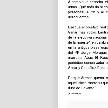
A cambio, la derecha, el
urnas. ¡Qué más da si e
personas! Al fin y al 
delincuentes".
Ese fue el objetivo real
Ganar más votos. Lásti
de la ejecutiva naciona
de la muerte", en palabr
en la antigua plaza esp
del PP, Jorge Moragas,
marroquí Abas El Fassi
periódico conservador e
Aznar y González Pons a
Porque Arenas quería, con
aquel islote marroquí qu
duro de Levante".
(elpais.com)