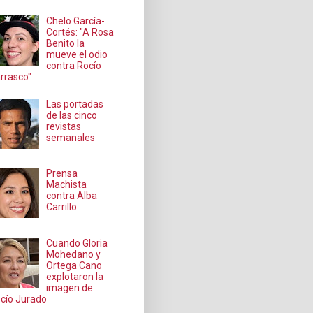
Chelo García-
Cortés: "A Rosa
Benito la
mueve el odio
contra Rocío
rrasco"
Las portadas
de las cinco
revistas
semanales
Prensa
Machista
contra Alba
Carrillo
Cuando Gloria
Mohedano y
Ortega Cano
explotaron la
imagen de
cío Jurado