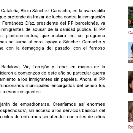
 Cataluña, Alicia Sánchez Camacho, es la avanzadilla
que pretende disfrazar de lucha contra la inmigración
to Fernández Díaz, presidente del PP barcelonés, va
inmigrantes de abusar de la sanidad pública. El PP
Ca
os planteamientos, que incluirá en su programa
enas se suma al coro, apoya a Sánchez Camacho y
ne con la demagogia del pasado, con el famoso
Badalona, Vic, Torrejón y Lepe, en manos de la
niciaron a comienzos de este año su particular guerra
miento a los inmigrantes sin papeles. Ahora, el PP
funcionarios municipales encargados del censo los
ía a esos inmigrantes.
jarán de empadronarse. Crearíamos así enormes
sospechosos", sin acceso a los servicios básicos del
n miles de enfermos sin atender, con miles de niños
Ro