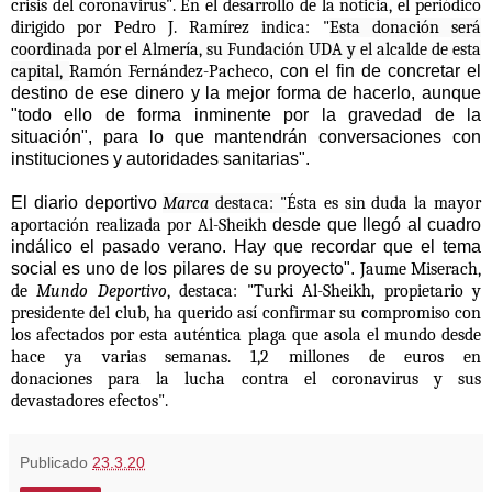
crisis del coronavirus". En el desarrollo de la noticia, el periódico
dirigido por Pedro J. Ramírez indica: "
Esta donación será
coordinada por el Almería, su Fundación UDA y el alcalde de esta
capital,
Ramón Fernández-Pacheco
, con el fin de concretar el
destino de ese dinero y la mejor forma de hacerlo, aunque
"todo ello de forma inminente por la gravedad de la
situación", para lo que mantendrán conversaciones con
instituciones y autoridades sanitarias".
El diario deportivo
Marca
destaca: "
Ésta es sin duda la mayor
aportación realizada por
Al-Sheikh
desde que llegó al cuadro
indálico el pasado verano. Hay que recordar que el tema
social es uno de los pilares de su proyecto".
Jaume Miserach,
de
Mundo Deportivo
, destaca: "
Turki Al-Sheikh
, propietario y
presidente del club, ha querido así confirmar su compromiso con
los afectados por esta auténtica plaga que asola el mundo desde
hace ya varias semanas.
1,2 millones de euros en
donaciones
para la lucha contra el coronavirus y sus
devastadores efectos".
Publicado
23.3.20