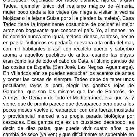
Tadea, ejemplar único del realismo mágico de Almería,
mujer poco dada a los viajes (se niega a visitar la vecina
Mojácar o la lejana Suiza por si le pierden la maleta), Casa
Tadeo tiene la impertinente costumbre de cocinar el mejor
arroz con bogavante que conoce el país. Yo, al menos, no
he comido nunca otro igual, meloso, denso, sabroso, hecho
en paella. Villaricos es pedanía cuevana a la orilla del mar,
con mil habitantes o así, con recoleto puerto y soberbio
aroma a aquellos pueblitos de antes, cuando las playas
eran como las de todo el cabo de Gata, el último paraíso de
las costas de España (San José, Las Negras, Aguamarga).
En Villaricos aún se pueden escuchar los acentos de antes
y comer las cosas de siempre. Tadeo debe de tener unos
peculiares rayos X para elegir las gambas rojas de
Garrucha, que son las mismas que las de Palamós, de
Arenys, de Denia y de todo el Mediterráneo, esa que va y
viene, que de pronto parece que desaparece pero que a los
pocos meses vuelve a reaparecer con una fuerza inusitada
y providencial merced a su propia parada biológica por
cascadas. Esa gamba roja es un crustáceo decápodo, es
decir, de diez patas, que puede vivir cuatro años, que
cambia de sexo (ya ven) y que difícilmente es superable en