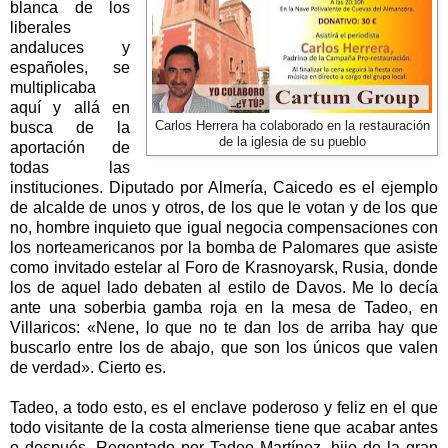
blanca de los
liberales
andaluces y
españoles, se
multiplicaba
aquí y allá en
busca de la
Carlos Herrera ha colaborado en la restauración
de la iglesia de su pueblo
aportación de
todas las
instituciones. Diputado por Almería, Caicedo es el ejemplo
de alcalde de unos y otros, de los que le votan y de los que
no, hombre inquieto que igual negocia compensaciones con
los norteamericanos por la bomba de Palomares que asiste
como invitado estelar al Foro de Krasnoyarsk, Rusia, donde
los de aquel lado debaten al estilo de Davos. Me lo decía
ante una soberbia gamba roja en la mesa de Tadeo, en
Villaricos: «Nene, lo que no te dan los de arriba hay que
buscarlo entre los de abajo, que son los únicos que valen
de verdad». Cierto es.
Tadeo, a todo esto, es el enclave poderoso y feliz en el que
todo visitante de la costa almeriense tiene que acabar antes
o después. Regentado por Tadeo Martínez, hijo de la gran