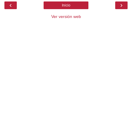
‹
›
Inicio
Ver versión web