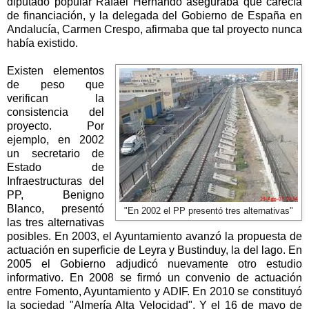
diputado popular Rafael Hernando aseguraba que carecía
de financiación, y la delegada del Gobierno de España en
Andalucía, Carmen Crespo, afirmaba que tal proyecto nunca
había existido.
Existen elementos
de peso que
verifican la
consistencia del
proyecto. Por
ejemplo, en 2002
un secretario de
Estado de
Infraestructuras del
PP, Benigno
Blanco, presentó
"En 2002 el PP presentó tres alternativas"
las tres alternativas
posibles. En 2003, el Ayuntamiento avanzó la propuesta de
actuación en superficie de Leyra y Bustinduy, la del lago. En
2005 el Gobierno adjudicó nuevamente otro estudio
informativo. En 2008 se firmó un convenio de actuación
entre Fomento, Ayuntamiento y ADIF. En 2010 se constituyó
la sociedad "Almería Alta Velocidad". Y el 16 de mayo de