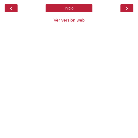
‹
›
Inicio
Ver versión web