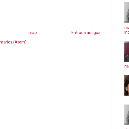
ma
in
Inicio
Entrada antigua
ntarios (Atom)
má