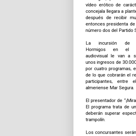
vídeo erótico de carác
concejala llegara a plan
después de recibir mu
entonces presidenta d
número dos del Partido S
La incursión de O
Hormigos en el 
audiovisual le van a 
unos ingresos de 30.00
por cuatro programas, e
de lo que cobrarán el r
participantes, entre e
almeriense Mar Segura.
El presentador de “¡Mir
El programa trata de u
deberán superar espect
trampolín.
Los concursantes serán