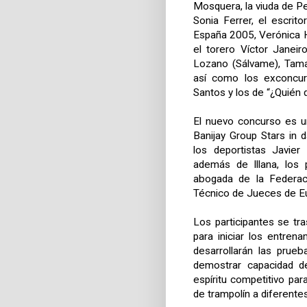
Mosquera, la viuda de Ped
Sonia Ferrer, el escrit
España 2005, Verónica H
el torero Víctor Janei
Lozano (Sálvame), Tamar
así como los exconcur
Santos y los de “¿Quién 
El nuevo concurso es un
Banijay Group Stars in
los deportistas Javier
además de Illana, los 
abogada de
la Federa
Técnico de Jueces de Eu
Los participantes se tra
para iniciar los entren
desarrollarán las prue
demostrar capacidad de 
espíritu competitivo pa
de trampolín a diferentes