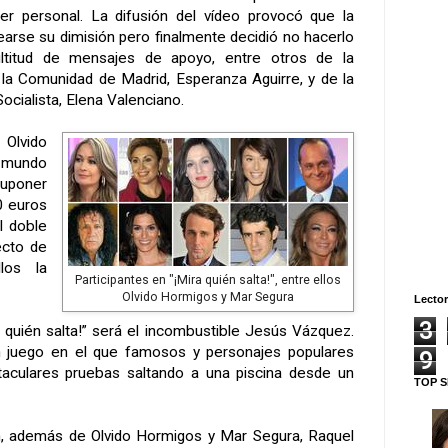
ter personal. La difusión del vídeo provocó que la
tearse su dimisión pero finalmente decidió no hacerlo
ltitud de mensajes de apoyo, entre otros de la
e
la Comunidad
de Madrid, Esperanza Aguirre, y de la
ocialista, Elena Valenciano.
lvido
mundo
suponer
0 euros
l doble
ecto de
llos la
Participantes en "¡Mira quién salta!", entre ellos
Olvido Hormigos y Mar Segura
Lector
3
a quién salta!” será el incombustible Jesús Vázquez.
n juego en el que famosos y personajes populares
9
aculares pruebas saltando a una piscina desde un
TOP S
, además de Olvido Hormigos y Mar Segura, Raquel