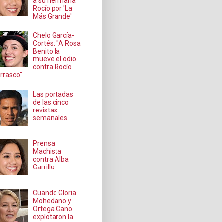
a su hermana
Rocío por 'La
Más Grande'
Chelo García-
Cortés: "A Rosa
Benito la
mueve el odio
contra Rocío
rrasco"
Las portadas
de las cinco
revistas
semanales
Prensa
Machista
contra Alba
Carrillo
Cuando Gloria
Mohedano y
Ortega Cano
explotaron la