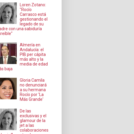
Loren Zotano:
"Rocío
Carrasco está
gestionando el
legado de su
dre con una sabiduría
creíble"
Almería en
Andalucía: el
PIB per cápita
más alto y la
media de edad
s baja
Gloria Camila
no denunciará
a su hermana
Rocío por 'La
Más Grande'
De las
exclusivas y el
glamour de la
jet a las
colaboraciones