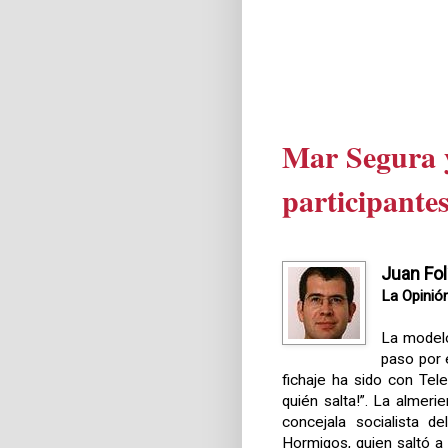
Mar Segura 
participante
Juan Fol
La Opinió
La modelo
paso por 
fichaje ha sido con Tel
quién salta!”. La almer
concejala socialista d
Hormigos, quien saltó a