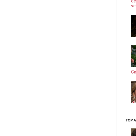
de
ve
Ca
TOP A