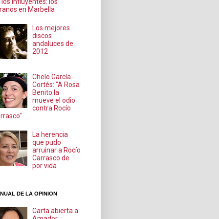
 los influyentes: los
ranos en Marbella
Los mejores
discos
andaluces de
2012
Chelo García-
Cortés: "A Rosa
Benito la
mueve el odio
contra Rocío
rrasco"
La herencia
que pudo
arruinar a Rocío
Carrasco de
por vida
NUAL DE LA OPINION
Carta abierta a
Amador