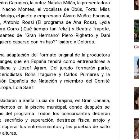
ro Carrasco; la actriz Natalia Millán, la presentadora
or Nacho Montes, el vocalista de Obús, Fortu; Miss
idalgo; el jinete y empresario Álvaro Muñoz Escassi,
ro, Antonio Rossi (El programa de Ana Rosa), Lydia
a Gorro (¡Qué tiempo tan feliz!) y Beatriz Trapote,
santes de “Gran Hermano” Piero Righetto y Dani
quiere casarse con mi hijo?” Isidoro y Dolores.
Ca
a adaptación del formato original de la productora
 danger, que en España tendrá como entrenadores a
 Illana y Josef Ajram. Del jurado formarán parte,
periodistas Boris Izaguirre y Carlos Pumares y la
ción Española
de Natación y miembro del Comité
ropa, Lola Sáez.
sladarán a Santa Lucía de Tirajana, en Gran Canaria,
amientos en la piscina municipal, donde después se
bas del programa. Todos los concursantes deberán
sacrificio y superación, destreza física, arrojo y
ra superar los entrenamientos y las pruebas de salto
 alturas.