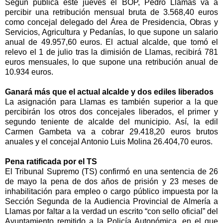
Según publica este jueves el BOP, Pedro Llamas va a
percibir una retribución mensual bruta de 3.568,40 euros
como concejal delegado del Área de Presidencia, Obras y
Servicios, Agricultura y Pedanías, lo que supone un salario
anual de 49.957,60 euros. El actual alcalde, que tomó el
relevo el 1 de julio tras la dimisión de Llamas, recibirá 781
euros mensuales, lo que supone una retribución anual de
10.934 euros.
Ganará más que el actual alcalde y dos ediles liberados
La asignación para Llamas es también superior a la que
percibirán los otros dos concejales liberados, el primer y
segundo teniente de alcalde del municipio. Así, la edil
Carmen Gambeta va a cobrar 29.418,20 euros brutos
anuales y el concejal Antonio Luis Molina 26.404,70 euros.
Pena ratificada por el TS
El Tribunal Supremo (TS) confirmó en una sentencia de 26
de mayo la pena de dos años de prisión y 23 meses de
inhabilitación para empleo o cargo público impuesta por la
Sección Segunda de la Audiencia Provincial de Almería a
Llamas por faltar a la verdad un escrito “con sello oficial” del
Ayuntamiento remitido a la Policía Autonómica, en el que