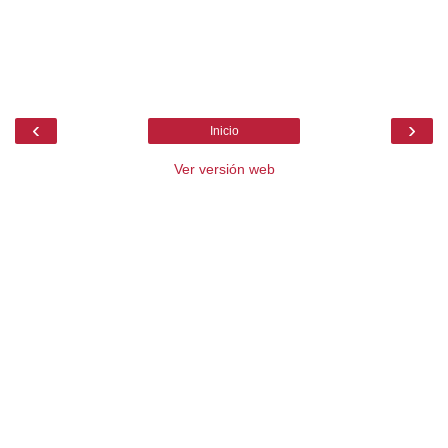
‹
›
Inicio
Ver versión web