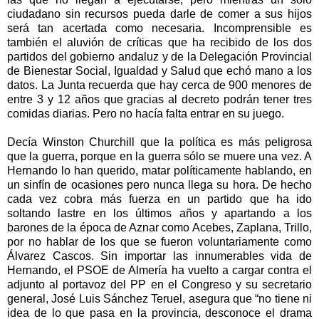
ciudadano sin recursos pueda darle de comer a sus hijos
será tan acertada como necesaria. Incomprensible es
también el aluvión de críticas que ha recibido de los dos
partidos del gobierno andaluz y de
la Delegación Provincial
de Bienestar Social, Igualdad y Salud que echó mano a los
datos.
La Junta
recuerda que hay cerca de 900 menores de
entre 3 y 12 años que gracias al decreto podrán tener tres
comidas diarias. Pero no hacía falta entrar en su juego.
Decía Winston Churchill que la política es más peligrosa
que la guerra, porque en la guerra sólo se muere una vez. A
Hernando lo han querido, matar políticamente hablando, en
un sinfín de ocasiones pero nunca llega su hora. De hecho
cada vez cobra más fuerza en un partido que ha ido
soltando lastre en los últimos años y apartando a los
barones de la época de Aznar como Acebes, Zaplana, Trillo,
por no hablar de los que se fueron voluntariamente como
Álvarez Cascos. Sin importar las innumerables vida de
Hernando, el PSOE de Almería ha vuelto a cargar contra el
adjunto al portavoz del PP en el Congreso y su secretario
general, José Luis Sánchez Teruel, asegura que “no tiene ni
idea de lo que pasa en la provincia, desconoce el drama