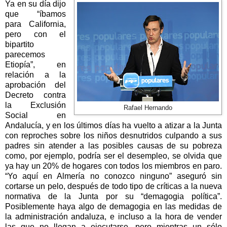
Ya en su día dijo
que “íbamos
para California,
pero con el
bipartito
parecemos
Etiopía”, en
relación a la
aprobación del
Decreto contra
la Exclusión
Rafael Hernando
Social
en
Andalucía, y en los últimos días ha vuelto a atizar a
la Junta
con reproches sobre los niños desnutridos culpando a sus
padres sin atender a las posibles causas de su pobreza
como, por ejemplo, podría ser el desempleo, se olvida que
ya hay un 20% de hogares con todos los miembros en paro.
“Yo aquí en Almería no conozco ninguno” aseguró sin
cortarse un pelo, después de todo tipo de críticas a la nueva
normativa de
la Junta
por su “demagogia política”.
Posiblemente haya algo de demagogia en las medidas de
la administración andaluza, e incluso a la hora de vender
las que no llegan a ejecutarse, pero mientras un sólo