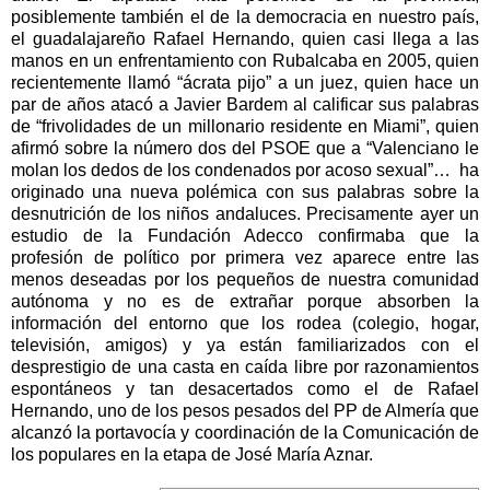
posiblemente también el de la democracia en nuestro país,
el guadalajareño Rafael Hernando, quien casi llega a las
manos en un enfrentamiento con Rubalcaba en 2005, quien
recientemente llamó “ácrata pijo” a un juez, quien hace un
par de años atacó a Javier Bardem al calificar sus palabras
de “frivolidades de un millonario residente en Miami”, quien
afirmó sobre la número dos del PSOE que a “Valenciano le
molan los dedos de los condenados por acoso sexual”… ha
originado una nueva polémica con sus palabras sobre la
desnutrición de los niños andaluces. Precisamente ayer un
estudio de
la Fundación Adecco
confirmaba que la
profesión de político por primera vez aparece entre las
menos deseadas por los pequeños de nuestra comunidad
autónoma y no es de extrañar porque absorben la
información del entorno que los rodea (colegio, hogar,
televisión, amigos) y ya están familiarizados con el
desprestigio de una casta en caída libre por razonamientos
espontáneos y tan desacertados como el de Rafael
Hernando, uno de los pesos pesados del PP de Almería que
alcanzó la portavocía y coordinación de
la Comunicación
de
los populares en la etapa de José María Aznar.