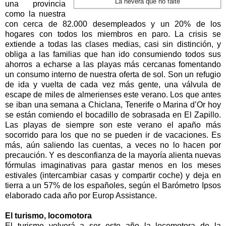
La nevera que no falte
una provincia
como la nuestra
con cerca de 82.000 desempleados y un 20% de los
hogares con todos los miembros en paro. La crisis se
extiende a todas las clases medias, casi sin distinción, y
obliga a las familias que han ido consumiendo todos sus
ahorros a echarse a las playas más cercanas fomentando
un consumo interno de nuestra oferta de sol. Son un refugio
de ida y vuelta de cada vez más gente, una válvula de
escape de miles de almerienses este verano. Los que antes
se iban una semana a Chiclana, Tenerife o Marina d’Or hoy
se están comiendo el bocadillo de sobrasada en El Zapillo.
Las playas de siempre son este verano el apaño más
socorrido para los que no se pueden ir de vacaciones. Es
más, aún saliendo las cuentas, a veces no lo hacen por
precaución. Y es desconfianza de la mayoría alienta nuevas
fórmulas imaginativas para gastar menos en los meses
estivales (intercambiar casas y compartir coche) y deja en
tierra a un 57% de los españoles, según el Barómetro Ipsos
elaborado cada año por Europ Assistance.
El turismo, locomotora
El turismo volverá a ser este año la locomotora de la