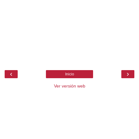
‹
›
Inicio
Ver versión web