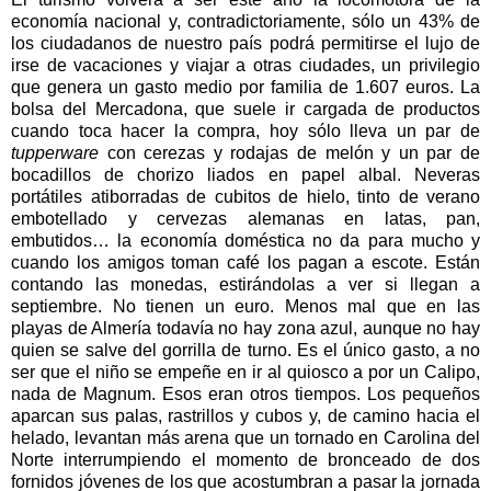
economía nacional y, contradictoriamente, sólo un 43% de
los ciudadanos de nuestro país podrá permitirse el lujo de
irse de vacaciones y viajar a otras ciudades, un privilegio
que genera un gasto medio por familia de 1.607 euros. La
bolsa del Mercadona, que suele ir cargada de productos
cuando toca hacer la compra, hoy sólo lleva un par de
tupperware
con cerezas y rodajas de melón y un par de
bocadillos de chorizo liados en papel albal. Neveras
portátiles atiborradas de cubitos de hielo, tinto de verano
embotellado y cervezas alemanas en latas, pan,
embutidos… la economía doméstica no da para mucho y
cuando los amigos toman café los pagan a escote. Están
contando las monedas, estirándolas a ver si llegan a
septiembre. No tienen un euro. Menos mal que en las
playas de Almería todavía no hay zona azul, aunque no hay
quien se salve del gorrilla de turno. Es el único gasto, a no
ser que el niño se empeñe en ir al quiosco a por un Calipo,
nada de Magnum. Esos eran otros tiempos. Los pequeños
aparcan sus palas, rastrillos y cubos y, de camino hacia el
helado, levantan más arena que un tornado en Carolina del
Norte interrumpiendo el momento de bronceado de dos
fornidos jóvenes de los que acostumbran a pasar la jornada