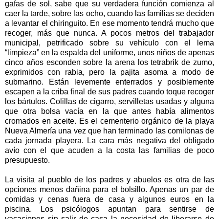
gafas de sol, sabe que su verdadera función comienza al
caer la tarde, sobre las ocho, cuando las familias se deciden
a levantar el chiringuito. En ese momento tendrá mucho que
recoger, más que nunca. A pocos metros del trabajador
municipal, petrificado sobre su vehículo con el lema
“limpieza” en la espalda del uniforme, unos niños de apenas
cinco años esconden sobre la arena los tetrabrik de zumo,
exprimidos con rabia, pero la pajita asoma a modo de
submarino. Están levemente enterrados y posiblemente
escapen a la criba final de sus padres cuando toque recoger
los bártulos. Colillas de cigarro, servilletas usadas y alguna
que otra bolsa vacía en la que antes había alimentos
cromados en aceite. Es el cementerio orgánico de la playa
Nueva Almería una vez que han terminado las comilonas de
cada jornada playera. La cara más negativa del obligado
avío con el que acuden a la costa las familias de poco
presupuesto.
La visita al pueblo de los padres y abuelos es otra de las
opciones menos dañina para el bolsillo. Apenas un par de
comidas y cenas fuera de casa y algunos euros en la
piscina. Los psicólogos apuntan para sentirse de
vacaciones sin salir de casa la necesidad de liberarse de