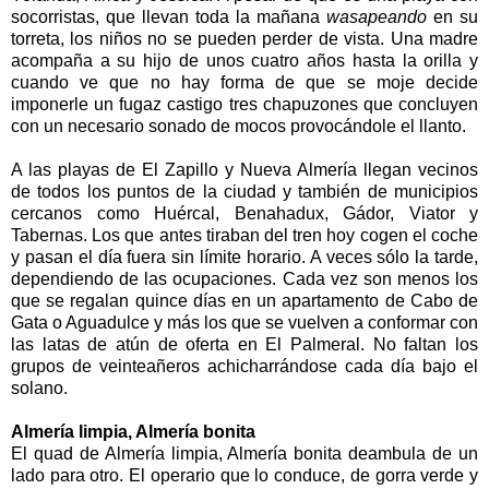
socorristas, que llevan toda la mañana
wasapeando
en su
torreta, los niños no se pueden perder de vista. Una madre
acompaña a su hijo de unos cuatro años hasta la orilla y
cuando ve que no hay forma de que se moje decide
imponerle un fugaz castigo tres chapuzones que concluyen
con un necesario sonado de mocos provocándole el llanto.
A las playas de El Zapillo y Nueva Almería llegan vecinos
de todos los puntos de la ciudad y también de municipios
cercanos como Huércal, Benahadux, Gádor, Viator y
Tabernas. Los que antes tiraban del tren hoy cogen el coche
y pasan el día fuera sin límite horario. A veces sólo la tarde,
dependiendo de las ocupaciones. Cada vez son menos los
que se regalan quince días en un apartamento de Cabo de
Gata o Aguadulce y más los que se vuelven a conformar con
las latas de atún de oferta en El Palmeral. No faltan los
grupos de veinteañeros achicharrándose cada día bajo el
solano.
Almería limpia, Almería bonita
El quad de Almería limpia, Almería bonita deambula de un
lado para otro. El operario que lo conduce, de gorra verde y