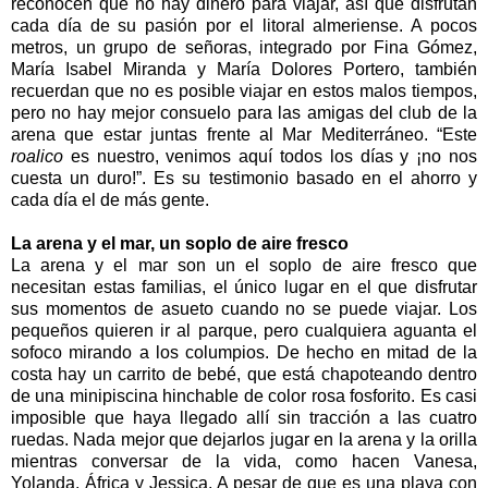
reconocen que no hay dinero para viajar, así que disfrutan
cada día de su pasión por el litoral almeriense. A pocos
metros, un grupo de señoras, integrado por Fina Gómez,
María Isabel Miranda y María Dolores Portero, también
recuerdan que no es posible viajar en estos malos tiempos,
pero no hay mejor consuelo para las amigas del club de la
arena que estar juntas frente al Mar Mediterráneo. “Este
roalico
es nuestro, venimos aquí todos los días y ¡no nos
cuesta un duro!”. Es su testimonio basado en el ahorro y
cada día el de más gente.
La arena y el mar, un soplo de aire fresco
La arena y el mar son un el soplo de aire fresco que
necesitan estas familias, el único lugar en el que disfrutar
sus momentos de asueto cuando no se puede viajar. Los
pequeños quieren ir al parque, pero cualquiera aguanta el
sofoco mirando a los columpios. De hecho en mitad de la
costa hay un carrito de bebé, que está chapoteando dentro
de una minipiscina hinchable de color rosa fosforito. Es casi
imposible que haya llegado allí sin tracción a las cuatro
ruedas. Nada mejor que dejarlos jugar en la arena y la orilla
mientras conversar de la vida, como hacen Vanesa,
Yolanda, África y Jessica. A pesar de que es una playa con