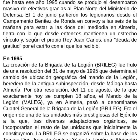
fue hasta ese año 1995 cuando se produjo el desembarco
masivo de efectivos gracias al Plan Norte del Ministerio de
Defensa. El 1 de junio partieron los legionarios desde el
Campamento Benítez de Ronda en convoy a las seis de la
mañana para estar a las doce del mediodía en Almería,
tierra con la que desde entonces mantienen un estrecho
vínculo y, según el propio Rey Juan Carlos, una “deuda de
gratitud” por el cariño con el que los recibió.
En 1995
La creación de
la Brigada
de
la Legión
(BRILEG) fue fruto
de una resolución del 31 de mayo de 1995 que determina el
cambio de ubicación geográfica del mando de
la Legión
,
heredero de la antigua subinspección, desde Málaga hasta
Almería. Por otra resolución, del 11 de agosto, de la que
exactamente hoy se cumplen 18 años, el Mando de
la
Legión
(MALEG), ya en Almería, pasó a denominarse
Cuartel General de
la Brigada
de
la Legión
(BRILEG). Era el
origen de una de las unidades más prestigiosas del Ejército
a la que, tras diversas adaptaciones orgánicas, se
incorporarían el resto de las unidades que inicialmente la
constituyeron.
La BRILEG
se organizó sobre la base de los
Tercios Don Juan de Austria, 3º de
la Legión
, y Alejandro