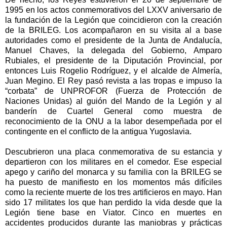
1995 en los actos conmemorativos del LXXV aniversario de
la fundación de
la Legión
que coincidieron con la creación
de
la BRILEG. Los
acompañaron en su visita al a base
autoridades como el presidente de
la Junta
de Andalucía,
Manuel Chaves, la delegada del Gobierno, Amparo
Rubiales, el presidente de
la Diputación Provincial
, por
entonces Luis Rogelio Rodríguez, y el alcalde de Almería,
Juan Megino. El Rey pasó revista a las tropas e impuso la
“corbata” de UNPROFOR (Fuerza de Protección de
Naciones Unidas) al guión del Mando de
la Legión
y al
banderín de Cuartel General como muestra de
reconocimiento de
la ONU
a la labor desempeñada por el
contingente en el conflicto de la antigua Yugoslavia.
Descubrieron una placa conmemorativa de su estancia y
departieron con los militares en el comedor. Ese especial
apego y cariño del monarca y su familia con
la BRILEG
se
ha puesto de manifiesto en los momentos más difíciles
como la reciente muerte de los tres artificieros en mayo. Han
sido 17 militates los que han perdido la vida desde que
la
Legión
tiene base en Viator. Cinco en muertes en
accidentes producidos durante las maniobras y prácticas