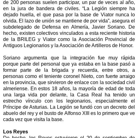
de 200 personas suelen participar, un par de veces al año,
en la jura de bandera de civiles. “
La Legión
siempre ha
dejado huella, el que pasa por la base de Viator nunca lo
olvida. El lazo de unión se mantiene de por vida”, asegura el
subdelegado de Defensa en Almería, Javier Soriano. De
hecho, existen colectivos vinculados a esta reciente historia
de
la BRILEG
y Viator como
la Asociación Provincial
de
Antiguos Legionarios y
la Asociación
de Artilleros de Honor.
Soriano argumenta que la integración fue muy rápida
porque parte del personal que ya estaba en la base pasó a
formar parte de la brigada y recuerda, entre otros, a
personas como el teniente coronel Nieto, con fuerte arraigo
en la provincia, que sirvieron de enlace con la sociedad civil
almeriense. En estos 18 años, la mayoría de edad de toda
una larga vida por delante,
la Casa Real
ha tenido un
estrecho vínculo con los legionarios, especialmente el
Príncipe de Asturias.
La Legión
se fundó con un decreto del
abuelo del rey y el busto de Alfonso XIII es lo primero que ve
cada vez que visita la base.
Los Reyes
De hecho, los Reyes estuvieron el 20 de septiembre de