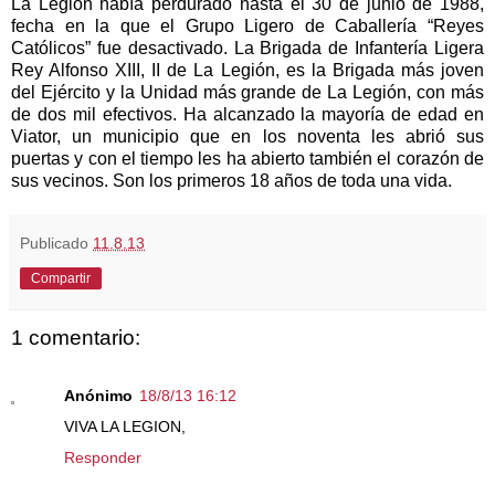
La Legión
había perdurado hasta el 30 de junio de 1988,
fecha en la que el Grupo Ligero de Caballería “Reyes
Católicos” fue desactivado.
La Brigada
de Infantería Ligera
Rey Alfonso XIII, II de
La Legión
, es
la Brigada
más joven
del Ejército y
la Unidad
más grande de
La Legión
, con más
de dos mil efectivos. Ha alcanzado la mayoría de edad en
Viator, un municipio que en los noventa les abrió sus
puertas y con el tiempo les ha abierto también el corazón de
sus vecinos. Son los primeros 18 años de toda una vida.
Publicado
11.8.13
Compartir
1 comentario:
Anónimo
18/8/13 16:12
VIVA LA LEGION,
Responder