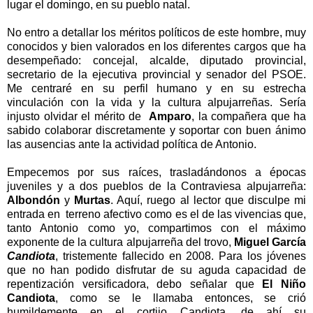
lugar el domingo, en su pueblo natal.
No entro a detallar los méritos políticos de este hombre, muy
conocidos y bien valorados en los diferentes cargos que ha
desempeñado: concejal, alcalde, diputado provincial,
secretario de la ejecutiva provincial y senador del PSOE.
Me centraré en su perfil humano y en su estrecha
vinculación con la vida y la cultura alpujarreñas. Sería
injusto olvidar el mérito de
Amparo
, la compañera que ha
sabido colaborar discretamente y soportar con buen ánimo
las ausencias ante la actividad política de Antonio.
Empecemos por sus raíces, trasladándonos a épocas
juveniles y a dos pueblos de
la Contraviesa
alpujarreña:
Albondón
y
Murtas
. Aquí, ruego al lector que disculpe mi
entrada en terreno afectivo como es el de las vivencias que,
tanto Antonio como yo, compartimos con el máximo
exponente de la cultura alpujarreña del trovo,
Miguel García
Candiota
, tristemente fallecido en 2008. Para los jóvenes
que no han podido disfrutar de su aguda capacidad de
repentización versificadora, debo señalar que
El Niño
Candiota
, como se le llamaba entonces, se crió
humildemente en el cortijo Candiota, de ahí su