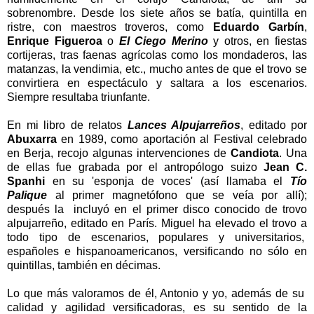
sobrenombre. Desde los siete años se batía, quintilla en
ristre, con maestros troveros, como
Eduardo Garbín
,
Enrique Figueroa
o
El Ciego Merino
y otros, en fiestas
cortijeras, tras faenas agrícolas como los mondaderos, las
matanzas, la vendimia, etc., mucho antes de que el trovo se
convirtiera en espectáculo y saltara a los escenarios.
Siempre resultaba triunfante.
En mi libro de relatos
Lances Alpujarreños
, editado por
Abuxarra
en 1989, como aportación al Festival celebrado
en Berja, recojo algunas intervenciones de
Candiota
. Una
de ellas fue grabada por el antropólogo suizo
Jean C.
Spanhi
en su 'esponja de voces' (así llamaba el
Tío
Palique
al primer magnetófono que se veía por allí);
después la incluyó en el primer disco conocido de trovo
alpujarreño, editado en París. Miguel ha elevado el trovo a
todo tipo de escenarios, populares y universitarios,
españoles e hispanoamericanos, versificando no sólo en
quintillas, también en décimas.
Lo que más valoramos de él, Antonio y yo, además de su
calidad y agilidad versificadoras, es su sentido de la