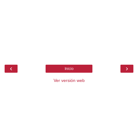
‹
›
Inicio
Ver versión web