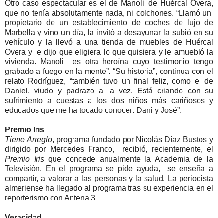
Otro caso espectacular es el de Manoli, de Huércal Overa,
que no tenía absolutamente nada, ni colchones. “Llamó un
propietario de un establecimiento de coches de lujo de
Marbella y vino un día, la invitó a desayunar la subió en su
vehículo y la llevó a una tienda de muebles de Huércal
Overa y le dijo que eligiera lo que quisiera y le amuebló la
vivienda. Manoli es otra heroína cuyo testimonio tengo
grabado a fuego en la mente”. “Su historia”, continua con el
relato Rodríguez, “también tuvo un final feliz, como el de
Daniel, viudo y padrazo a la vez. Está criando con su
sufrimiento a cuestas a los dos niños más cariñosos y
educados que me ha tocado conocer: Dani y José”.
Premio Iris
Tiene Arreglo
, programa fundado por Nicolás Díaz Bustos y
dirigido por Mercedes Franco, recibió, recientemente, el
Premio Iris
que concede anualmente
la Academia
de
la
Televisión. En
el programa se pide ayuda, se enseña a
compartir, a valorar a las personas y la salud. La periodista
almeriense ha llegado al programa tras su experiencia en el
reporterismo con Antena 3.
Veracidad