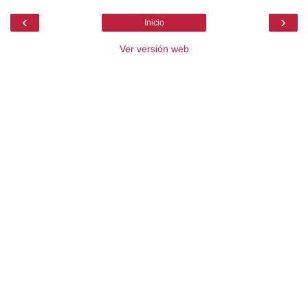
‹
›
Inicio
Ver versión web